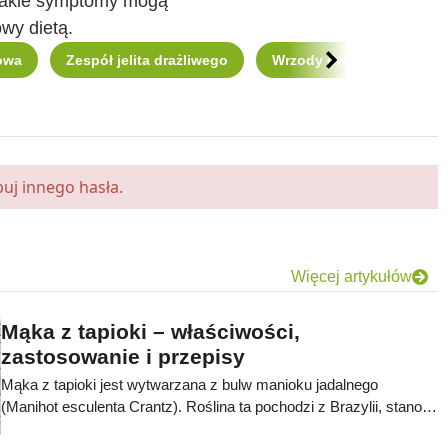
, jakie symptomy mogą
wy dietą.
Scroll right
owa
Zespół jelita drażliwego
Wrzody dwunastnicy
uj innego hasła.
Więcej artykułów
Mąka z tapioki – właściwości,
zastosowanie i przepisy
Mąka z tapioki jest wytwarzana z bulw manioku jadalnego
(Manihot esculenta Crantz). Roślina ta pochodzi z Brazylii, stanowi
znaczny udział w diecie mieszkańców Afryki i Azji. Mąka powstaje