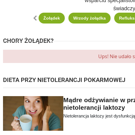
wsparciu specjalistó
świadczy
Scroll left
Żołądek
Wrzody żołądka
Refluks
CHORY ŻOŁĄDEK?
Ups! Nie udało 
DIETA PRZY NIETOLERANCJI POKARMOWEJ
Mądre odżywianie w p
nietolerancji laktozy
Nietolerancja laktozy jest dysfunkcj