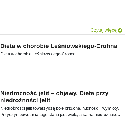
uzyskanie wymarzonej sylwetki. Jednak nie zawsze taki efekt jest
głównym celem zmiany nawyków żywieniowych. Dobrym
przykładem jest dieta SCD, którą stosują osoby chorujące m.in. na
celiakię i inne schorzenia związane z niepoprawnym
funkcjonowaniem jelit, a jej założeniem nie jest utrata masy ciała, a
Czytaj więcej
poprawa stanu zdrowia chorego.
Dieta w chorobie Leśniowskiego-Crohna
Dieta w chorobie Leśniowskiego-Crohna …
Niedrożność jelit – objawy. Dieta przy
niedrożności jelit
Niedrożności jelit towarzyszą bóle brzucha, nudności i wymioty.
Przyczyn powstania tego stanu jest wiele, a sama niedrożność
może być nawet śmiertelna. Sprawdź jakie objawy charakteryzuje
niedrożność jelit i jak leczymy ten stan.