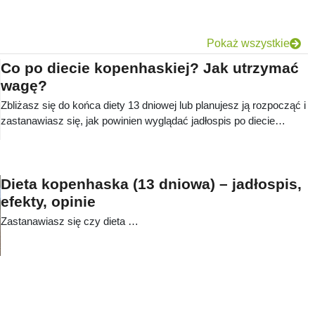
Pokaż wszystkie
Co po diecie kopenhaskiej? Jak utrzymać
wagę?
Zbliżasz się do końca diety 13 dniowej lub planujesz ją rozpocząć i
zastanawiasz się, jak powinien wyglądać jadłospis po diecie
kopenhaskiej, dzięki któremu utrzymasz efekty? Stopniowe
zwiększanie kalorii oraz zmiana nawyków żywieniowych to
podstawa. Podpowiadamy, jak zrobić to właściwie i jak utrzymać
Dieta kopenhaska (13 dniowa) – jadłospis,
wagę po diecie kopenhaskiej.
efekty, opinie
Zastanawiasz się czy dieta …