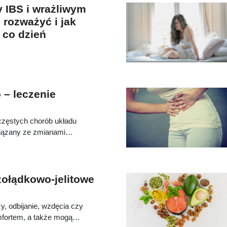
y IBS i wrażliwym
e rozważyć i jak
 co dzień
o – leczenie
z częstych chorób układu
wiązany ze zmianami
ajczęściej objawia się
ypróżnień, które zwykle
em brzucha. Objawy tej
 wieloma innymi schorzeniami,
żołądkowo-jelitowe
trudne. Choroba ta dotyka
y, odbijanie, wzdęcia czy
fortem, a także mogą