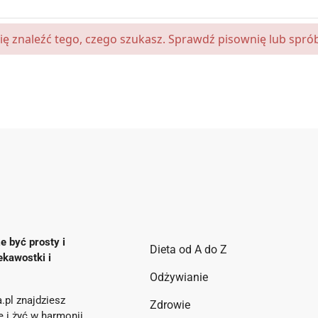
się znaleźć tego, czego szukasz. Sprawdź pisownię lub sprób
e być prosty i
Dieta od A do Z
ekawostki i
Odżywianie
.pl znajdziesz
Zdrowie
ie i żyć w harmonii.