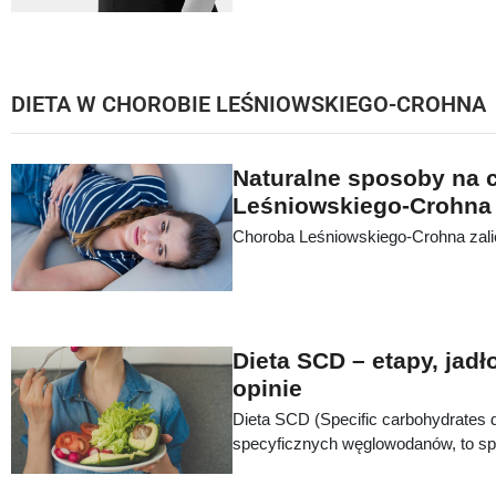
utrudniać codzienne funkcjonowanie
składników odżywczych w diecie, ja
posiłków to jedne z najczęstszych 
strony przewodu pokarmowego. Dole
DIETA W CHOROBIE LEŚNIOWSKIEGO-CROHNA
mogą mieć różne podłoże, niekiedy
niniejszym artykule postaram się prz
zagadnienia.
Naturalne sposoby na 
Leśniowskiego-Crohna
Choroba Leśniowskiego-Crohna zali
Dieta SCD – etapy, jadł
opinie
Dieta SCD (Specific carbohydrates d
specyficznych węglowodanów, to sp
cierpiących na wrzodziejące zapaleni
Leśniowskiego-Crohna, celiakię, a