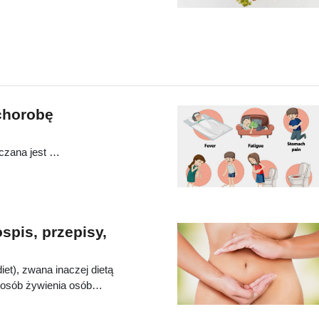
. Nieodpowiedni dobór
k i nieumiejętne spożywanie
przyczyn dyskomfortu ze
gliwości żołądkowo-jelitowe
 wręcz niebezpieczne. W
ybliżyć istotę tego
chorobę
czana jest …
ospis, przepisy,
iet), zwana inaczej dietą
osób żywienia osób
a jelita grubego, chorobę
 nawet mukowiscydozę. Na