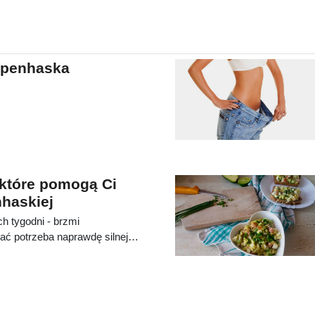
nne żywienie podczas
ie na jej temat?
openhaska
 które pomogą Ci
nhaskiej
h tygodni - brzmi
ać potrzeba naprawdę silnej
starczające do organizmu
dlatego tak trudno wytrwać na
 co może pomóc Ci ją