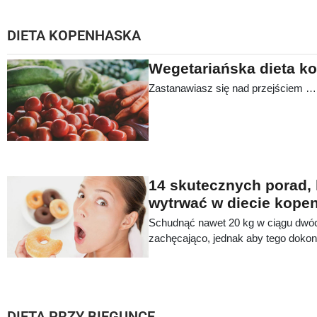
jakich produktach opiera się codzie
stosowania diety SCD i jakie są opin
DIETA KOPENHASKA
Wegetariańska dieta k
Zastanawiasz się nad przejściem …
14 skutecznych porad,
wytrwać w diecie kope
Schudnąć nawet 20 kg w ciągu dwóc
zachęcająco, jednak aby tego dokon
woli. Trzy małe posiłki dziennie, do
łącznie około 800 kcal - to właśnie 
diecie kopenhaskiej. Przekonaj się,
ukończyć.
DIETA PRZY BIEGUNCE