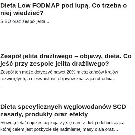
jeden z podstawowych składników żywnościowych. Przeczytaj
Dieta Low FODMAP pod lupą. Co trzeba o
artykuł i sprawdź, jakie to proste!
niej wiedzieć?
SIBO oraz zespół jelita …
Zespół jelita drażliwego – objawy, dieta. Co
jeść przy zespole jelita drażliwego?
Zespół ten może dotyczyć nawet 20% mieszkańców krajów
rozwiniętych, a nieswoistość objawów znacząco utrudnia
diagnozę. Czym jest zespół jelita drażliwego i jak rozpoznać jego
objawy?
Dieta specyficznych węglowodanów SCD –
zasady, produkty oraz efekty
Słowo „dieta” najczęściej kojarzy się nam z dietą odchudzającą,
której celem jest pozbycie się nadmiernej masy ciała oraz