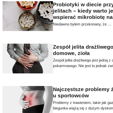
Probiotyki w diecie prz
jelitach – kiedy warto j
wspierać mikrobiotę na
Niedawno byłem przekonany, że …
Zespół jelita drażliweg
domowe, zioła
Zespół jelita drażliwego jest jedną 
pokarmowego. Nie jest to jednak z
biochemicznymi czy organicznymi. N
zaburzeniami rytmu i konsystencji w
połączone są z nasilającym się ból
choroby bardzo często mylone są z
Najczęstsze problemy 
dlatego rozpoznanie może być dość 
u sportowców
około 30% populacji.
Problemy z trawieniem, takie jak gaz
biegunka wiążą się z dużym dyskom