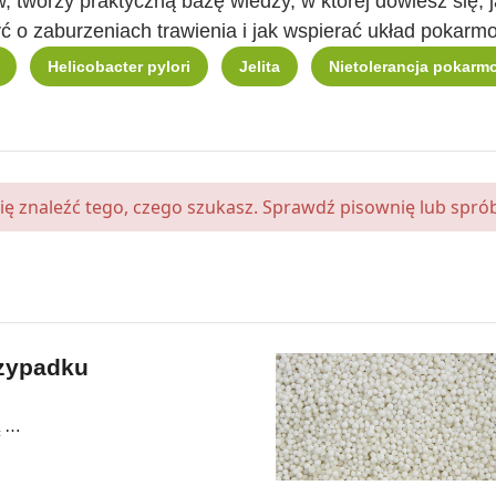
w, tworzy praktyczną bazę wiedzy, w której dowiesz się
ć o zaburzeniach trawienia i jak wspierać układ pokarmo
Helicobacter pylori
Jelita
Nietolerancja pokarm
się znaleźć tego, czego szukasz. Sprawdź pisownię lub sprób
rzypadku
ą …