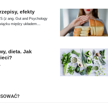
zepisy, efekty
PS (z ang. Gut and Psychology
związku między układem
rych dysfunkcji o podłożu
espół nadpobudliwości
ce czytania i pisania),
iu ruchów), zaburzenia
sychiczne – schizofrenia czy
wy, dieta. Jak
ieci?
…
TOSOWAĆ?