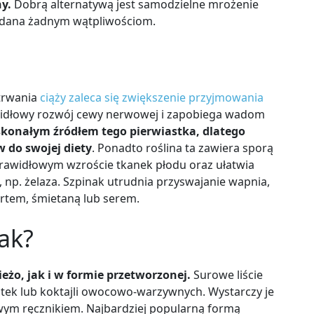
y.
Dobrą alternatywą jest samodzielne mrożenie
oddana żadnym wątpliwościom.
 trwania
ciąży zaleca się zwiększenie przyjmowania
widłowy rozwój cewy nerwowej i zapobiega wadom
skonałym źródłem tego pierwiastka, dlatego
 do swojej diety
. Ponadto roślina ta zawiera sporą
 prawidłowym wzroście tkanek płodu oraz ułatwia
np. żelaza. Szpinak utrudnia przyswajanie wapnia,
rtem, śmietaną lub serem.
nak?
żo, jak i w formie przetworzonej.
Surowe liście
tek lub koktajli owocowo-warzywnych. Wystarczy je
wym ręcznikiem. Najbardziej popularną formą