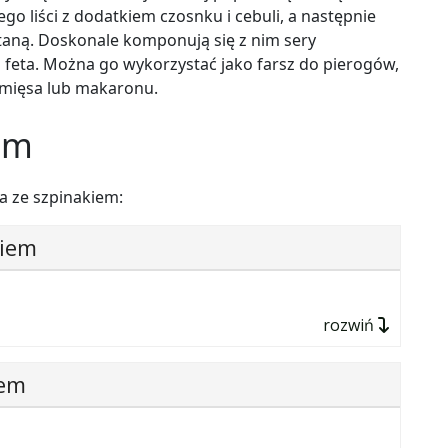
o liści z dodatkiem czosnku i cebuli, a następnie
etaną. Doskonale komponują się z nim sery
feta. Można go wykorzystać jako farsz do pierogów,
o mięsa lub makaronu.
em
a ze szpinakiem:
kiem
rozwiń
iem