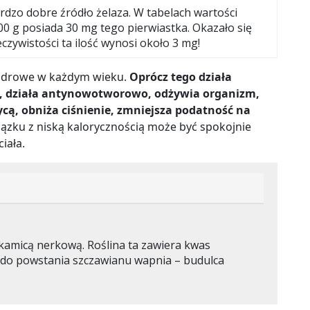
ardzo dobre źródło żelaza. W tabelach wartości
0 g posiada 30 mg tego pierwiastka. Okazało się
czywistości ta ilość wynosi około 3 mg!
 zdrowe w każdym wieku.
Oprócz tego
działa
i, działa antynowotworowo, odżywia organizm,
ycą, obniża ciśnienie, zmniejsza podatność na
iązku z niską kalorycznością może być spokojnie
iała.
kamicą nerkową. Roślina ta zawiera kwas
i do powstania szczawianu wapnia
–
budulca