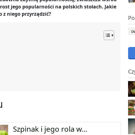
ost jego popularności na polskich stołach. Jakie
o z niego przyrządzić?
Po
o
Cz
u
Szpinak i jego rola w…