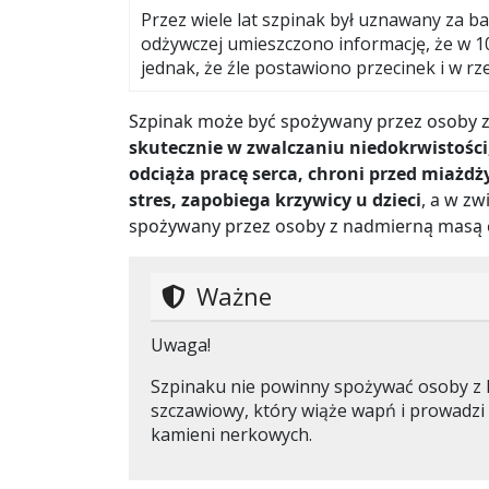
Przez wiele lat szpinak był uznawany za b
odżywczej umieszczono informację, że w 10
jednak, że źle postawiono przecinek i w rze
Szpinak może być spożywany przez osoby
skutecznie w zwalczaniu niedokrwistośc
odciąża pracę serca, chroni przed miażdż
stres, zapobiega krzywicy u dzieci
, a w zw
spożywany przez osoby z nadmierną masą c
Ważne
Uwaga!
Szpinaku nie powinny spożywać osoby z 
szczawiowy, który wiąże wapń i prowadz
kamieni nerkowych.