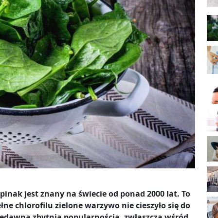
pinak jest znany na świecie od ponad 2000 lat. To
łne chlorofilu zielone warzywo nie cieszyło się do
iedawna zbytnią popularnością, zwłaszcza wśród