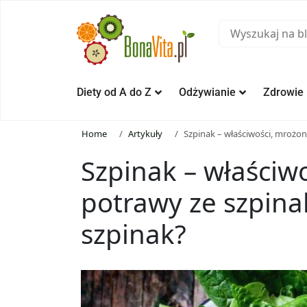
Diety od A do Z
Odżywianie
Zdrowie
Home
Artykuły
Szpinak – właściwości, mrożony
Szpinak – właściwo
potrawy ze szpina
szpinak?