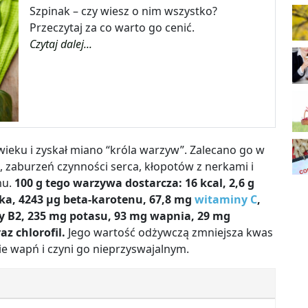
Szpinak – czy wiesz o nim wszystko?
Przeczytaj za co warto go cenić.
Czytaj dalej...
 wieku i zyskał miano “króla warzyw”. Zalecano go w
zaburzeń czynności serca, kłopotów z nerkami i
mu.
100 g tego warzywa dostarcza: 16 kcal, 2,6 g
ika, 4243 μg beta-karotenu, 67,8 mg
witaminy C
,
y B2, 235 mg potasu, 93 mg wapnia, 29 mg
z chlorofil.
Jego wartość odżywczą zmniejsza kwas
e wapń i czyni go nieprzyswajalnym.