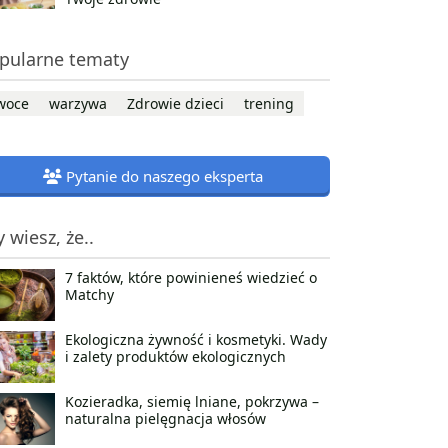
pularne tematy
woce
warzywa
Zdrowie dzieci
trening
Pytanie do naszego eksperta
y wiesz, że..
7 faktów, które powinieneś wiedzieć o
Matchy
Ekologiczna żywność i kosmetyki. Wady
i zalety produktów ekologicznych
Kozieradka, siemię lniane, pokrzywa –
naturalna pielęgnacja włosów