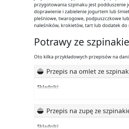
przygotowania szpinaku jest podduszenie jeg
doprawienie i zabielenie jogurtem lub śmi
pleśniowe, twarogowe, podpuszczkowe lub 
naleśników, krokietów, tart lub dodatek d
Potrawy ze szpinaki
Oto kilka przykładowych przepisów na dani
Przepis na omlet ze szpina
Składniki
:
2 jaja,
3 łyżki mąki,
Przepis na zupę ze szpinak
2 łyżki masła,
500 g szpinaku,
Składniki
: