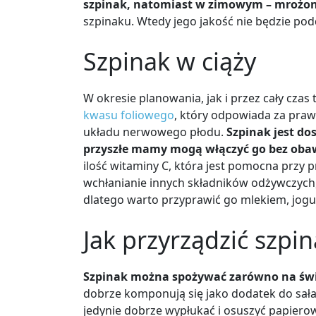
szpinak, natomiast w zimowym
–
mrożon
szpinaku. Wtedy jego jakość nie będzie p
Szpinak w ciąży
W okresie planowania, jak i przez cały czas
kwasu foliowego
, który odpowiada za pra
układu nerwowego płodu.
Szpinak jest do
przyszłe mamy mogą włączyć go bez obaw
ilość witaminy C, która jest pomocna przy
wchłanianie innych składników odżywczych, 
dlatego warto przyprawić go mlekiem, jogu
Jak przyrządzić szpi
Szpinak można spożywać zarówno na świe
dobrze komponują się jako dodatek do sała
jedynie dobrze wypłukać i osuszyć papiero