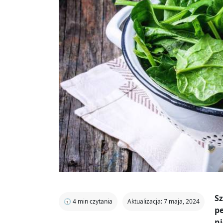
Sz
🕣
4
min czytania
Aktualizacja: 7 maja, 2024
pe
n