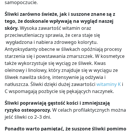
samopoczucie.
Śliwki zarówno świeże, jak i suszone znane są z
tego, że doskonale wpływają na wygląd naszej
skóry.
Wysoka zawartość witamin oraz
przeciwutleniaczy sprawia, że cera staje się
wygładzona i nabiera zdrowego kolorytu.
Antyoksydanty obecne w śliwkach opóźniają procesy
starzenia się i powstawania zmarszczek. W kosmetyce
także wykorzystuje się wyciąg ze śliwek. Kwas
oleinowy i linolowy, który znajduje się w wyciągu ze
śliwek nawilża skórę, intensywnie ją odżywia i
natłuszcza. Śliwki dzięki dużej zawartości
witaminy K
i
C wspomagają pozbycie się pękających naczynek.
Śliwki poprawiają gęstość kości i zmniejszają
ryzyko osteoporozy.
W celach profilaktycznych można
jeść śliwki co 2–3 dni.
Ponadto warto pamiętać, że suszone śliwki pomimo