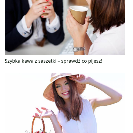
Szybka kawa z saszetki – sprawdź co pijesz!