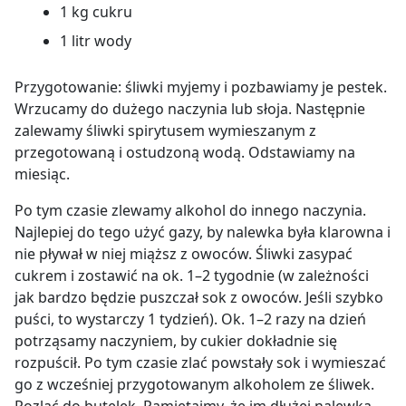
1 kg cukru
1 litr wody
Przygotowanie: śliwki myjemy i pozbawiamy je pestek.
Wrzucamy do dużego naczynia lub słoja. Następnie
zalewamy śliwki spirytusem wymieszanym z
przegotowaną i ostudzoną wodą. Odstawiamy na
miesiąc.
Po tym czasie zlewamy alkohol do innego naczynia.
Najlepiej do tego użyć gazy, by nalewka była klarowna i
nie pływał w niej miąższ z owoców. Śliwki zasypać
cukrem i zostawić na ok. 1
–
2 tygodnie (w zależności
jak bardzo będzie puszczał sok z owoców. Jeśli szybko
puści, to wystarczy 1 tydzień). Ok. 1
–
2 razy na dzień
potrząsamy naczyniem, by cukier dokładnie się
rozpuścił. Po tym czasie zlać powstały sok i wymieszać
go z wcześniej przygotowanym alkoholem ze śliwek.
Rozlać do butelek. Pamiętajmy, że im dłużej nalewka