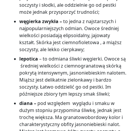
soczysty i słodki, ale oddzielnie go od pestki
może jednak przysporzyć trudności;
węgierka zwykła
–
to jedna z najstarszych i
najpopularniejszych odmian. Owoce średniej
wielkości posiadają elipsoidalny, jajowaty
kształt. Skórka jest ciemnofioletowa , a miąższ
soczysty, ale lekko cierpkawy;
lepotica
–
to odmiana śliwki węgierki. Owoce są
średniej wielkości z ciemnogranatową skórką
pokrytą intensywnym, jasnoniebieskim nalotem.
Miąższ jest delikatnie zielonkawy i bardzo
soczysty. Łatwo oddzielić go od pestki. Im
późniejsze zbiory tym lepszy smak śliwki;
diana
–
pod względem wyglądu i smaku w
dużym stopniu przypomina śliwkę, jednak jest
trochę większa. Ma granatowobordowy kolor i
charakterystyczny obfity jasnoniebieski nalot.