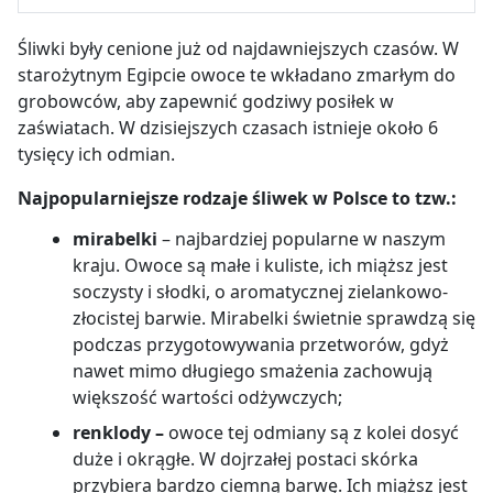
Śliwki były cenione już od najdawniejszych czasów. W
starożytnym Egipcie owoce te wkładano zmarłym do
grobowców, aby zapewnić godziwy posiłek w
zaświatach. W dzisiejszych czasach istnieje około 6
tysięcy ich odmian.
Najpopularniejsze rodzaje śliwek w Polsce to tzw.:
mirabelki
–
najbardziej popularne w naszym
kraju. Owoce są małe i kuliste, ich miąższ jest
soczysty i słodki, o aromatycznej zielankowo-
złocistej barwie. Mirabelki świetnie sprawdzą się
podczas przygotowywania przetworów, gdyż
nawet mimo długiego smażenia zachowują
większość wartości odżywczych;
renklody
–
owoce tej odmiany są z kolei dosyć
duże i okrągłe. W dojrzałej postaci skórka
przybiera bardzo ciemną barwę. Ich miąższ jest