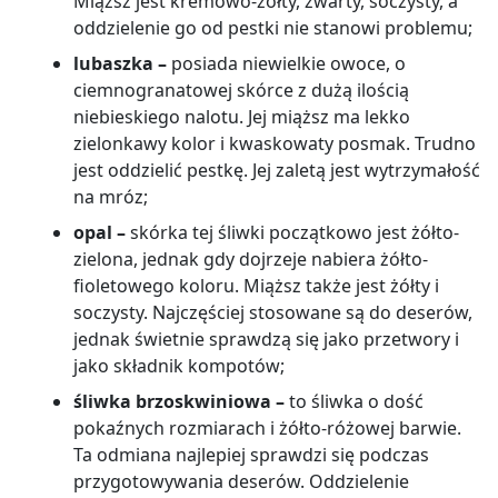
Miąższ jest kremowo-żółty, zwarty, soczysty, a
oddzielenie go od pestki nie stanowi problemu;
lubaszka
–
posiada niewielkie owoce, o
ciemnogranatowej skórce z dużą ilością
niebieskiego nalotu. Jej miąższ ma lekko
zielonkawy kolor i kwaskowaty posmak. Trudno
jest oddzielić pestkę. Jej zaletą jest wytrzymałość
na mróz;
opal
–
skórka tej śliwki początkowo jest żółto-
zielona, jednak gdy dojrzeje nabiera żółto-
fioletowego koloru. Miąższ także jest żółty i
soczysty. Najczęściej stosowane są do deserów,
jednak świetnie sprawdzą się jako przetwory i
jako składnik kompotów;
śliwka brzoskwiniowa
–
to śliwka o dość
pokaźnych rozmiarach i żółto-różowej barwie.
Ta odmiana najlepiej sprawdzi się podczas
przygotowywania deserów. Oddzielenie