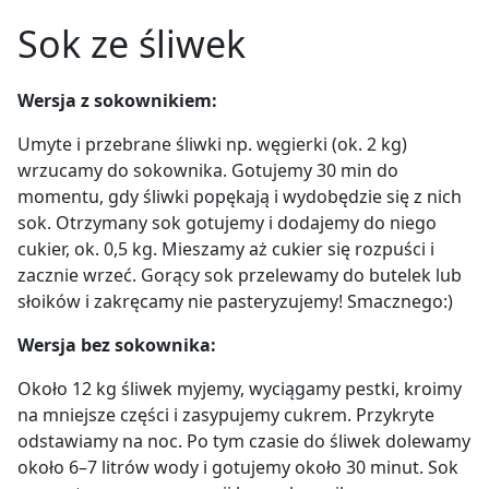
4 l wody,
Sok ze śliwek
cukier biały lub brązowy
opcjonalnie 1 łyżeczka cynamonu
Wersja z sokownikiem:
Umyte i przebrane śliwki np. węgierki (ok. 2 kg)
Sposób wykonania:
owoce dokładnie myjemy,
kroimy w połówki i pozbawiamy pestek
. Do garnka
wrzucamy do sokownika. Gotujemy 30 min do
nalewamy wody i zagotowujemy. Do gotującej się
momentu, gdy śliwki popękają i wydobędzie się z nich
wody wrzucamy śliwki i gotujemy około 5 minut, aż
sok.
Otrzymany sok gotujemy i dodajemy do niego
śliwki będą miękkie i oddadzą swój smak. Do tak
cukier, ok. 0,5 kg. Mieszamy aż cukier się rozpuści i
sporządzonego kompotu wsypujemy cynamon i
zacznie wrzeć. Gorący sok przelewamy do butelek lub
cukier oraz dokładanie mieszamy.
słoików i zakręcamy nie pasteryzujemy! Smacznego:)
Wersja bez sokownika:
Około 12 kg śliwek myjemy, wyciągamy pestki, kroimy
na mniejsze części i zasypujemy cukrem. Przykryte
odstawiamy na noc. Po tym czasie do śliwek dolewamy
około 6
–
7 litrów wody i gotujemy około 30 minut. Sok