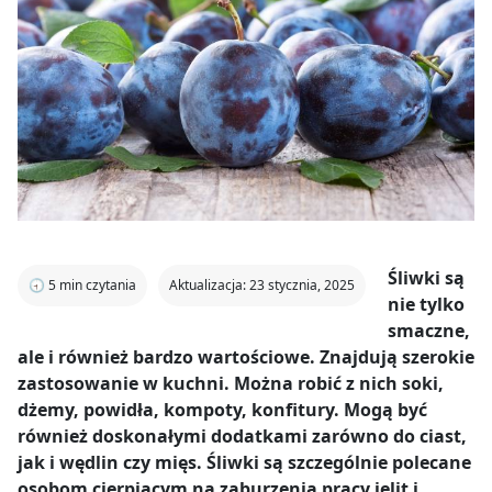
Śliwki są
🕣
5
min czytania
Aktualizacja: 23 stycznia, 2025
nie tylko
smaczne,
ale i również bardzo wartościowe. Znajdują szerokie
zastosowanie w kuchni. Można robić z nich soki,
dżemy, powidła, kompoty, konfitury. Mogą być
również doskonałymi dodatkami zarówno do ciast,
jak i wędlin czy mięs. Śliwki są szczególnie polecane
osobom cierpiącym na zaburzenia pracy jelit i