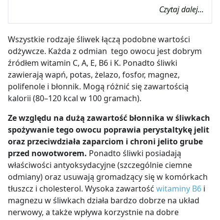
Czytaj dalej...
Wszystkie rodzaje śliwek łączą podobne wartości
odżywcze. Każda z odmian tego owocu jest dobrym
źródłem witamin C, A, E, B6 i K. Ponadto śliwki
zawierają wapń, potas, żelazo, fosfor, magnez,
polifenole i błonnik. Mogą różnić się zawartością
kalorii (80
–
120 kcal w 100 gramach).
Ze względu na dużą zawartość błonnika w śliwkach
spożywanie tego owocu poprawia perystaltykę jelit
oraz przeciwdziała zaparciom i chroni jelito grube
przed nowotworem.
Ponadto śliwki posiadają
właściwości antyoksydacyjne (szczególnie ciemne
odmiany) oraz usuwają gromadzący się w komórkach
tłuszcz i cholesterol. Wysoka zawartość
witaminy B6
i
magnezu w śliwkach działa bardzo dobrze na układ
nerwowy, a także wpływa korzystnie na dobre