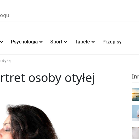
Psychologia
Sport
Tabele
Przepisy
otyłej
tret osoby otyłej
In