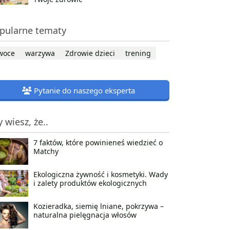
pularne tematy
woce
warzywa
Zdrowie dzieci
trening
Pytanie do naszego eksperta
y wiesz, że..
7 faktów, które powinieneś wiedzieć o
Matchy
Ekologiczna żywność i kosmetyki. Wady
i zalety produktów ekologicznych
Kozieradka, siemię lniane, pokrzywa –
naturalna pielęgnacja włosów