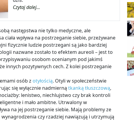
dziś.
Czytaj dalej...
 sobą następstwa nie tylko medyczne, ale
a ciała wpływa na postrzeganie siebie, przeżywane
jni fizycznie ludzie postrzegani są jako bardziej
hologii nazwane zostało to efektem aureoli – jest to
 przypisywaniu osobom ocenianym pod jakimś
e innych pozytywnych cech. Z kolei postrzeganie
blemami osób z
otyłością
. Otyli w społeczeństwie
erując się wyłącznie nadmierną
tkanką tłuszczową
,
hociażby: lenistwo, niechlujstwo czy brak kontroli
nteligentne i mało ambitne. Utrwalony w
ływa na jej postrzeganie siebie. Mają problemy ze
wynagrodzenia czy rzadziej nawiązują i utrzymują