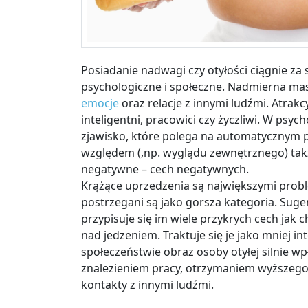
Posiadanie nadwagi czy otyłości ciągnie za
psychologiczne i społeczne. Nadmierna mas
emocje
oraz relacje z innymi ludźmi. Atrakcy
inteligentni, pracowici czy życzliwi. W psyc
zjawisko, które polega na automatycznym
względem (,np. wyglądu zewnętrznego) takż
negatywne – cech negatywnych.
Krążące uprzedzenia są największymi pro
postrzegani są jako gorsza kategoria. Sug
przypisuje się im wiele przykrych cech jak c
nad jedzeniem. Traktuje się je jako mniej i
społeczeństwie obraz osoby otyłej silnie wp
znalezieniem pracy, otrzymaniem wyższego 
kontakty z innymi ludźmi.