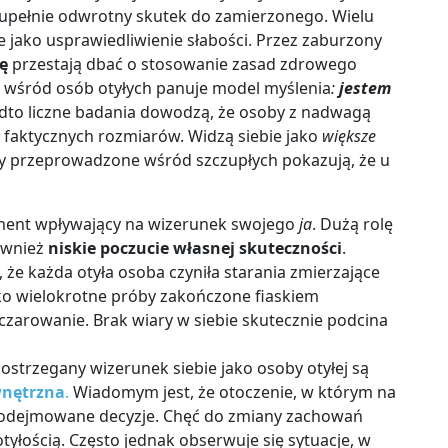
upełnie odwrotny skutek do zamierzonego. Wielu
 jako usprawiedliwienie słabości. Przez zaburzony
nę
przestają dbać o stosowanie zasad zdrowego
o wśród osób otyłych panuje model myślenia
:
jestem
dto liczne badania dowodzą, że osoby z nadwagą
 faktycznych rozmiarów. Widzą siebie jako
większe
izy przeprowadzone wśród szczupłych pokazują, że u
ement wpływający na wizerunek swojego
ja
. Dużą rolę
ównież
niskie poczucie własnej skuteczności
.
 że każda otyła osoba czyniła starania zmierzające
dko wielokrotne próby zakończone fiaskiem
zarowanie. Brak wiary w siebie skutecznie podcina
ostrzegany wizerunek siebie jako osoby otyłej są
nętrzna
.
Wiadomym jest, że otoczenie, w którym na
 podejmowane decyzje. Chęć do zmiany zachowań
tyłością. Często jednak obserwuje się sytuacje, w