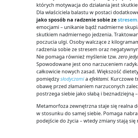
których motywacja do działania jest skutkie
Dla właściciela balastu w postaci dodatkow
jako sposób na radzenie sobie ze
stresem
emocjami – unikanie bądź nadmierne skupia
skutkiem nadmiernego jedzenia. Traktowane
poczucia ulgi. Osoby walczące z kilograma
radzenia sobie ze stresem oraz negatywny
Nie pomaga również myślenie tzw.
zero jed
Spowodowane jest ono narzuceniem radykal
całkowicie nowych zasad. Większość dietet
pomiędzy
słodyczami
a
efektami.
Kurczowe tr
obawę przed złamaniem narzuconych zalece
postrzega siebie jako słabą i beznadziejną 
Metamorfoza zewnętrzna staje się realna do
w stosunku do samej siebie. Pomaga nabran
podejście do życia – wtedy zmiany stają się