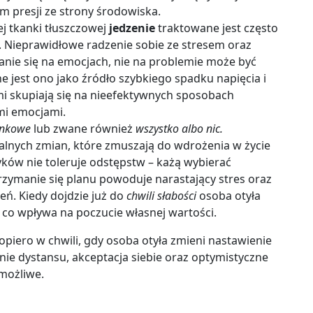
m presji ze strony środowiska.
ej tkanki tłuszczowej
jedzenie
traktowane jest często
. Nieprawidłowe radzenie sobie ze stresem oraz
nie się na emocjach, nie na problemie może być
 jest ono jako źródło szybkiego spadku napięcia i
mi skupiają się na nieefektywnych sposobach
mi emocjami.
ynkowe
lub zwane również
wszystko albo nic.
nych zmian, które zmuszają do wdrożenia w życie
yków nie toleruje odstępstw – każą wybierać
zymanie się planu powoduje narastający stres oraz
ń. Kiedy dojdzie już do
chwili słabości
osoba otyła
– co wpływa na poczucie własnej wartości.
piero w chwili, gdy osoba otyła zmieni nastawienie
ie dystansu, akceptacja siebie oraz optymistyczne
 możliwe.