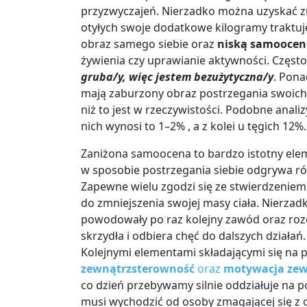
przyzwyczajeń. Nierzadko można uzyskać z
otyłych swoje dodatkowe kilogramy traktuje
obraz samego siebie oraz
niską samooce
żywienia czy uprawianie aktywności. Częst
gruba/y, więc jestem bezużytyczna/y
. Pona
mają zaburzony obraz postrzegania swoich
niż to jest w rzeczywistości. Podobne anal
nich wynosi to 1–2% , a z kolei u tęgich 12%.
Zaniżona samoocena to bardzo istotny el
w sposobie postrzegania siebie odgrywa r
Zapewne wielu zgodzi się ze stwierdzeniem,
do zmniejszenia swojej masy ciała. Nierza
powodowały po raz kolejny zawód oraz rozc
skrzydła i odbiera chęć do dalszych działań.
Kolejnymi elementami składającymi się na p
zewnątrzsterowność
oraz
motywacja zew
co dzień przebywamy silnie oddziałuje na
musi wychodzić od osoby zmagającej się z o