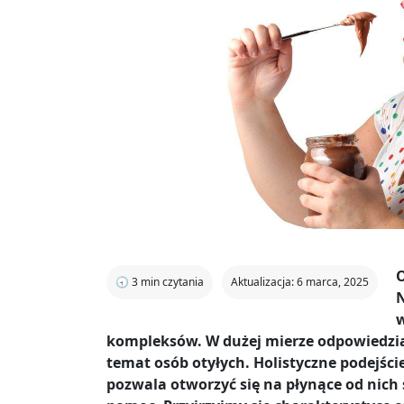
O
🕣
3
min czytania
Aktualizacja: 6 marca, 2025
N
w
kompleksów. W dużej mierze odpowiedzia
temat osób otyłych. Holistyczne podejś
pozwala otworzyć się na płynące od nich 