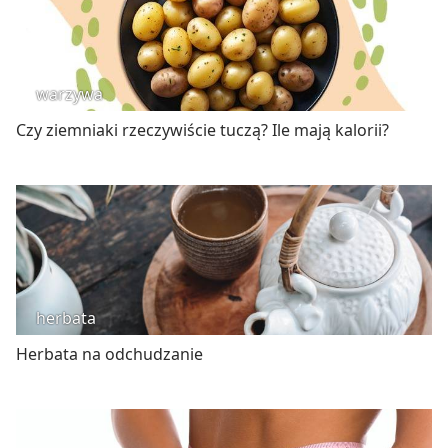
warzywa
Czy ziemniaki rzeczywiście tuczą? Ile mają kalorii?
herbata
Herbata na odchudzanie