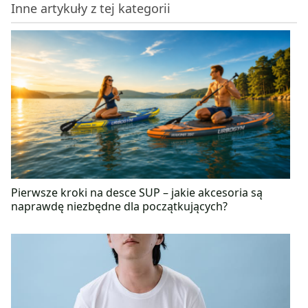
Inne artykuły z tej kategorii
ich stan zdrowia. Na co dzień pasjonatka zdrowego
stylu życia. Uwielbia gotować, udowadniając, że
zdrowe jedzenie może być pyszne! Ulubiona forma
ćwiczeń to Tabata oraz różnego rodzaju formy
taneczne.
Pierwsze kroki na desce SUP – jakie akcesoria są
naprawdę niezbędne dla początkujących?