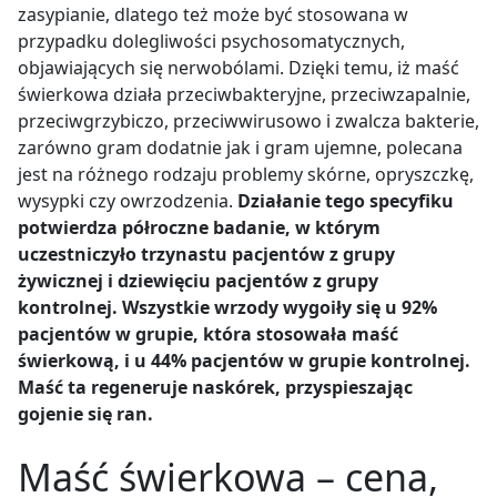
zasypianie, dlatego też może być stosowana w
przypadku
dolegliwości psychosomatycznych
,
objawiających się nerwobólami.
Dzięki temu, iż maść
świerkowa działa
przeciwbakteryjne, przeciwzapalnie,
przeciwgrzybiczo, przeciwwirusowo i zwalcza bakterie,
zarówno gram dodatnie jak i gram ujemne,
polecana
jest na różnego rodzaju problemy skórne, opryszczkę,
wysypki czy owrzodzenia
.
Działanie tego specyfiku
potwierdza półroczne badanie, w którym
uczestniczyło trzynastu pacjentów z grupy
żywicznej i dziewięciu pacjentów z grupy
kontrolnej. Wszystkie wrzody wygoiły się u 92%
pacjentów w grupie, która stosowała maść
świerkową, i u 44% pacjentów w grupie kontrolnej.
Maść ta regeneruje naskórek,
przyspieszając
gojenie się ran.
Maść świerkowa – cena,