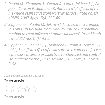
Rautio M
.,
Sipponen A
.,
Peltola R
.,
Lohi J
.,
Jokinen J. J
.,
Pa
pp A
.,
Carlson P
.,
Sipponen P
., Antibacterial effects of ho
me-made resin salve from Norway spruce (Picea abies),
APMIS
, 2007 Apr;115(4):335-40,
Sipponen A
.,
Rautio M
.,
Jokinen J. J
.,
Laakso T
.,
Saranpää
P
.,
Lohi J
., Resin-salve from Norway spruce
–
a potential
method to treat infected chronic skin ulcers?
Drug Metab
Lett
, 2007 Apr;1(2):143-5,
Sipponen A
.,
Jokinen J. J
.,
Sipponen P
.,
Papp A
.,
Sarna S
.,
L
ohi J
., Beneficial effect of resin salve in treatment of sever
e pressure ulcers: a prospective, randomized and control
led multicentre trial,
Br J Dermatol
, 2008 May;158(5):105
5-62.
Opublikowano ponad miesiąc temu
Oceń artykuł
Oceń artykuł