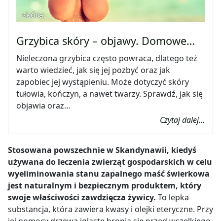
skóra
Grzybica skóry – objawy. Domowe…
Nieleczona grzybica często powraca, dlatego też
warto wiedzieć, jak się jej pozbyć oraz jak
zapobiec jej wystąpieniu. Może dotyczyć skóry
tułowia, kończyn, a nawet twarzy. Sprawdź, jak się
objawia oraz…
Czytaj dalej...
Stosowana powszechnie w Skandynawii, kiedyś
używana do leczenia zwierząt gospodarskich w celu
wyeliminowania stanu zapalnego maść świerkowa
jest naturalnym i bezpiecznym produktem, który
swoje właściwości zawdzięcza żywicy
.
To l
epka
substancja, która zawiera kwasy i olejki eteryczne. Przy
jej pomocy drzewa iglaste bronią się przed wszelkiego