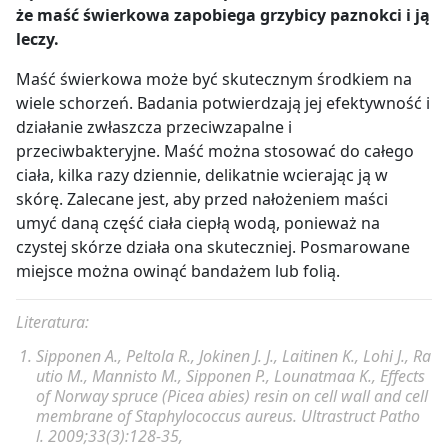
że maść świerkowa zapobiega grzybicy paznokci i ją
leczy.
Maść świerkowa może być skutecznym środkiem na
wiele schorzeń. Badania potwierdzają jej efektywność i
działanie zwłaszcza przeciwzapalne i
przeciwbakteryjne.
Maść można stosować do całego
ciała, kilka razy dziennie, delikatnie wcierając ją w
skórę. Zalecane jest, aby przed nałożeniem maści
umyć daną część ciała ciepłą wodą, ponieważ na
czystej skórze działa ona skuteczniej. Posmarowane
miejsce można owinąć bandażem lub folią.
Literatura:
Sipponen A
.,
Peltola R
.,
Jokinen J. J
.,
Laitinen K
.,
Lohi J
.,
Ra
utio M
.,
Mannisto M
.,
Sipponen P
.,
Lounatmaa K
., Effects
of Norway spruce (Picea abies) resin on cell wall and cell
membrane of Staphylococcus aureus.
Ultrastruct Patho
l.
2009;33(3):128-35,