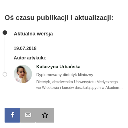
Oś czasu publikacji i aktualizacji:
Aktualna wersja
19.07.2018
Autor artykułu:
Katarzyna Urbańska
Dyplomowany dietetyk kliniczny
Dietetyk, absolwentka Uniwersytetu Medycznego
we Wrocławiu i kursów doszkalających w Akademii
Dietetyki oraz Nutri Center. Odbyła praktyki w wielu
szpitalach, poznając zasady żywienia zbiorowego
oraz w prywatnych gabinetach ucząc się
indywidualnego podejścia do pacjenta. Od kilku lat
Udostępnij na FB
Wyślij na e-mail
Dodaj do ulubionych
zajmuje się rozpisywaniem planów żywieniowych,
pomagając wielu osobom w pozbyciu się
nadmiernych kilogramów, tym samym poprawiając