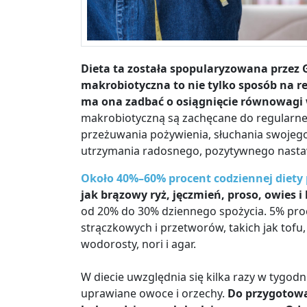
Dieta ta została spopularyzowana przez 
makrobiotyczna to nie tylko sposób na r
ma ona zadbać o osiągnięcie równowagi 
makrobiotyczną są zachęcane do regularne
przeżuwania pożywienia, słuchania swojego 
utrzymania radosnego, pozytywnego nastaw
Około 40%–
60% procent codziennej diety
jak brązowy ryż, jęczmień, proso, owies i
od 20% do 30% dziennego spożycia. 5% proc
strączkowych i przetworów, takich jak tofu,
wodorosty, nori i agar.
W diecie uwzględnia się kilka razy w tygodn
uprawiane owoce i orzechy.
Do przygotowa