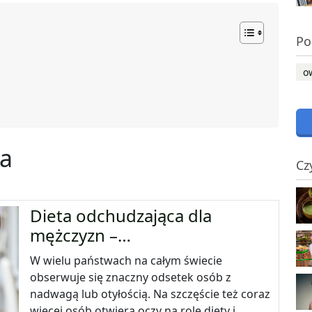
Po
o
na
Cz
Dieta odchudzająca dla
mężczyzn –…
W wielu państwach na całym świecie
obserwuje się znaczny odsetek osób z
nadwagą lub otyłością. Na szczęście też coraz
więcej osób otwiera oczy na rolę diety i