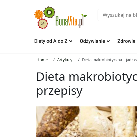
Diety od A do Z
Odżywianie
Zdrowie
Home
Artykuły
Dieta makrobiotyczna – jadłos
Dieta makrobiotycz
przepisy