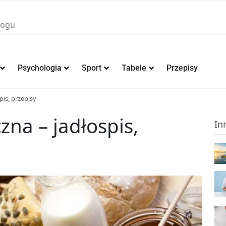
Psychologia
Sport
Tabele
Przepisy
pis, przepisy
na – jadłospis,
In