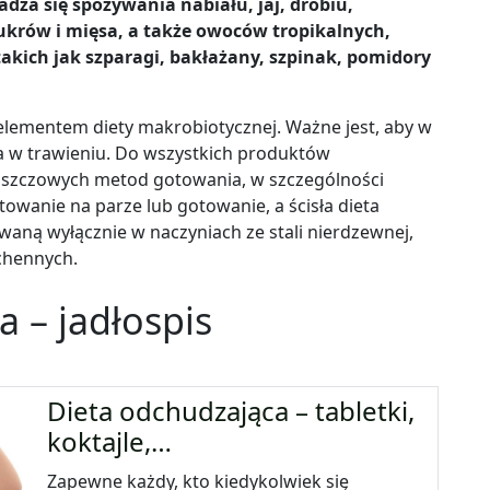
adza się spożywania nabiału, jaj, drobiu,
ukrów i mięsa, a także owoców tropikalnych,
kich jak szparagi, bakłażany, szpinak, pomidory
lementem diety makrobiotycznej. Ważne jest, aby w
a w trawieniu. Do wszystkich produktów
łuszczowych metod gotowania, w szczególności
towanie na parze lub gotowanie, a ścisła dieta
ną wyłącznie w naczyniach ze stali nierdzewnej,
chennych.
 – jadłospis
Dieta odchudzająca – tabletki,
koktajle,…
Zapewne każdy, kto kiedykolwiek się