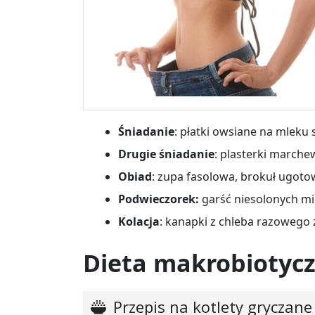
Śniadanie
: płatki owsiane na mleku
Drugie śniadanie
: plasterki marche
Obiad
: zupa fasolowa, brokuł ugot
Podwieczorek:
garść niesolonych m
Kolacja
: kanapki z chleba razowego 
Dieta makrobiotycz
Przepis na kotlety gryczane