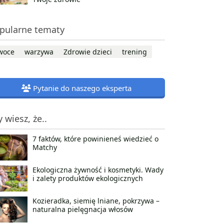
pularne tematy
woce
warzywa
Zdrowie dzieci
trening
Pytanie do naszego eksperta
y wiesz, że..
7 faktów, które powinieneś wiedzieć o
Matchy
Ekologiczna żywność i kosmetyki. Wady
i zalety produktów ekologicznych
Kozieradka, siemię lniane, pokrzywa –
naturalna pielęgnacja włosów