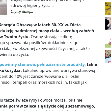
zdrowej higieny życia…
Czytaj dalej...
George’a Ohsawę w latach 30. XX w. Dieta
edukcję nadmiernej masy ciała – według założeń
w Twoim życiu.
Osoby stosujące dietę
go spożywania posiłków, dokładniejszego
ciała, zwiększonej aktywności fizycznej, a także
ienia do życia.
 powinny stanowić pełnoziarniste produkty
, takie
 kukurydza.
Lokalnie uprawiane warzywa stanowią
ent do 10% jest zarezerwowane dla roślin
 miso i tempeh oraz morskich roślin, takich jak
iu także świeże ryby i owoce morza, lokalnie
nia potraw zaleca się użycie oleju sezamowego,