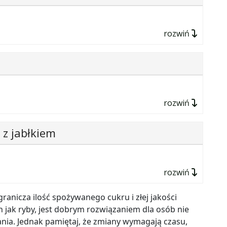
rozwiń
rozwiń
 z jabłkiem
obną kostkę, dusimy na małym ogniu z dodatkiem
rozwiń
e i cebulę mielimy. Do uzyskanej masy dodajemy
jemy kotlety i smażymy na małej ilości oleju.
granicza ilość spożywanego cukru i złej jakości
ch jak ryby, jest dobrym rozwiązaniem dla osób nie
0 g
ia. Jednak pamiętaj, że zmiany wymagają czasu,