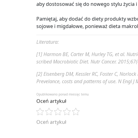
mąka owsiana – 50 g,
Przygotowanie:
kaszę ugotuj według prz
aby dostosować się do nowego stylu życia i f
dodatkiem oleju i przypraw, pokrojoną cebu
mąka pszenna – 50 g
i mieszankę kasz.
Pamiętaj, aby dodać do diety produkty wz
oliwa z oliwek – 4 łyżki,
sojowe i migdałowe, ponieważ dieta makrob
woda
–
1,5 szklanki,
cynamon.
Literatura:
[1] Harmon BE, Carter M, Hurley TG, et al. Nutr
Przygotowanie:
ugotowaną kaszę jaglaną
scribed Macrobiotic Diet. Nutr Cancer. 2015;67(
stopniowo dodawaj wodę, oliwę oraz przes
sezam, przyprawy oraz pokrojone jabłka. P
[2] Eisenberg DM, Kessler RC, Foster C, Norlock 
tłuszczu.
Prevelance, costs and patterns of use. N Engl 
Opublikowano ponad miesiąc temu
Oceń artykuł
Oceń artykuł