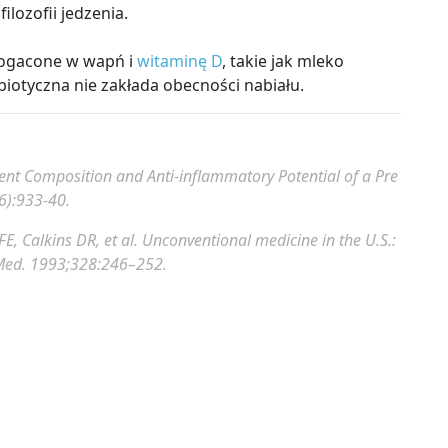
episu na opakowaniu. Na patelni podduś, z
ilozofii jedzenia.
lę i pieczarki. Na koniec na patelnię dodaj kapustę
bogacone w wapń i
witaminę D
, takie jak mleko
iotyczna nie zakłada obecności nabiału.
ient Composition and Anti-inflammatory Potential of a Pre
 zmiel przy pomocy blendera. Do uzyskanej masy
6):933-40.
iane wcześniej mąki. Na koniec do masy dodaj
lacki piecz na patelni z niewielkim dodatkiem
FE, Calkins DR, et al. Unconventional medicine in the U.S.:
J Med. 1993;328:246–252.