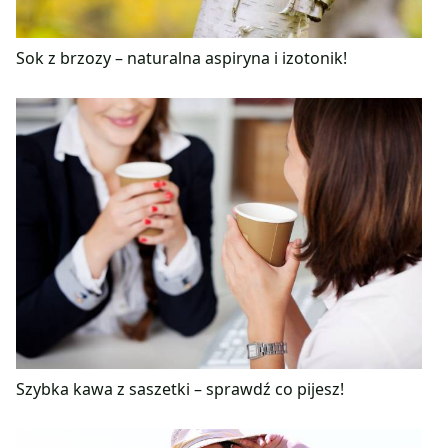
Sok z brzozy – naturalna aspiryna i izotonik!
Szybka kawa z saszetki – sprawdź co pijesz!