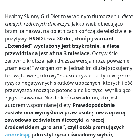
Healthy Skinny Girl Diet to w wolnym tłumaczeniu
dieta
chudych i zdrowych dziewczyn.
Jakkolwiek obiecująco
brzmi ta nazwa, na obietnicach kończą się właściwie jej
pozytywy.
HSGD trwa 30 dni, choć jej wariant
„Extended” wydłużony jest trzykrotnie, a dieta
przewidziana jest aż na 3 miesiące.
Oczywiście,
zarówno krótsza, jak i dłuższa wersja może poważnie
„namieszać” w organizmie, jednak im dłużej stosujemy
ten wątpliwie „zdrowy” sposób żywienia, tym większe
ryzyko negatywnych skutków ubocznych, których ilość
przewyższa znacząco potencjalne korzyści wynikające
z jej stosowania. Nie do końca wiadomo, kto jest
autorem wspomnianej diety.
Prawdopodobnie
została ona wymyślona przez osobę niezwiązaną
zawodowo ze światem dietetyki
,
a raczej
środowiskiem „pro-ana”, czyli osób promujących
anoreksję
, jako styl życia i świadomy wybór,