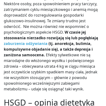
Niektóre osoby, poza
spowolnieniem pracy tarczycy,
zatrzymaniem cyklu miesiączkowego i anemią
mogą
doprowadzić do
rozregulowania gospodarki
glukozowo-insulinowej
. Te zmiany trudno jest
odwrócić. Nie można również nie wspomnieć o
psychologicznym aspekcie HSGD.
W czasie jej
stosowania
nierzadko rozwijają się lub pogłębiają
zaburzenia odżywiania
(tj. anoreksja, bulimia,
kompulsywne objadanie się), a
także depresja i
zaniżona samoocena.
Efekty sylwetkowe nie są
miarodajne do włożonego wysiłku i poświęconego
zdrowia – obiecywana utrata 4 kg w ciągu miesiąca
jest oczywiście szybkim spadkiem masy ciała, jednak
nie wszystkim stosującym – głównie z powodu
spowolnionego wcześniejszymi zabiegami
metabolizmu – udaje się osiągnąć taki wynik.
HSGD – opinia dietetyka