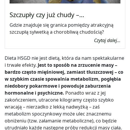
Szczupły czy już chudy –…
Gdzie znajduje się granica pomiędzy atrakcyjną
szczupłą sylwetką a chorobliwą chudością?
Czytaj dalej...
Dieta HSGD nie jest dietą, która da nam spektakularne
i trwałe efekty.
Jest to sposób na zrzucenie masy –
bardzo często mięśniowej, zamiast tłuszczowej – co
w szybkim czasie
spowalnia metabolizm, pogłębia
niedobory pokarmowe i powoduje zaburzenia
hormonalne i psychiczne
.
Ponadto wraz z jej
zakończeniem, utracone kilogramy często szybko
wracają – nierzadko z lekką nadwyżką – zaś
metabolizm spoczynkowy może ulec znacznemu
obniżeniu (tzw. załamanie metaboliczne), co będzie
utrudniało każde następne próby redukcji masy ciała.