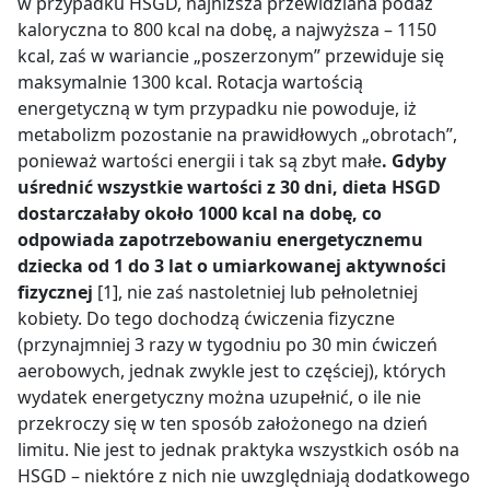
w przypadku HSGD, najniższa przewidziana podaż
kaloryczna to 800 kcal na dobę, a najwyższa – 1150
kcal, zaś w wariancie „poszerzonym” przewiduje się
maksymalnie 1300 kcal. Rotacja wartością
energetyczną w tym przypadku nie powoduje, iż
metabolizm pozostanie na prawidłowych „obrotach”,
ponieważ wartości energii i tak są zbyt małe
. Gdyby
uśrednić wszystkie wartości z 30 dni, dieta HSGD
dostarczałaby około 1000 kcal na dobę, co
odpowiada zapotrzebowaniu energetycznemu
dziecka od 1 do 3 lat o umiarkowanej aktywności
fizycznej
[1], nie zaś nastoletniej lub pełnoletniej
kobiety. Do tego dochodzą ćwiczenia fizyczne
(
przynajmniej 3 razy w tygodniu po 30 min ćwiczeń
aerobowych
, jednak zwykle jest to częściej), których
wydatek energetyczny można uzupełnić, o ile nie
przekroczy się w ten sposób założonego na dzień
limitu. Nie jest to jednak praktyka wszystkich osób na
HSGD – niektóre z nich nie uwzględniają dodatkowego