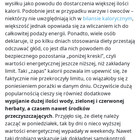
wysiłku jako powodu do dostarczenia większej ilości
kalorii. Podobnie jest w przypadku warzyw i owoców –
niektórzy nie uwzględniają ich w
bilansie kalorycznym
,
większość jednak opowiada się za wliczaniem ich do
całkowitej podaży energii. Ponadto, wiele osób
deklaruje, iż po kilku dniach stosowania diety przestają
odczuwać głód, co jest dla nich powodem do
bezpiecznego pozostania „poniżej kreski”, czyli
wartości energetycznej jeszcze niższej, niż zakładany
limit. Taki „zapas” kalorii pozwala im upewnić się, że
faktycznie nie przekroczyły limitu, co wiązałoby się z
poniesieniem porażki w danym dniu. Oczywiście dużą
popularnością cieszy się również dodatkowe
wypijanie dużej ilości wody, zielonej i czerwonej
herbaty, a czasem nawet środków
przeczyszczających
. Przyjęło się, że dietę należy
zacząć w poniedziałek, tak by dni o nieco wyższej
wartości energetycznej wypadały w weekendy. Nawet
taki drobiazg wskazuje jak dokładnej samokontroli