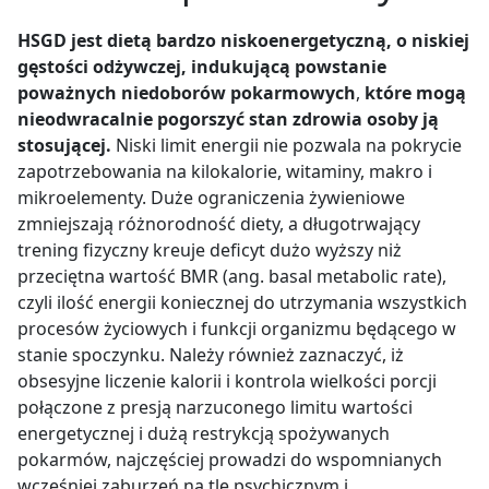
HSGD jest dietą bardzo
niskoenergetyczną, o niskiej
gęstości odżywczej, indukującą powstanie
poważnych niedoborów pokarmowych
,
które mogą
nieodwracalnie pogorszyć stan zdrowia osoby ją
stosującej.
Niski limit energii nie pozwala na pokrycie
zapotrzebowania na kilokalorie, witaminy, makro i
mikroelementy. Duże ograniczenia żywieniowe
zmniejszają różnorodność diety, a długotrwający
trening fizyczny kreuje
deficyt dużo wyższy niż
przeciętna wartość BMR (ang. basal metabolic rate)
,
czyli ilość energii koniecznej do utrzymania wszystkich
procesów życiowych i funkcji organizmu będącego w
stanie spoczynku. Należy również zaznaczyć, iż
obsesyjne liczenie kalorii i kontrola wielkości porcji
połączone z presją narzuconego limitu wartości
energetycznej i dużą restrykcją spożywanych
pokarmów, najczęściej prowadzi do wspomnianych
wcześniej zaburzeń na tle psychicznym i