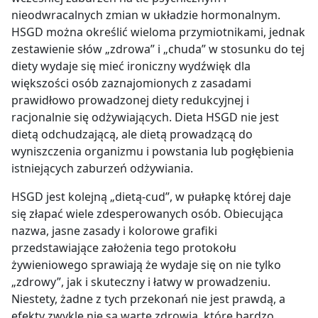
nieodwracalnych zmian w układzie hormonalnym.
HSGD można określić wieloma przymiotnikami, jednak
zestawienie słów „zdrowa” i „chuda” w stosunku do tej
diety wydaje się mieć ironiczny wydźwięk dla
większości osób zaznajomionych z zasadami
prawidłowo prowadzonej diety redukcyjnej i
racjonalnie się odżywiających. Dieta HSGD nie jest
dietą odchudzającą, ale dietą prowadzącą do
wyniszczenia organizmu i powstania lub pogłębienia
istniejących zaburzeń odżywiania.
HSGD jest kolejną „dietą-cud”, w pułapkę której daje
się złapać wiele zdesperowanych osób. Obiecująca
nazwa, jasne zasady i kolorowe grafiki
przedstawiające założenia tego protokołu
żywieniowego sprawiają że wydaje się on nie tylko
„zdrowy”, jak i skuteczny i łatwy w prowadzeniu.
Niestety, żadne z tych przekonań nie jest prawdą, a
efekty zwykle nie są warte zdrowia, które bardzo