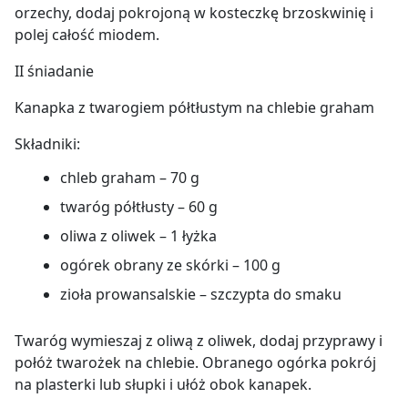
orzechy, dodaj pokrojoną w kosteczkę brzoskwinię i
polej całość miodem.
II śniadanie
Kanapka z twarogiem półtłustym na chlebie graham
Składniki:
chleb graham – 70 g
twaróg półtłusty – 60 g
oliwa z oliwek – 1 łyżka
ogórek obrany ze skórki – 100 g
zioła prowansalskie – szczypta do smaku
Twaróg wymieszaj z oliwą z oliwek, dodaj przyprawy i
połóż twarożek na chlebie. Obranego ogórka pokrój
na plasterki lub słupki i ułóż obok kanapek.