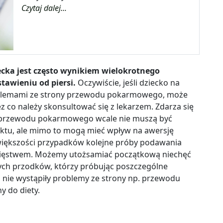
Czytaj dalej...
cka jest często wynikiem wielokrotnego
awieniu od piersi.
Oczywiście, jeśli dziecko na
blemami ze strony przewodu pokarmowego, może
ez co należy skonsultować się z lekarzem. Zdarza się
y przewodu pokarmowego wcale nie muszą być
tu, ale mimo to mogą mieć wpływ na awersję
 większości przypadków kolejne próby podawania
wycięstwem. Możemy utożsamiać początkową niechęć
ych przodków, którzy próbując poszczególne
li nie wystąpiły problemy ze strony np. przewodu
 do diety.