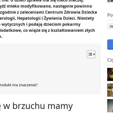
nie. U dzieci sprawa ma się nieco inaczej.
bądź mleko modyfikowane, następnie powinno
y zgodnie z zaleceniami Centrum Zdrowia Dziecka
Po
ologii, Hepatologii i Żywienia Dzieci. Niestety
do wytycznych i podają dzieciom pokarmy
o
 dodatkowe, co wiąże się z kształtowaniem złych
h.
Cz
produkt ma znaczenie?
ię w brzuchu mamy