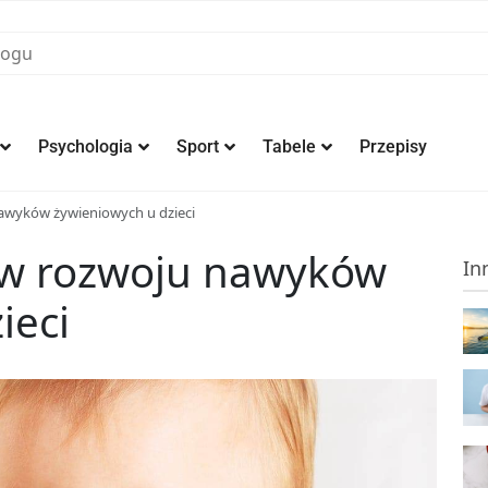
Psychologia
Sport
Tabele
Przepisy
awyków żywieniowych u dzieci
 w rozwoju nawyków
In
ieci