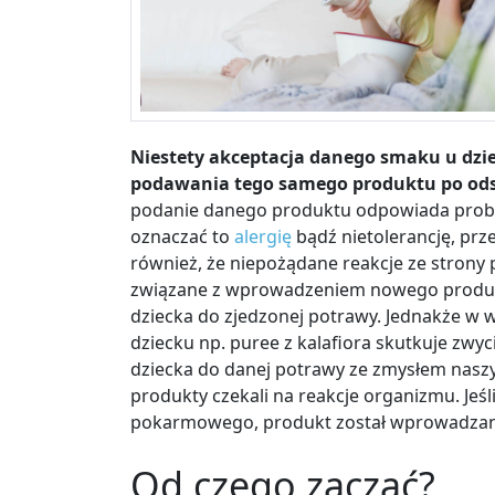
Niestety akceptacja danego smaku u dzie
podawania tego samego produktu po odst
podanie danego produktu odpowiada pro
oznaczać to
alergię
bądź nietolerancję, prz
również, że niepożądane reakcje ze stron
związane z wprowadzeniem nowego produk
dziecka do zjedzonej potrawy. Jednakże w
dziecku np. puree z kalafiora skutkuje z
dziecka do danej potrawy ze zmysłem nasz
produkty czekali na reakcje organizmu. Jeś
pokarmowego, produkt został wprowadzany
Od czego zacząć?