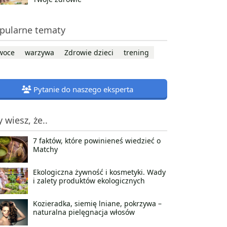
pularne tematy
woce
warzywa
Zdrowie dzieci
trening
Pytanie do naszego eksperta
y wiesz, że..
7 faktów, które powinieneś wiedzieć o
Matchy
Ekologiczna żywność i kosmetyki. Wady
i zalety produktów ekologicznych
Kozieradka, siemię lniane, pokrzywa –
naturalna pielęgnacja włosów