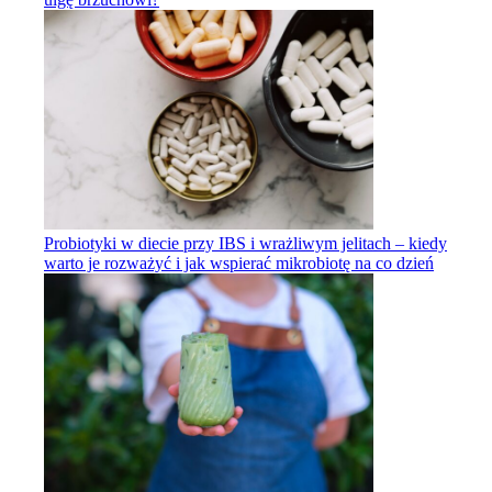
Probiotyki w diecie przy IBS i wrażliwym jelitach – kiedy
warto je rozważyć i jak wspierać mikrobiotę na co dzień