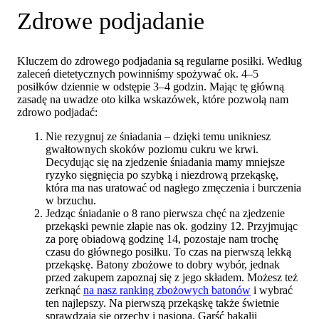
Zdrowe podjadanie
Kluczem do zdrowego podjadania są regularne posiłki. Według
zaleceń dietetycznych powinniśmy spożywać ok. 4–5
posiłków dziennie w odstępie 3–4 godzin. Mając tę główną
zasadę na uwadze oto kilka wskazówek, które pozwolą nam
zdrowo podjadać:
Nie rezygnuj ze śniadania – dzięki temu unikniesz
gwałtownych skoków poziomu cukru we krwi.
Decydując się na zjedzenie śniadania mamy mniejsze
ryzyko sięgnięcia po szybką i niezdrową przekąskę,
która ma nas uratować od nagłego zmęczenia i burczenia
w brzuchu.
Jedząc śniadanie o 8 rano pierwsza chęć na zjedzenie
przekąski pewnie złapie nas ok. godziny 12. Przyjmując
za porę obiadową godzinę 14, pozostaje nam trochę
czasu do głównego posiłku. To czas na pierwszą lekką
przekąskę. Batony zbożowe to dobry wybór, jednak
przed zakupem zapoznaj się z jego składem. Możesz też
zerknąć
na nasz ranking zbożowych batonów
i wybrać
ten najlepszy. Na pierwszą przekąskę także świetnie
sprawdzają się orzechy i nasiona. Garść bakalii