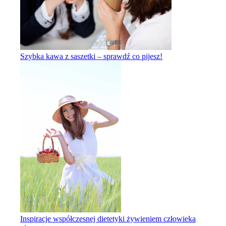
Szybka kawa z saszetki – sprawdź co pijesz!
Inspiracje współczesnej dietetyki żywieniem człowieka