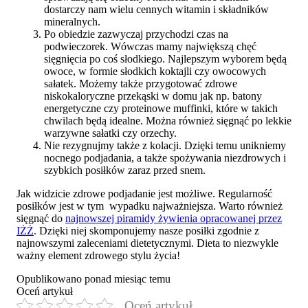
dostarczy nam wielu cennych witamin i składników
mineralnych.
Po obiedzie zazwyczaj przychodzi czas na
podwieczorek. Wówczas mamy największą chęć
sięgnięcia po coś słodkiego. Najlepszym wyborem będą
owoce, w formie słodkich koktajli czy owocowych
sałatek. Możemy także przygotować zdrowe
niskokaloryczne przekąski w domu jak np. batony
energetyczne czy proteinowe muffinki, które w takich
chwilach będą idealne. Można również sięgnąć po lekkie
warzywne sałatki czy orzechy.
Nie rezygnujmy także z kolacji. Dzięki temu unikniemy
nocnego podjadania, a także spożywania niezdrowych i
szybkich posiłków zaraz przed snem.
Jak widzicie zdrowe podjadanie jest możliwe. Regularność
posiłków jest w tym wypadku najważniejsza. Warto również
sięgnąć do
najnowszej piramidy żywienia opracowanej przez
IŻŻ
. Dzięki niej skomponujemy nasze posiłki zgodnie z
najnowszymi zaleceniami dietetycznymi. Dieta to niezwykle
ważny element zdrowego stylu życia!
Opublikowano ponad miesiąc temu
Oceń artykuł
Oceń artykuł