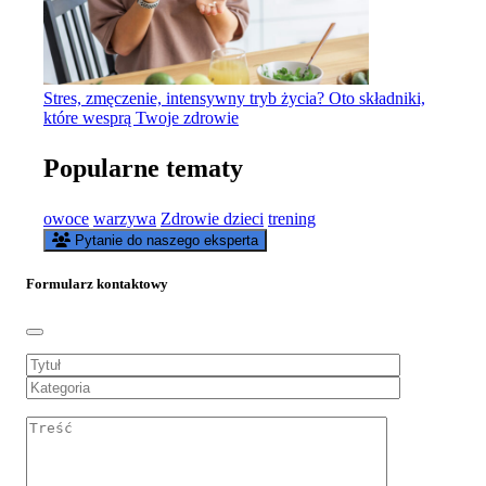
Stres, zmęczenie, intensywny tryb życia? Oto składniki,
które wesprą Twoje zdrowie
Popularne tematy
owoce
warzywa
Zdrowie dzieci
trening
Pytanie do naszego eksperta
Formularz kontaktowy