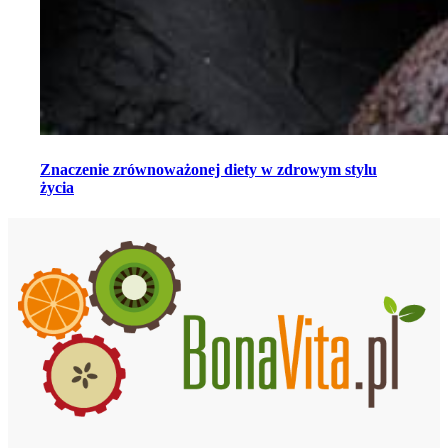
Znaczenie zrównoważonej diety w zdrowym stylu
życia