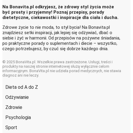
Na Bonavita.pl odkryjesz, że zdrowy styl życia może
być prosty i przyjemny! Poznaj przepisy, porady
dietetyczne, ciekawostki i inspiracje dla ciała i ducha.
Zdrowe życie to nie moda, to styl bycia! Na Bonavita.pl
znajdziesz setki inspiracji, jak lepiej się odżywiać, dbać o
siebie i żyć w harmonii. Od przepisów na pożywne śniadania,
po praktyczne porady o suplementach i diecie – wszystko,
czego potrzebujesz, by czuć się dobrze każdego dnia.
© 2025 BonaVita.pl. Wszelkie prawa zastrzeżone. Usługi, treści i
produkty na naszej stronie internetowej służą wyłącznie celom
informacyjnym. BonaVita.pl nie udziela porad medycznych, nie stawia
diagnoz ani nie leczy.
Dieta od A do Z
Odżywianie
Zdrowie
Psychologia
Sport