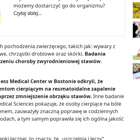
możemy dostarczyć go do organizmu?
Czytaj dalej...
h pochodzenia zwierzęcego, takich jak: wywary z
owe, chrząstki drobiowe oraz skórki.
Badania
eczeniu choroby zwyrodnieniowej stawów
.
ss Medical Center w Bostonie odkryli, że
ntom cierpiącym na reumatoidalne zapalenie
przez zmniejszenie obrzęku stawów.
Inne badanie
dical Sciences pokazuje, że osoby cierpiące na bóle
genem, zauważyły znaczną poprawę w codziennych
hodach, a tym samym poprawiła się ich ogólna jakość
ki łącznej, to znaczy, że „uszczelnia i leczy”