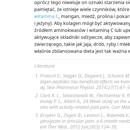
oprócz tego niweluje on oznaki starzenia si
pamiętać, że istnieje wiele czynników, które
witamina C
, mangan, miedź, prolina i pokar
i jeżyny). Aby kolagen mógł być aktywowan
źródłem aminokwasów i witaminą C lub upe
aktywujące składniki odżywcze, aby zapewn
zwierzęcego, takie jak jaja, drób, ryby i m
właśnie zbilansowana dieta jest tak ważna
Literatura:
Proksch E
.,
Segger D
.,
Degwert J
.,
Schunck M
lagen peptides has beneficial effects on hum
dy,
Skin Pharmacol Physiol.
2014;27(1):47–5
Clark K. L
.,
Sebastianelli W
.,
Flechsenhar K. R
bondy P. S
.,
Albert A
., 24-Week study on the u
etes with activity-related joint pain,
Curr Med
Bruyère O
.,
Zegels B
.,
Leonori L
.,
Rabenda V
.
ydrolysate in articular pain: a 6-month rand
ent Ther Med.
, 2012 Jun;20(3):124–30,