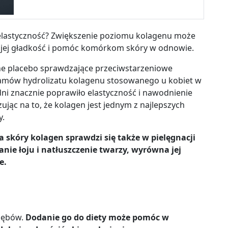
 elastyczność? Zwiększenie poziomu kolagenu może
ć jej gładkość i pomóc komórkom skóry w odnowie.
ne placebo sprawdzające przeciwstarzeniowe
gramów hydrolizatu kolagenu stosowanego u kobiet w
dni
znacznie poprawiło elastyczność i nawodnienie
zując na to, że kolagen jest jednym z najlepszych
y.
 skóry kolagen sprawdzi się także w pielęgnacji
lanie
łoju
i natłuszczenie twarzy, wyrówna jej
e.
 zębów.
Dodanie go do diety m
oże pomóc w