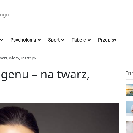
Psychologia
Sport
Tabele
Przepisy
arz, włosy, rozstępy
genu – na twarz,
In