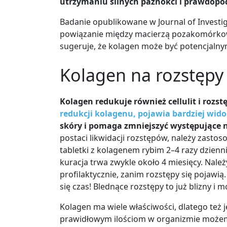
utrzymaniu silnych paznokci i prawdopod
Badanie opublikowane w Journal of Investig
powiązanie między macierzą pozakomórkow
sugeruje, że
kolagen może być potencjalny
Kolagen na rozstępy
Kolagen redukuje również cellulit i rozst
redukcji kolagenu, pojawia bardziej widoc
skóry i pomaga zmniejszyć występujące n
postaci likwidacji rozstępów, należy zastos
tabletki z kolagenem rybim 2–4 razy dzienni
kuracja trwa zwykle około 4 miesięcy. Należ
profilaktycznie, zanim rozstępy się pojawi
się czas! Blednące rozstępy to już blizny i 
Kolagen ma wiele właściwości, dlatego też j
prawidłowym ilościom w organizmie możemy