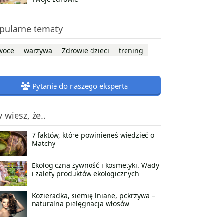
pularne tematy
woce
warzywa
Zdrowie dzieci
trening
Pytanie do naszego eksperta
y wiesz, że..
7 faktów, które powinieneś wiedzieć o
Matchy
Ekologiczna żywność i kosmetyki. Wady
i zalety produktów ekologicznych
Kozieradka, siemię lniane, pokrzywa –
naturalna pielęgnacja włosów