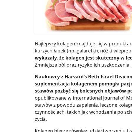
Najlepszy kolagen znajduje się w produktac
kurzych łapek (np. galaretki), nóżki wieprz
wykazały,
że kolagen jest skuteczny w l
Zmniejsza ból oraz ryzyko ich uszkodzenia.
Naukowcy z Harvard’s Beth Israel Deacone
suplementacja kolagenem pomogła pacje
stawów pozbyć się bolesnych objawów po
opublikowane w International Journal of Me
stawów z powodu zapalenia, leczone kola
czynnościach, takich jak wchodzenie po sc
życia.
Kolagen bierze również udział tworzeniu tkan