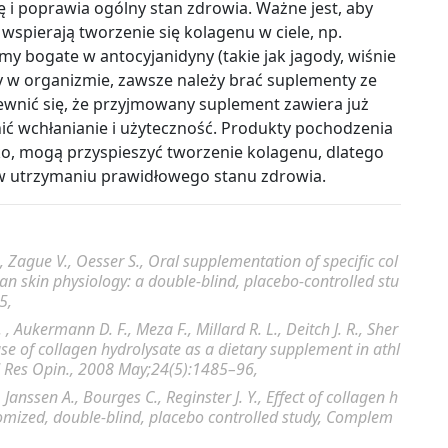
ę i poprawia ogólny stan zdrowia. Ważne jest, aby
 wspierają tworzenie się kolagenu w ciele, np.
my bogate w antocyjanidyny (takie jak jagody, wiśnie
y w organizmie, zawsze należy brać suplementy ze
wnić się, że przyjmowany suplement zawiera już
ić wchłanianie i użyteczność. Produkty pochodzenia
leko, mogą przyspieszyć tworzenie kolagenu, dlatego
 w utrzymaniu prawidłowego stanu zdrowia.
.,
Zague V
.,
Oesser S
., Oral supplementation of specific col
an skin physiology: a double-blind, placebo-controlled stu
5,
. ,
Aukermann D. F
.,
Meza F
.,
Millard R. L
.,
Deitch J. R
.,
Sher
se of collagen hydrolysate as a dietary supplement in athl
 Res Opin.
, 2008 May;24(5):1485–96,
,
Janssen A
.,
Bourges C
.,
Reginster J. Y
., Effect of collagen h
omized, double-blind, placebo controlled study,
Complem