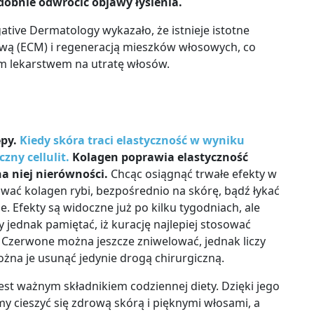
obnie odwrócić objawy łysienia.
ative Dermatology wykazało, że istnieje istotne
ą (ECM) i regeneracją mieszków włosowych, co
m lekarstwem na utratę włosów
.
ępy.
Kiedy skóra traci elastyczność w wyniku
zny cellulit.
Kolagen poprawia elastyczność
a niej nierówności.
Chcąc osiągnąć trwałe efekty w
ować kolagen rybi, bezpośrednio na skórę, bądź łykać
e. Efekty są widoczne już po kilku tygodniach, ale
y jednak pamiętać, iż kurację najlepiej stosować
ą. Czerwone można jeszcze zniwelować, jednak liczy
można je usunąć jedynie drogą chirurgiczną.
est ważnym składnikiem codziennej diety. Dzięki jego
 cieszyć się zdrową skórą i pięknymi włosami, a