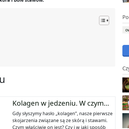
kóra i bóle stawów.
Po
o
Cz
nu
Kolagen w jedzeniu. W czym…
Gdy słyszymy hasło „kolagen”, nasze pierwsze
skojarzenia związane są ze skórą i stawami.
Czym właściwie on jest? Czy i w jaki sposób