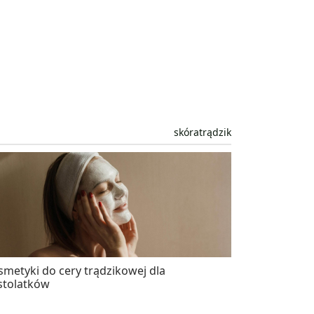
skóra
trądzik
smetyki do cery trądzikowej dla
stolatków