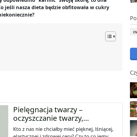
y odpowiednio “karmić” swoją skórę, to ona
o jeśli nasza dieta będzie obfitowała w cukry
 niekoniecznie?
Po
o
Cz
Pielęgnacja twarzy –
oczyszczanie twarzy,…
Kto z nas nie chciałby mieć pięknej, lśniącej,
elastycznej i zdrowej cery? Czy to co jemy