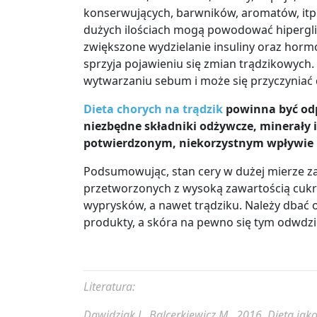
konserwujących, barwników, aromatów, itp
dużych ilościach mogą powodować hiperglik
zwiększone wydzielanie insuliny oraz hormo
sprzyja pojawieniu się zmian trądzikowych
wytwarzaniu sebum i może się przyczyniać 
Dieta chorych na trądzik
powinna być odp
niezbędne składniki odżywcze, minerały 
potwierdzonym, niekorzystnym wpływie n
Podsumowując, stan cery w dużej mierze za
przetworzonych z wysoką zawartością cuk
wyprysków, a nawet trądziku. Należy dbać
produkty, a skóra na pewno się tym odwdzi
Literatura:
Dawidziak J., Balcerkiewicz M., 2016.
Dieta jako