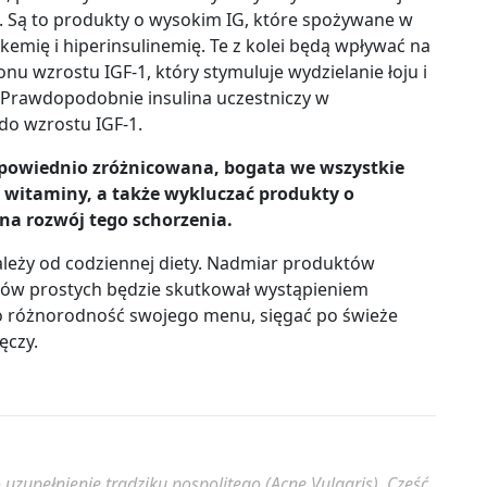
. Są to produkty o wysokim IG, które spożywane w
emię i hiperinsulinemię. Te z kolei będą wpływać na
nu wzrostu IGF-1, który stymuluje wydzielanie łoju i
. Prawdopodobnie insulina uczestniczy w
do wzrostu IGF-1.
owiednio zróżnicowana, bogata we wszystkie
i witaminy, a także wykluczać produkty o
a rozwój tego schorzenia.
leży od codziennej diety. Nadmiar produktów
rów prostych będzie skutkował wystąpieniem
 o różnorodność swojego menu, sięgać po świeże
ęczy.
 uzupełnienie trądziku pospolitego (Acne Vulgaris). Część