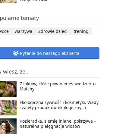
pularne tematy
woce
warzywa
Zdrowie dzieci
trening
Pytanie do naszego eksperta
y wiesz, że..
7 faktów, które powinieneś wiedzieć o
Matchy
Ekologiczna żywność i kosmetyki. Wady
i zalety produktów ekologicznych
Kozieradka, siemię lniane, pokrzywa –
naturalna pielęgnacja włosów