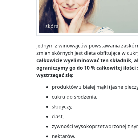
skóra
Jednym z winowajców powstawania zaskórni
zmian skórnych jest dieta obfitująca w cukr
całkowicie wyeliminować ten składnik, a
ograniczymy go do 10 % całkowitej ilośc
wystrzegać się:
produktów z białej mąki (jasne piecz
cukru do słodzenia,
słodyczy,
ciast,
żywności wysokoprzetworzonej z sy
nektarów,