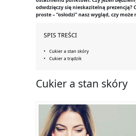
ostatniemu punktowi. Czy jeżeli będziem
odwdzięczy się nieskazitelną prezencją? C
proste – “osłodzi” nasz wygląd, czy może
SPIS TREŚCI
Cukier a stan skóry
Cukier a trądzik
Cukier a stan skóry