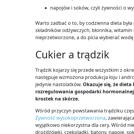
napojów i soków, czyli żywności o wy
Warto zadbać o to, by codzienna dieta była
składników odżywczych, błonnika, witamin 
nieprzetworzone, a do picia wybierać wodę 
Cukier a trądzik
Trądzik kojarzy się przede wszystkim z okr
następuje wzmożona produkcja łoju i andr
jedynie nastolatków.
Okazuje się, że diet
rozregulowania gospodarki hormonalnej, 
krostek na skórze.
Wśród przyczyn powstawania trądziku często
Żywność wysokoprzetworzona
, zawierając
wyjątkowo niekorzystna dla cery. Wśród niej
drożdżówki, czekoladki, batony, napoje, so