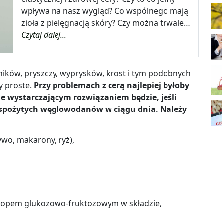
wpływa na nasz wygląd? Co wspólnego mają
zioła z pielęgnacją skóry? Czy można trwale…
Czytaj dalej...
ków, pryszczy, wyprysków, krost i tym podobnych
y proste.
Przy problemach z cerą najlepiej byłoby
le wystarczającym rozwiązaniem będzie, jeśli
i spożytych węglowodanów w ciągu dnia. Należy
ywo, makarony, ryż),
ropem glukozowo-fruktozowym w składzie,