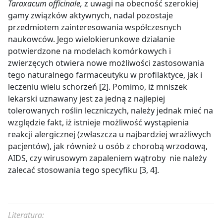
Taraxacum officinale,
z uwagi na obecność szerokiej
na papierze w celu usunięcia wszystkich możliwych
gamy związków aktywnych,
nadal pozostaje
owadów. Następnie przełożyć je do naczynia i zalać
przedmiotem zainteresowania współczesnych
wodą, dodać sok z jednej cytryny i gotować na
wolnym ogniu przez okres 15 minut. Tak
naukowców. Jego wielokierunkowe działanie
przygotowaną miksturę odstawić na noc.
potwierdzone na modelach komórkowych i
Następnego dnia odcisnąć sok przez gazę, dodać
zwierzęcych otwiera nowe możliwości zastosowania
cukier, po czym gotować około 60 minut. Napełniać
tego naturalnego farmaceutyku w profilaktyce, jak i
gorącym syropem wyparzone uprzednio słoiki.
leczeniu wielu schorzeń [2]. Pomimo, iż mniszek
Naczynia dokładnie zakręcić i odstawić do
lekarski uznawany jest za jedną z najlepiej
ostudzenia.
tolerowanych roślin leczniczych, należy jednak mieć na
względzie fakt, iż istnieje możliwość wystąpienia
reakcji alergicznej (zwłaszcza u najbardziej wrażliwych
pacjentów), jak również u osób z chorobą wrzodową,
AIDS, czy wirusowym zapaleniem wątroby nie należy
zalecać stosowania tego specyfiku [3, 4].
Literatura: