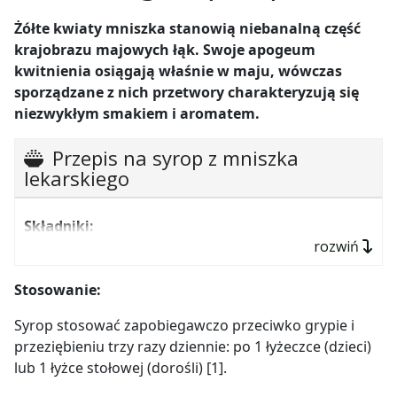
Żółte kwiaty mniszka stanowią niebanalną część
krajobrazu majowych łąk. Swoje apogeum
kwitnienia osiągają właśnie w maju, wówczas
sporządzane z nich przetwory charakteryzują się
niezwykłym smakiem i aromatem.
Przepis na syrop z mniszka
lekarskiego
Składniki:
rozwiń
350–400 sztuk kwiatów mniszka
1 litr wody
Stosowanie:
sok z cytryny
Syrop stosować zapobiegawczo przeciwko grypie i
0,75–1 kg cukru
przeziębieniu trzy razy dziennie: po 1 łyżeczce (dzieci)
lub 1 łyżce stołowej (dorośli) [1].
Przygotowane:
kwiaty mniszka przebrać, rozłożyć