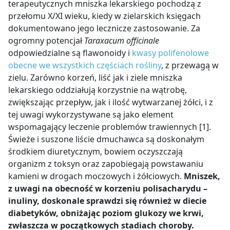
terapeutycznych mniszka lekarskiego pochodzą z
przełomu X/XI wieku, kiedy w zielarskich księgach
dokumentowano jego lecznicze zastosowanie. Za
ogromny potencjał
Taraxacum officinale
odpowiedzialne są flawonoidy i
kwasy polifenolowe
obecne we wszystkich częściach rośliny
, z przewagą w
zielu. Zarówno korzeń, liść jak i ziele mniszka
lekarskiego oddziałują korzystnie na wątrobę,
zwiększając przepływ, jak i ilość wytwarzanej żółci, i z
tej uwagi wykorzystywane są jako element
wspomagający leczenie problemów trawiennych [1].
Świeże i suszone liście dmuchawca są doskonałym
środkiem diuretycznym, bowiem oczyszczają
organizm z toksyn oraz zapobiegają powstawaniu
kamieni w drogach moczowych i żółciowych.
Mniszek,
z uwagi na obecność w korzeniu polisacharydu
–
inuliny
, doskonale sprawdzi się również w diecie
diabetyków, obniżając poziom glukozy we krwi,
zwłaszcza w początkowych stadiach choroby.