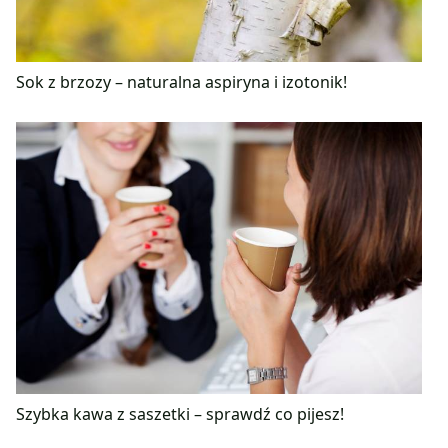
Sok z brzozy – naturalna aspiryna i izotonik!
Szybka kawa z saszetki – sprawdź co pijesz!