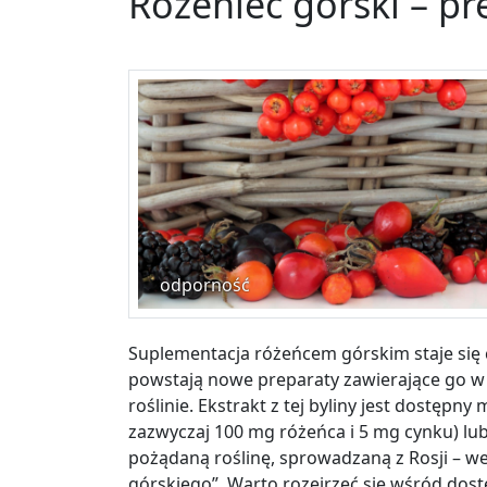
Różeniec górski – pr
odporność
Suplementacja różeńcem górskim staje się 
powstają nowe preparaty zawierające go w 
roślinie. Ekstrakt z tej byliny jest dostępny 
zazwyczaj 100 mg różeńca i 5 mg cynku) lub
pożądaną roślinę, sprowadzaną z Rosji – w
górskiego”. Warto rozejrzeć się wśród dos