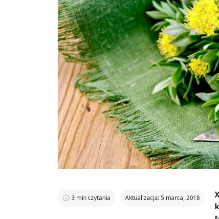
X
🕣
3
min czytania
Aktualizacja: 5 marca, 2018
k
t