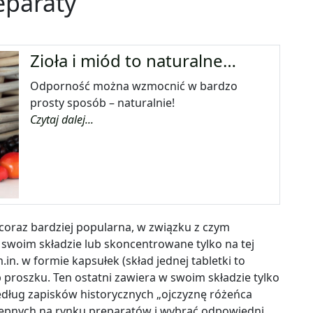
eparaty
Zioła i miód to naturalne…
Odporność można wzmocnić w bardzo
prosty sposób – naturalnie!
Czytaj dalej...
coraz bardziej popularna, w związku z czym
swoim składzie lub skoncentrowane tylko na tej
m.in. w formie kapsułek (skład jednej tabletki to
 proszku. Ten ostatni zawiera w swoim składzie tylko
edług zapisków historycznych „ojczyznę różeńca
tępnych na rynku preparatów i wybrać odpowiedni