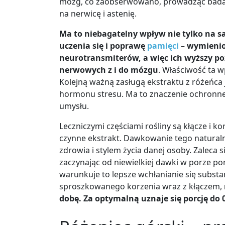
mózg, co zaobserwowano, prowadząc badani
na nerwicę i astenię.
Ma to niebagatelny wp
ł
yw nie tylko na s
uczenia si
ę
i popraw
ę
pami
ę
ci
–
wymienio
neurotransmiter
ó
w, a wi
ę
c ich wy
ż
szy p
nerwowych z i do m
ó
zgu
. Właściwość ta 
Kolejną ważną zasługą ekstraktu z różeńca 
hormonu stresu. Ma to znaczenie ochronne
umysłu.
Leczniczymi częściami rośliny są kłącze i k
czynne ekstrakt. Dawkowanie tego naturaln
zdrowia i stylem życia danej osoby. Zaleca 
zaczynając od niewielkiej dawki w porze po
warunkuje to lepsze wchłanianie się substa
sproszkowanego korzenia wraz z kłączem,
dob
ę
. Za optymaln
ą
uznaje si
ę
porcj
ę
do 0