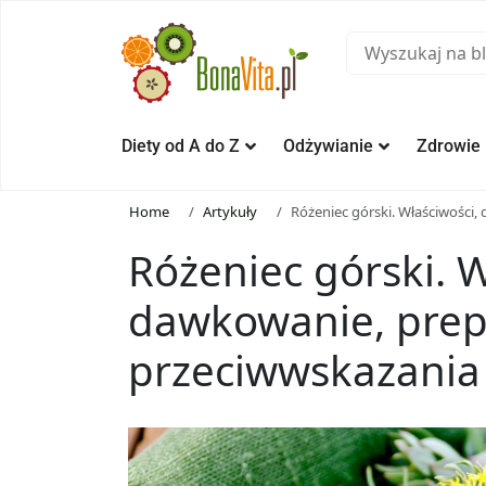
Diety od A do Z
Odżywianie
Zdrowie
Home
Artykuły
Różeniec górski. Właściwości,
Różeniec górski. W
dawkowanie, prepa
przeciwwskazania