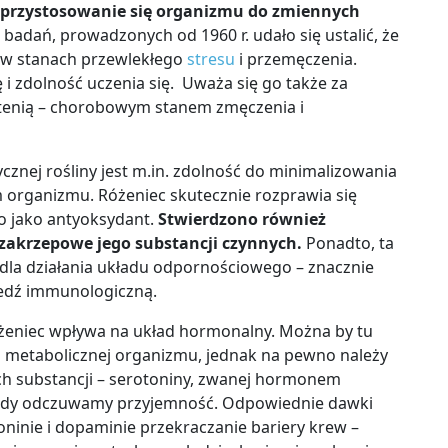
 przystosowanie si
ę
organizmu do zmiennych
badań, prowadzonych od 1960 r. udało się ustalić, że
e w stanach przewlekłego
stresu
i przemęczenia.
i zdolność uczenia się. Uważa się go także za
stenią – chorobowym stanem zmęczenia i
ycznej rośliny jest m.in. zdolność do minimalizowania
organizmu. Różeniec skutecznie rozprawia się
go jako antyoksydant.
Stwierdzono również
zakrzepowe jego substancji czynnych.
Ponadto, ta
 dla działania układu odpornościowego – znacznie
iedź immunologiczną.
óżeniec wpływa na układ hormonalny. Można by tu
i metabolicznej organizmu, jednak na pewno należy
h substancji – serotoniny, zwanej hormonem
 kiedy odczuwamy przyjemność. Odpowiednie dawki
oninie i dopaminie przekraczanie bariery krew –