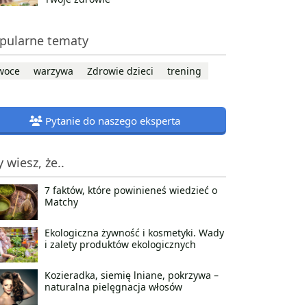
pularne tematy
woce
warzywa
Zdrowie dzieci
trening
Pytanie do naszego eksperta
y wiesz, że..
7 faktów, które powinieneś wiedzieć o
Matchy
Ekologiczna żywność i kosmetyki. Wady
i zalety produktów ekologicznych
Kozieradka, siemię lniane, pokrzywa –
naturalna pielęgnacja włosów