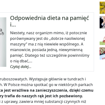
Odpowiednia dieta na pamięć
i…
Niestety, nasz organizm mimo, iż potocznie
porównywany jest do „dobrze naoliwionej
maszyny” ma z nią niewiele wspólnego. A
mianowicie, posiada jedną, niewymienną
pamięć. Dlatego też szczególnie powinniśmy
o nią dbać,…
Czytaj dalej...
y gruboszowatych. Występuje głównie w tundrach i
ch. W Polsce można spotkać go w niektórych parkach
ta jest wra
ż
liwa na zanieczyszczenia, dzi
ę
ki czemu
ry trafia do naszych r
ą
k jest ich pozbawiony.
 z uprawy, zawiera mniej substancji czynnych niż