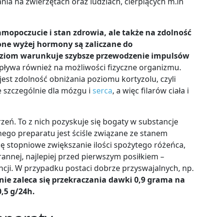
a na zwierzętach oraz ludziach, cierpiących m.in
amopoczucie i stan zdrowia, ale tak
ż
e na zdolno
ść
ne wy
ż
ej hormony s
ą
zaliczane do
oziom warunkuje szybsze przewodzenie impuls
ó
w
wpływa również na możliwości fizyczne organizmu.
jest zdolność obniżania poziomu kortyzolu, czyli
 szczególnie dla mózgu i
serca
, a więc filarów ciała i
orzeń. To z nich pozyskuje się bogaty w substancje
ego preparatu jest ściśle związane ze stanem
się stopniowe zwiększanie ilości spożytego różeńca,
rannej, najlepiej przed pierwszym posiłkiem –
ncji. W przypadku postaci dobrze przyswajalnych, np.
nie zaleca si
ę
przekraczania dawki 0,9 grama na
,5 g/24h.