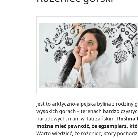
koncentracja i pamięć
Jest to arktyczno-alpejska bylina z rodzin
wysokich górach – terenach bardzo czysty
narodowych, m.in. w Tatrzańskim.
Ro
ś
lina 
mo
ż
na mie
ć
pewno
ść
,
ż
e egzemplarz, kt
ó
Warto wiedzieć, że różeniec, który pochodzi