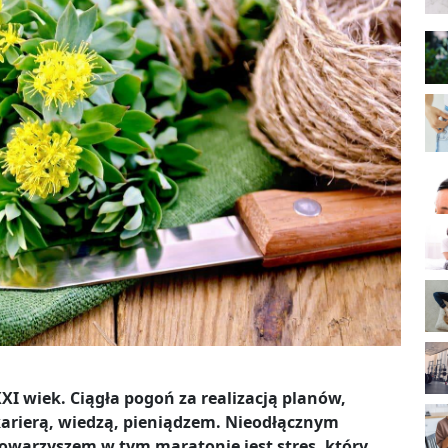
XI wiek. Ciągła pogoń za realizacją planów,
arierą, wiedzą, pieniądzem. Nieodłącznym
owarzyszem w tym maratonie jest stres, który