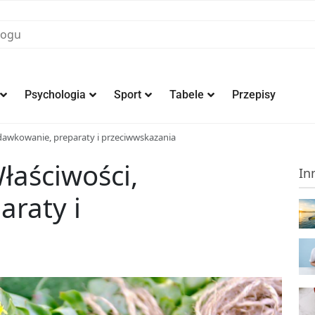
Psychologia
Sport
Tabele
Przepisy
 dawkowanie, preparaty i przeciwwskazania
łaściwości,
In
raty i