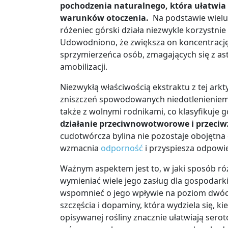
pochodzenia naturalnego, kt
ó
ra u
ł
atwia
warunk
ó
w otoczenia.
Na podstawie wielu 
różeniec górski działa niezwykle korzystni
Udowodniono, że zwiększa on koncentrację 
sprzymierzeńca osób, zmagających się z a
amobilizacji.
Niezwykłą właściwością ekstraktu z tej arkt
zniszczeń spowodowanych niedotlenieniem 
także z wolnymi rodnikami, co klasyfikuje 
działanie przeciwnowotworowe i przeciw
cudotwórcza bylina nie pozostaje obojętna
wzmacnia
odporność
i przyspiesza odpow
Ważnym aspektem jest to, w jaki sposób r
wymieniać wiele jego zasług dla gospodark
wspomnieć o jego wpływie na poziom dwóc
szczęścia i dopaminy, która wydziela się,
opisywanej rośliny znacznie ułatwiają serot