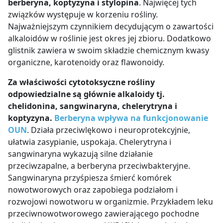
berberyna, koptyzyna i stylopina
. Najwięcej tych
związków występuje w korzeniu rośliny.
Najważniejszym czynnikiem decydującym o zawartości
alkaloidów w roślinie jest okres jej zbioru. Dodatkowo
glistnik zawiera w swoim składzie chemicznym kwasy
organiczne, karotenoidy oraz flawonoidy.
Za właściwości cytotoksyczne rośliny
odpowiedzialne są głównie alkaloidy tj.
chelidonina, sangwinaryna, chelerytryna i
koptyzyna.
Berberyna wpływa na funkcjonowanie
OUN
. Działa przeciwlękowo i neuroprotekcyjnie,
ułatwia zasypianie, uspokaja. Chelerytryna i
sangwinaryna wykazują silne działanie
przeciwzapalne, a berberyna przeciwbakteryjne.
Sangwinaryna przyśpiesza śmierć komórek
nowotworowych oraz zapobiega podziałom i
rozwojowi nowotworu w organizmie. Przykładem leku
przeciwnowotworowego zawierającego pochodne