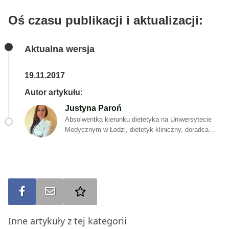
Oś czasu publikacji i aktualizacji:
Aktualna wersja
19.11.2017
Autor artykułu:
Justyna Paroń
Absolwentka kierunku dietetyka na Uniwersytecie
Medycznym w Łodzi, dietetyk kliniczny, doradca
żywieniowy. Pasjonatka zdrowego stylu życia.
Specjalizuje się w leczeniu żywieniowym chorób
dietozależnych i autoimmunologicznych. Pod swoją
opieką ma wielu pacjentów z zaburzeniami
metabolicznymi oraz chorobami z autoagresji.
Stawia na kompleksową opiekę, która obejmuje
Udostępnij na FB
Wyślij na e-mail
Dodaj do ulubionych
zarówno edukacje żywieniową, zmianę stylu życia
oraz wsparcie psychologiczne w trakcie zmian oraz
Inne artykuły z tej kategorii
po kuracji. Doświadczenie zawodowe zdobyła w