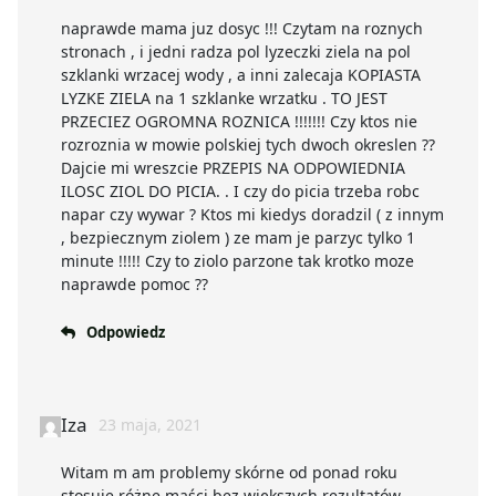
naprawde mama juz dosyc !!! Czytam na roznych
stronach , i jedni radza pol lyzeczki ziela na pol
szklanki wrzacej wody , a inni zalecaja KOPIASTA
LYZKE ZIELA na 1 szklanke wrzatku . TO JEST
PRZECIEZ OGROMNA ROZNICA !!!!!!! Czy ktos nie
rozroznia w mowie polskiej tych dwoch okreslen ??
Dajcie mi wreszcie PRZEPIS NA ODPOWIEDNIA
ILOSC ZIOL DO PICIA. . I czy do picia trzeba robc
napar czy wywar ? Ktos mi kiedys doradzil ( z innym
, bezpiecznym ziolem ) ze mam je parzyc tylko 1
minute !!!!! Czy to ziolo parzone tak krotko moze
naprawde pomoc ??
Odpowiedz
Iza
23 maja, 2021
Witam m am problemy skórne od ponad roku
stosuje różne maści bez większych rezultatów.