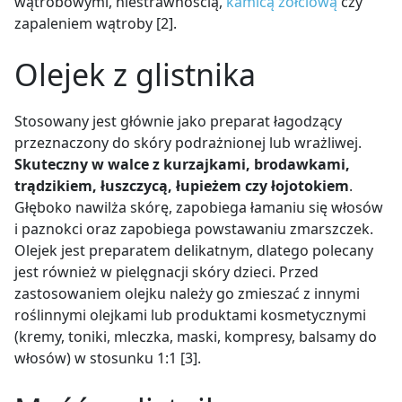
wątrobowymi, niestrawnością,
kamicą żółciową
czy
zapaleniem wątroby [2].
Olejek z glistnika
Stosowany jest głównie jako preparat łagodzący
przeznaczony do skóry podrażnionej lub wrażliwej.
Skuteczny w walce z kurzajkami, brodawkami,
trądzikiem, łuszczycą, łupieżem czy łojotokiem
.
Głęboko nawilża skórę, zapobiega łamaniu się włosów
i paznokci oraz zapobiega powstawaniu zmarszczek.
Olejek jest preparatem delikatnym, dlatego polecany
jest również w pielęgnacji skóry dzieci. Przed
zastosowaniem olejku należy go zmieszać z innymi
roślinnymi olejkami lub produktami kosmetycznymi
(kremy, toniki, mleczka, maski, kompresy, balsamy do
włosów) w stosunku 1:1 [3].