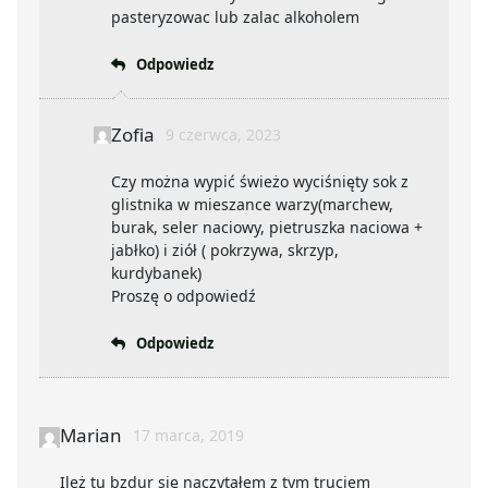
pasteryzowac lub zalac alkoholem
Odpowiedz
Zofia
9 czerwca, 2023
Czy można wypić świeżo wyciśnięty sok z
glistnika w mieszance warzy(marchew,
burak, seler naciowy, pietruszka naciowa +
jabłko) i ziół ( pokrzywa, skrzyp,
kurdybanek)
Proszę o odpowiedź
Odpowiedz
Marian
17 marca, 2019
Ileż tu bzdur się naczytałem z tym truciem