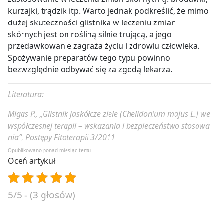
kurzajki, trądzik itp. Warto jednak podkreślić, że mimo
dużej skuteczności glistnika w leczeniu zmian
skórnych jest on rośliną silnie trującą, a jego
przedawkowanie zagraża życiu i zdrowiu człowieka.
Spożywanie preparatów tego typu powinno
bezwzględnie odbywać się za zgodą lekarza.
Literatura:
Migas P., „Glistnik jaskółcze ziele (Chelidonium majus L.) we
współczesnej terapii – wskazania i bezpieczeństwo stosowa
nia”, Postępy Fitoterapii 3/2011
Opublikowano ponad miesiąc temu
Oceń artykuł
5/5 - (3 głosów)