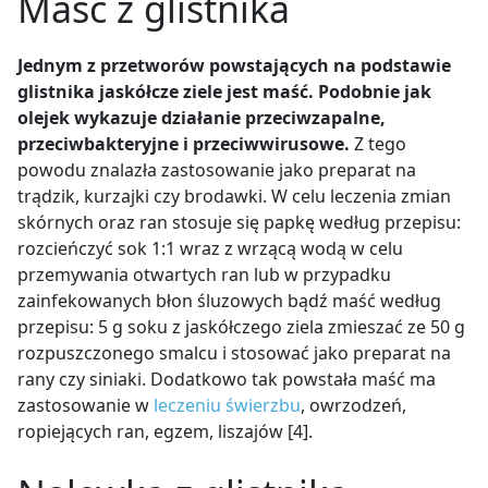
Maść z glistnika
Jednym z przetworów powstających na podstawie
glistnika jaskółcze ziele jest maść. Podobnie jak
olejek wykazuje działanie przeciwzapalne,
przeciwbakteryjne i przeciwwirusowe.
Z tego
powodu znalazła zastosowanie jako preparat na
trądzik, kurzajki czy brodawki. W celu leczenia zmian
skórnych oraz ran stosuje się papkę według przepisu:
rozcieńczyć sok 1:1 wraz z wrzącą wodą w celu
przemywania otwartych ran lub w przypadku
zainfekowanych błon śluzowych bądź maść według
przepisu: 5 g soku z jaskółczego ziela zmieszać ze 50 g
rozpuszczonego smalcu i stosować jako preparat na
rany czy siniaki. Dodatkowo tak powstała maść ma
zastosowanie w
leczeniu świerzbu
, owrzodzeń,
ropiejących ran, egzem, liszajów [4].