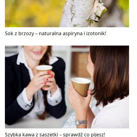
Sok z brzozy – naturalna aspiryna i izotonik!
Szybka kawa z saszetki – sprawdź co pijesz!