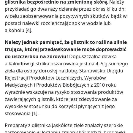
glistnika bezpośrednio na zmienioną skórę
. Należy
przykładać go dwa razy dziennie przez okres kilku dni
w celu zaobserwowania pozytywnych skutków bądź w
postaci nalewki rozcieńczając sok w wodzie lub
alkoholu [4].
Należy jednak pamiętać, że glistnik to roślina silnie
trująca, której przedawkowanie może doprowadzić
do uszczerbku na zdrowiu!
Dopuszczalna dawka
alkaloidów glistnika oszacowana jest na 4–5 g suchego
ziela dla osoby dorosłej na dobę. Stanowisko Urzędu
Rejestracji Produktów Leczniczych, Wyrobów
Medycznych i Produktów Biobójczych z 2010 roku
wyraźnie wskazuje na ryzyko stosowania produktów
zawierających glistnik, które jest zdecydowanie za
wysokie w stosunku do korzyści płynących z jego
stosowania [1].
Preparaty z glistnika jaskółcze ziele znalazły szerokie
zastosowanie w leczeniu zmian skórnych tj. brodawki,