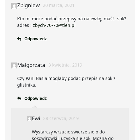
Zbigniew
20 marca, 2021
Kto mi może podać przepisy na nalewkę, maść, sok?
adres :
zbych-70-70@tlen.pl
Odpowiedz
Małgorzata
3 kwietnia, 2019
Czy Pani Basia mogłaby podać przepis na sok z
glistnika.
Odpowiedz
Ewi
28 czerwca, 2019
Wystarczy wrzucic swierze ziolo do
sokowirowki i uzyska sie sok. Mozna go