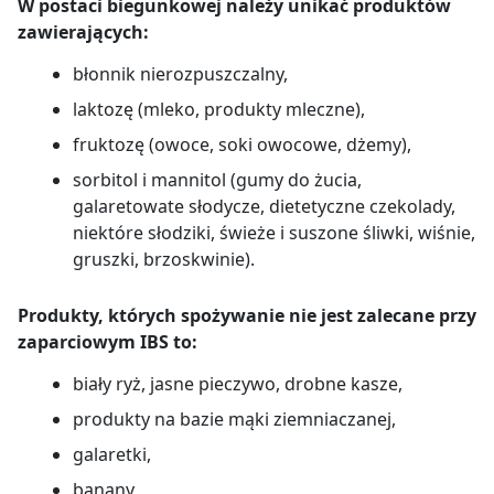
W postaci biegunkowej należy unikać produktów
zawierających:
błonnik nierozpuszczalny,
laktozę (mleko, produkty mleczne),
fruktozę (owoce, soki owocowe, dżemy),
sorbitol i mannitol (gumy do żucia,
galaretowate słodycze, dietetyczne czekolady,
niektóre słodziki, świeże i suszone śliwki, wiśnie,
gruszki, brzoskwinie).
Produkty, których spożywanie nie jest zalecane przy
zaparciowym IBS to:
biały ryż, jasne pieczywo, drobne kasze,
produkty na bazie mąki ziemniaczanej,
galaretki,
banany,