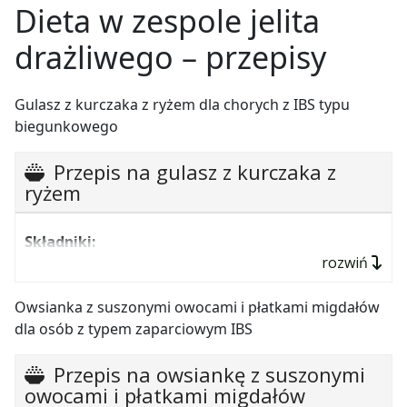
Dieta w zespole jelita
drażliwego
–
przepisy
Gulasz z kurczaka z ryżem dla chorych z IBS typu
biegunkowego
Przepis na gulasz z kurczaka z
ryżem
Składniki:
rozwiń
50
g ryżu białego,
150 g piersi z kurczaka pokrojonej w kostkę,
Owsianka z suszonymi owocami i płatkami migdałów
dla osób z typem zaparciowym IBS
1 marchewka,
½ korzenia pietruszki,
Przepis na owsiankę z suszonymi
mały kawałek selera,
owocami i płatkami migdałów