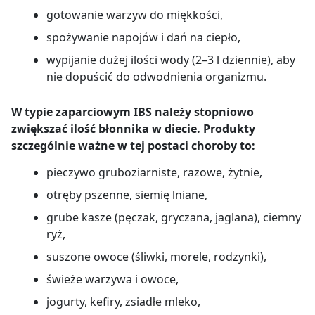
gotowanie warzyw do miękkości,
spożywanie napojów i dań na ciepło,
wypijanie dużej ilości wody (2
–
3 l dziennie), aby
nie dopuścić do odwodnienia organizmu.
W typie zaparciowym IBS należy stopniowo
zwiększać ilość błonnika w diecie. Produkty
szczególnie ważne w tej postaci choroby to:
pieczywo gruboziarniste, razowe, żytnie,
otręby pszenne, siemię lniane,
grube kasze (pęczak, gryczana, jaglana), ciemny
ryż,
suszone owoce (śliwki, morele, rodzynki),
świeże warzywa i owoce,
jogurty, kefiry, zsiadłe mleko,