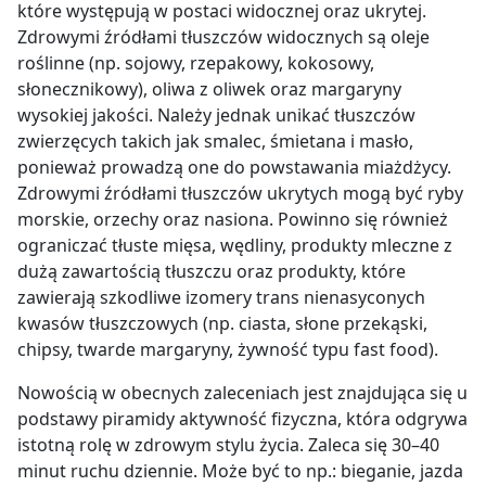
które występują w postaci widocznej oraz ukrytej.
Zdrowymi źródłami tłuszczów widocznych są oleje
roślinne (np. sojowy, rzepakowy, kokosowy,
słonecznikowy), oliwa z oliwek oraz margaryny
wysokiej jakości. Należy jednak unikać tłuszczów
zwierzęcych takich jak smalec, śmietana i masło,
ponieważ prowadzą one do powstawania miażdżycy.
Zdrowymi źródłami tłuszczów ukrytych mogą być ryby
morskie, orzechy oraz nasiona. Powinno się również
ograniczać tłuste mięsa, wędliny, produkty mleczne z
dużą zawartością tłuszczu oraz produkty, które
zawierają szkodliwe izomery trans nienasyconych
kwasów tłuszczowych (np. ciasta, słone przekąski,
chipsy, twarde margaryny, żywność typu fast food).
Nowością w obecnych zaleceniach jest znajdująca się u
podstawy piramidy aktywność fizyczna, która odgrywa
istotną rolę w zdrowym stylu życia. Zaleca się 30–40
minut ruchu dziennie. Może być to np.: bieganie, jazda