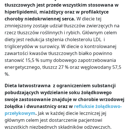
tłuszczowych jest przede wszystkim stosowana w
hiperlipidemii, miażdżycy oraz w profilaktyce
choroby niedokrwiennej serca.
W diecie tej
zmniejszony zostaje udział tłuszczów zwierzęcych na
rzecz tłuszczów roślinnych i rybich. Głównym celem
diety jest redukcja stężenia cholesterolu LDL i
triglicerydów w surowicy. W diecie o kontrolowanej
zawartości kwasów tłuszczowych białko powinno
stanowić 15,5 % sumy dobowego zapotrzebowania
energetycznego, tłuszcz 27 % oraz węglowodany 57,5
%.
Dieta łatwostrawna z ograniczeniem substancji
pobudzających wydzielanie soku żołądkowego
swoje zastosowanie znajduje w chorobie wrzodowej
żołądka i dwunastnicy oraz w
refluksie żołądkowo-
przełykowym
.
Jak w każdej diecie leczniczej jej
głównym celem jest dostarczenie pacjentowi
wszystkich niezbędnych składników odżywczych.