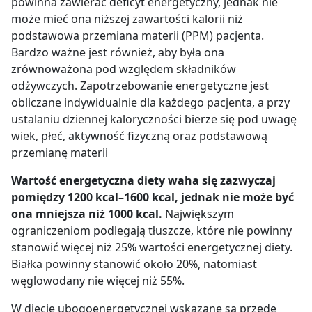
powinna zawierać deficyt energetyczny, jednak nie
może mieć ona niższej zawartości kalorii niż
podstawowa przemiana materii (PPM) pacjenta.
Bardzo ważne jest również, aby była ona
zrównoważona pod względem składników
odżywczych. Zapotrzebowanie energetyczne jest
obliczane indywidualnie dla każdego pacjenta, a przy
ustalaniu dziennej kaloryczności bierze się pod uwagę
wiek, płeć, aktywność fizyczną oraz podstawową
przemianę materii
Wartość energetyczna diety waha się zazwyczaj
pomiędzy 1200 kcal–1600 kcal, jednak nie może być
ona mniejsza niż 1000 kcal.
Największym
ograniczeniom podlegają tłuszcze, które nie powinny
stanowić więcej niż 25% wartości energetycznej diety.
Białka powinny stanowić około 20%, natomiast
węglowodany nie więcej niż 55%.
W diecie ubogoenergetycznej wskazane są przede