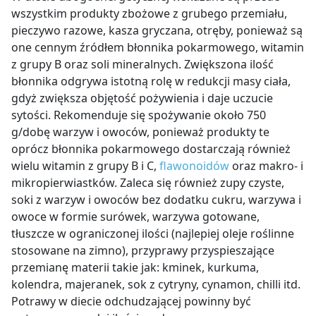
wszystkim produkty zbożowe z grubego przemiału,
pieczywo razowe, kasza gryczana, otręby, ponieważ są
one cennym źródłem błonnika pokarmowego, witamin
z grupy B oraz soli mineralnych. Zwiększona ilość
błonnika odgrywa istotną rolę w redukcji masy ciała,
gdyż zwiększa objętość pożywienia i daje uczucie
sytości. Rekomenduje się spożywanie około 750
g/dobę warzyw i owoców, ponieważ produkty te
oprócz błonnika pokarmowego dostarczają również
wielu witamin z grupy B i C,
flawonoidów
oraz makro- i
mikropierwiastków. Zaleca się również zupy czyste,
soki z warzyw i owoców bez dodatku cukru, warzywa i
owoce w formie surówek, warzywa gotowane,
tłuszcze w ograniczonej ilości (najlepiej oleje roślinne
stosowane na zimno), przyprawy przyspieszające
przemianę materii takie jak: kminek, kurkuma,
kolendra, majeranek, sok z cytryny, cynamon, chilli itd.
Potrawy w diecie odchudzającej powinny być