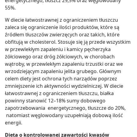
energetycznego, tłuszcz 29,5% oraz węglowodany
55%.
W diecie łatwostrawnej z ograniczeniem tłuszczu
zaleca się ograniczenie ilości produktów, które są
źródłem tłuszczów zwierzęcych oraz takich, które
obfitują w cholesterol. Stosuje się ją przede wszystkim
w przewlekłym zapaleniu i kamicy pęcherzyka
żółciowego oraz dróg żółciowych, w chorobach
wątroby, w przewlekłym zapaleniu trzustki oraz we
wrzodziejącym zapaleniu jelita grubego. Głównym
celem diety jest ochrona tych narządów poprzez
zmniejszenie ich aktywności wydzielniczej. W diecie
łatwostrawnej z ograniczeniem tłuszczu, białka
powinny stanowić 12–18% sumy dobowego
zapotrzebowania energetycznego, tłuszcze do 20%,
natomiast węglowodany uzupełniają dobową ilość
energii.
Dieta o kontrolowanej zawartości kwasów