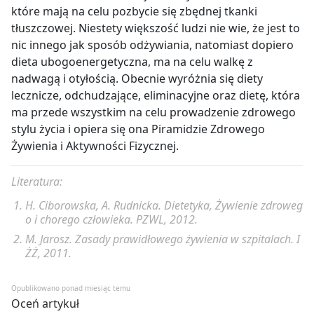
które mają na celu pozbycie się zbędnej tkanki
tłuszczowej. Niestety większość ludzi nie wie, że jest to
nic innego jak sposób odżywiania, natomiast dopiero
dieta ubogoenergetyczna, ma na celu walkę z
nadwagą i otyłością. Obecnie wyróżnia się diety
lecznicze, odchudzające, eliminacyjne oraz dietę, która
ma przede wszystkim na celu prowadzenie zdrowego
stylu życia i opiera się ona Piramidzie Zdrowego
Żywienia i Aktywności Fizycznej.
Literatura:
H. Ciborowska, A. Rudnicka. Dietetyka, Żywienie zdroweg
o i chorego człowieka. PZWL, 2012.
M. Jarosz. Zasady prawidłowego żywienia w szpitalach. I
ŻŻ, 2011.
Opublikowano ponad miesiąc temu
Oceń artykuł