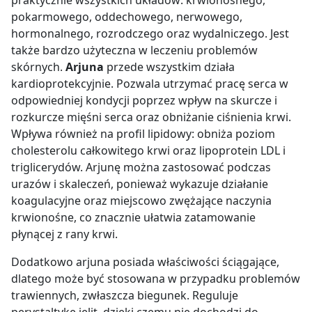
pokarmowego, oddechowego, nerwowego,
hormonalnego, rozrodczego oraz wydalniczego. Jest
także bardzo użyteczna w leczeniu problemów
skórnych.
Arjuna
przede wszystkim działa
kardioprotekcyjnie. Pozwala utrzymać pracę serca w
odpowiedniej kondycji poprzez wpływ na skurcze i
rozkurcze mięśni serca oraz obniżanie ciśnienia krwi
.
Wpływa również na profil lipidowy: obniża poziom
cholesterolu całkowitego krwi oraz lipoprotein LDL i
triglicerydów.
Arjunę można zastosować podczas
urazów i skaleczeń, ponieważ wykazuje działanie
koagulacyjne oraz miejscowo zwężające naczynia
krwionośne, co znacznie ułatwia zatamowanie
płynącej z rany krwi.
Dodatkowo arjuna posiada właściwości ściągające,
dlatego może być stosowana w przypadku problemów
trawiennych, zwłaszcza biegunek.
Reguluje
perystaltykę jelit, dzięki czemu nie dochodzi do