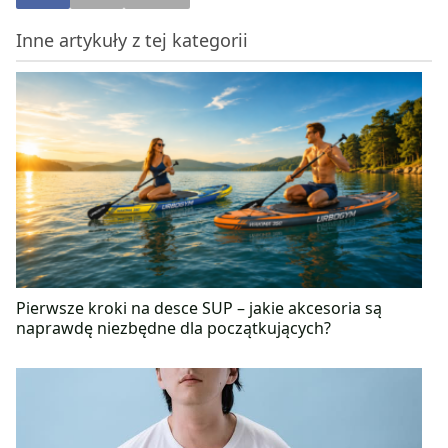
portalu bonavita.pl. Prowadzi także stronę na
facebooku „Zdrowe podejście do diety – Martyna
Inne artykuły z tej kategorii
Jaros”, na którą serdecznie zapraszamy! Wierzy, że
kluczem do zachowania zdrowia oraz dobrego
samopoczucia jest pełnowartościowa i różnorodna
dieta, która smakuje, a także ulubiona aktywność
fizyczna kilka razy w tygodniu.
Pierwsze kroki na desce SUP – jakie akcesoria są
naprawdę niezbędne dla początkujących?