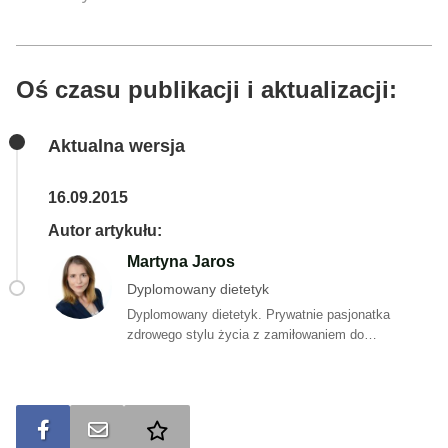
Oś czasu publikacji i aktualizacji:
Aktualna wersja
16.09.2015
Autor artykułu:
Martyna Jaros
Dyplomowany dietetyk
Dyplomowany dietetyk. Prywatnie pasjonatka
zdrowego stylu życia z zamiłowaniem do
poznawania składu i sposobu produkcji żywności, a
także jej wpływu na organizm człowieka. W wolnych
chwilach tworzy proste, smaczne i zdrowe przepisy
na posiłki bogate w składniki odżywcze, których
Udostępnij na FB
Wyślij na e-mail
Dodaj do ulubionych
potrzebuje organizm. Jest autorką artykułów na