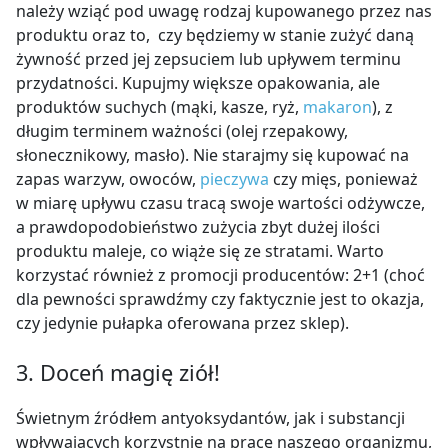
należy wziąć pod uwagę rodzaj kupowanego przez nas
produktu oraz to, czy będziemy w stanie zużyć daną
żywność przed jej zepsuciem lub upływem terminu
przydatności. Kupujmy większe opakowania, ale
produktów suchych (mąki, kasze, ryż,
makaron
), z
długim terminem ważności (olej rzepakowy,
słonecznikowy, masło). Nie starajmy się kupować na
zapas warzyw, owoców,
pieczywa
czy mięs, ponieważ
w miarę upływu czasu tracą swoje wartości odżywcze,
a prawdopodobieństwo zużycia zbyt dużej ilości
produktu maleje, co wiąże się ze stratami. Warto
korzystać również z promocji producentów: 2+1 (choć
dla pewności sprawdźmy czy faktycznie jest to okazja,
czy jedynie pułapka oferowana przez sklep).
3. Doceń magię ziół!
Świetnym źródłem antyoksydantów, jak i substancji
wpływających korzystnie na pracę naszego organizmu,