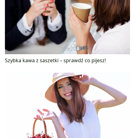
Szybka kawa z saszetki – sprawdź co pijesz!