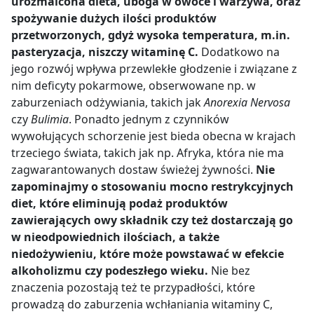
urozmaicona dieta, uboga w owoce i warzywa
, oraz
spożywanie dużych ilości produktów
przetworzonych, gdyż wysoka temperatura, m.in.
pasteryzacja, niszczy witaminę C.
Dodatkowo na
jego rozwój wpływa przewlekłe głodzenie i związane z
nim deficyty pokarmowe, obserwowane np. w
zaburzeniach odżywiania, takich jak
Anorexia Nervosa
czy
Bulimia
. Ponadto jednym z czynników
wywołujących schorzenie jest bieda obecna w krajach
trzeciego świata, takich jak np. Afryka, która nie ma
zagwarantowanych dostaw świeżej żywności.
Nie
zapominajmy o stosowaniu mocno restrykcyjnych
diet, które eliminują podaż produktów
zawierających owy składnik czy też dostarczają go
w nieodpowiednich ilościach, a także
niedożywieniu, które może powstawać w efekcie
alkoholizmu czy podeszłego wieku.
Nie bez
znaczenia pozostają też te przypadłości, które
prowadzą do zaburzenia wchłaniania witaminy C,