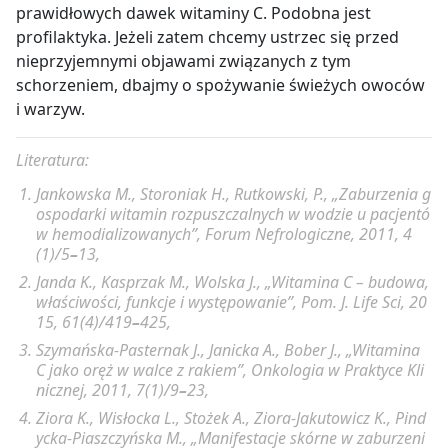
prawidłowych dawek witaminy C. Podobna jest
profilaktyka. Jeżeli zatem chcemy ustrzec się przed
nieprzyjemnymi objawami związanych z tym
schorzeniem, dbajmy o spożywanie świeżych owoców
i warzyw.
Literatura:
Jankowska M., Storoniak H., Rutkowski, P., „Zaburzenia g
ospodarki witamin rozpuszczalnych w wodzie u pacjentó
w hemodializowanych”, Forum Nefrologiczne, 2011, 4
(1)/5
–
13,
Janda K., Kasprzak M., Wolska J., „Witamina C – budowa,
właściwości, funkcje i występowanie”, Pom. J. Life Sci, 20
15, 61(4)/419
–
425,
Szymańska-Pasternak J., Janicka A., Bober J., „Witamina
C jako oręż w walce z rakiem”, Onkologia w Praktyce Kli
nicznej, 2011, 7(1)/9
–
23,
Ziora K., Wisłocka L., Stożek A., Ziora-Jakutowicz K., Pind
ycka-Piaszczyńska M., „Manifestacje skórne w zaburzeni