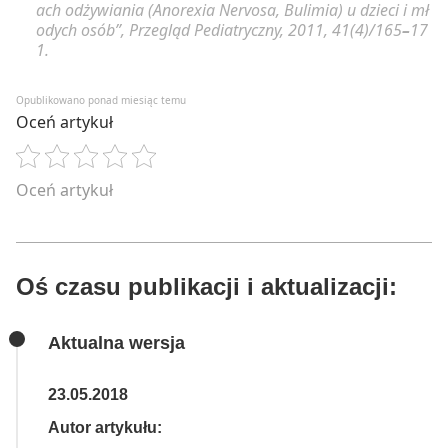
ach odżywiania (
Anorexia Nervosa, Bulimia
) u dzieci i mł
odych osób”, Przegląd Pediatryczny, 2011, 41(4)/165
–
17
1.
Opublikowano ponad miesiąc temu
Oceń artykuł
Oceń artykuł
Oś czasu publikacji i aktualizacji:
Aktualna wersja
23.05.2018
Autor artykułu: