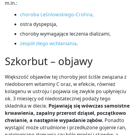
m.in.:
choroba Leśniowskiego-Crohna,
ostra dyspepsja,
choroby wymagające leczenia dializami,
zespół złego wchłaniania
.
Szkorbut – objawy
Większość objawów tej choroby jest ściśle związana z
niedoborem witaminy C oraz, w efekcie, również
kolagenu w ustroju i pojawia się zwykle po upłynięciu
ok. 3 miesięcy od niedostatecznej podaży tego
składnika w diecie.
Pojawiają się wówczas samoistne
krwawienia, zapalny przerost dziąseł, początkowo
chwianie, a następnie wypadanie zębów.
Ponadto
wystąpić może utrudnione i przedłużone gojenie ran,
patologiczne złamania czy bóle mięśni i stawów, a