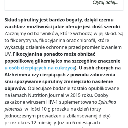
Czytaj dalej...
Skład spiruliny jest bardzo bogaty, dzięki czemu
wachlarz możliwości jakie oferuje jest dość szeroki
.
Zacznijmy od barwników, które wchodzą w jej skład. Są
to fikoerytryna, fikocyjanina oraz chlorofil, które
wykazują działanie ochronne przed promieniowaniem
UV.
Fikocyjanina ponadto może obniżać
poposiłkową glikemię (co ma szczególne znaczenie
u osób cierpiących na cukrzycę
). U osób chorych na
Alzheimera czy cierpiących z powodu zaburzenia
snu spożywanie spiruliny zmniejszało nasilenie
objawów.
Obiecujące badanie zostało opublikowane
na łamach Nutrition Journal w 2015 roku. Osoby
zakażone wirusem HIV-1 suplementowano
Spirulina
platensis
w ilości 10 g proszku na dzień (przy
jednoczesnym prowadzeniu zbilansowanej diety)
przez okres 12 miesięcy. Już po 6 miesiącach