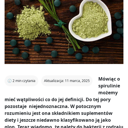
Mówiąc o
🕣
2
min czytania
Aktualizacja: 11 marca, 2025
spirulinie
możemy
mieć wątpliwości co do jej definicji. Do tej pory
pozostaje niejednoznaczna. W potocznym
rozumieniu jest ona składnikiem suplementów
diety i jeszcze niedawno klasyfikowano ją jako
glon. Teraz wiadomo, że należy do bakterii z rodzaju