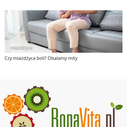
miażdżyca
Czy miażdżyca boli? Obalamy mity