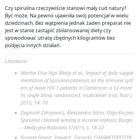
Czy spirulina rzeczywiście stanowi mały cud natury?
Być może. Na pewno ujawniła swój potencjał w wielu
dziedzinach. Bez wątpienia jednak żaden preparat nie
jest w stanie zastąpić zbilansowanej diety czy
spowodować utratę zbędnych kilogramów bez
podjęcia innych działań.
Literatura:
Marthe-Elise Ngo-Matip et al.;
Impact of daily
supple
mentation of Spirulina platensis
on the immune syst
em of naïve HIV-1 patients in Cameroon: a 12-mont
hs single blind, randomized, multicenter trial;
Nutr J.
2015; 14: 70.
Zygmunt Zdrojewicz, Aleksandra Idzior, Olga Kocjan;
Spirulina i błonnik witalny a leczenie otyłości; Borgis
– Medycyna Rodzinna 1/2015, s. 18-22
Bożena Fenert, Paweł K. Zarzycki; CHARAKTERYSTYK