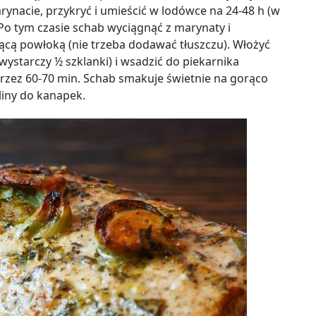
ynacie, przykryć i umieścić w lodówce na 24-48 h (w
 Po tym czasie schab wyciągnąć z marynaty i
ącą powłoką (nie trzeba dodawać tłuszczu). Włożyć
ystarczy ½ szklanki) i wsadzić do piekarnika
przez 60-70 min. Schab smakuje świetnie na gorąco
liny do kanapek.