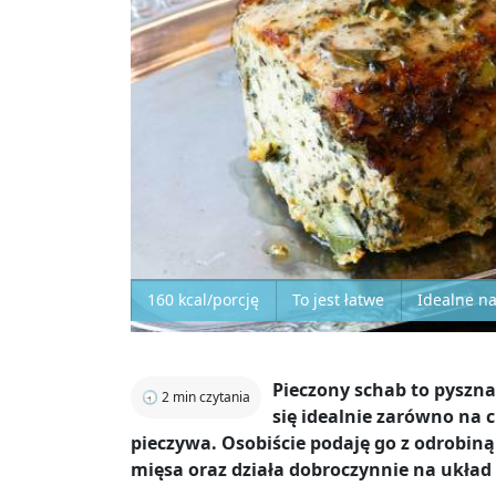
160 kcal/porcję
To jest łatwe
Idealne n
Pieczony schab to pyszna
🕣
2
min czytania
się idealnie zarówno na 
pieczywa. Osobiście podaję go z odrobiną
mięsa oraz działa dobroczynnie na ukła