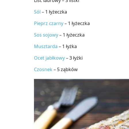
Liść laurowy – 3 listki
Sól
– 1 łyżeczka
Pieprz czarny
– 1 łyżeczka
Sos sojowy
– 1 łyżeczka
Musztarda
– 1 łyżka
Ocet jabłkowy
– 3 łyżki
Czosnek
– 5 ząbków