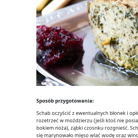
Sposób przygotowania:
Schab oczyścić z ewentualnych błonek i opł
rozetrzeć w moździerzu (jeśli ktoś nie posi
bokiem noża), ząbki czosnku rozgnieść. Sc
się marynowało mięso wlać wodę oraz wino,