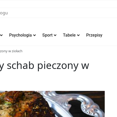
Psychologia
Sport
Tabele
Przepisy
czony w ziołach
ty schab pieczony w