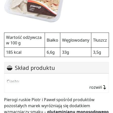
Wartość odżywcza
Białko
Węglowodany
Tłuszcz
w 100 g
185 kcal
6,6g
33g
3,5g
Skład produktu
Ciasto:
rozwiń
mąka pszenna,
woda,
Pierogi ruskie Piotr i Paweł spośród produktów
pozostałych marek wyróżniają się dodatkiem
sól,
wzmacniaczy smaku –
glutaminianu monosodowego