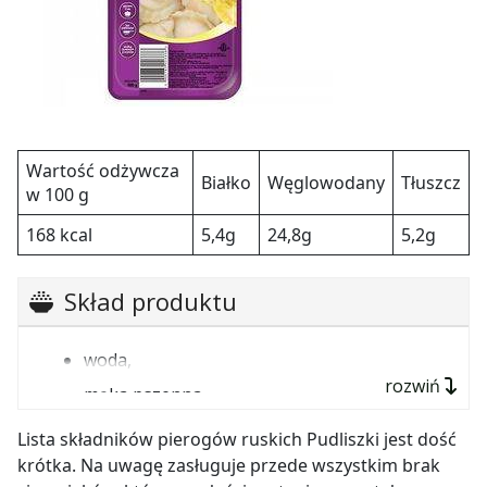
Wartość odżywcza
Białko
Węglowodany
Tłuszcz
w 100 g
168 kcal
5,4g
24,8g
5,2g
Skład produktu
woda,
rozwiń
mąka pszenna,
płatki ziemniaczane 8%,
Lista składników pierogów ruskich Pudliszki jest dość
ser twarogowy 7 %,
krótka. Na uwagę zasługuje przede wszystkim brak