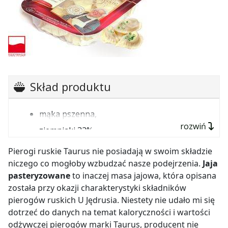
Skład produktu
mąka pszenna,
rozwiń
ziemniaki 32%,
ser twarogowy 17%,
Pierogi ruskie Taurus nie posiadają w swoim składzie
niczego co mogłoby wzbudzać nasze podejrzenia.
Jaja
cebula,
pasteryzowane
to inaczej masa jajowa, która opisana
olej rzepakowy,
została przy okazji charakterystyki składników
pierogów ruskich U Jędrusia. Niestety nie udało mi się
jaja pasteryzowane,
dotrzeć do danych na temat kaloryczności i wartości
sól,
odżywczej pierogów marki Taurus, producent nie