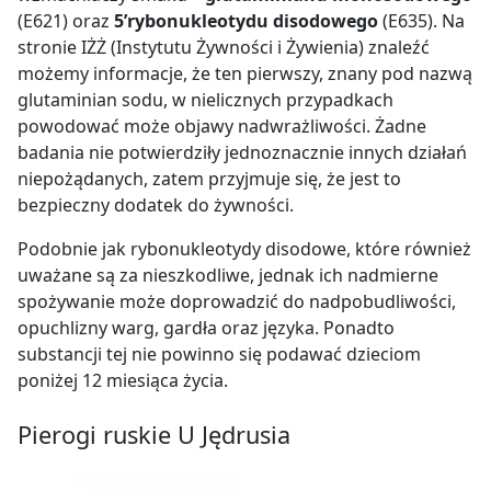
olej rzepakowy.
(E621) oraz
5’rybonukleotydu disodowego
(E635). Na
stronie IŻŻ (Instytutu Żywności i Żywienia) znaleźć
Farsz:
możemy informacje, że ten pierwszy, znany pod nazwą
glutaminian sodu, w nielicznych przypadkach
44% ser twarogowy półtłusty ,
powodować może objawy nadwrażliwości. Żadne
woda,
badania nie potwierdziły jednoznacznie innych działań
płatki ziemniaczane 11%,
niepożądanych, zatem przyjmuje się, że jest to
bezpieczny dodatek do żywności.
cebula,
olej rzepakowy,
Podobnie jak rybonukleotydy disodowe, które również
uważane są za nieszkodliwe, jednak ich nadmierne
sól,
spożywanie może doprowadzić do nadpobudliwości,
przyprawy (zawierają wzmacniacze smaku :
opuchlizny warg, gardła oraz języka. Ponadto
glutaminian monosodowy, 5’rybonukleotydy
substancji tej nie powinno się podawać dzieciom
disodowe),
poniżej 12 miesiąca życia.
regulatory kwasowości : octan potasu,
mleczan potasu.
Pierogi ruskie U Jędrusia
Zawartość farszu: 30%