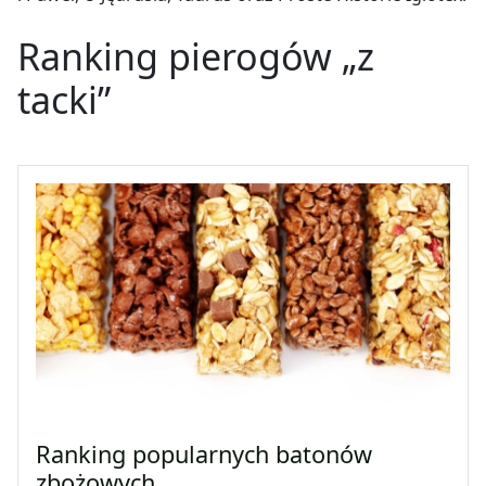
Ranking pierogów „z
tacki”
Ranking popularnych batonów
zbożowych