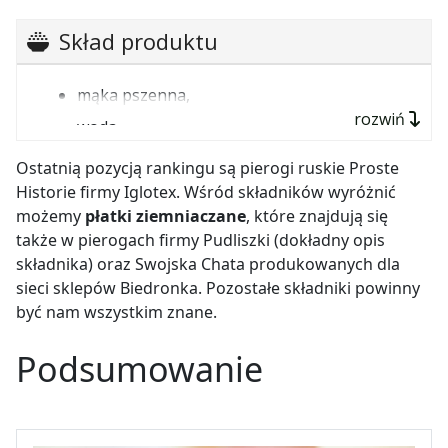
Skład produktu
mąka pszenna,
rozwiń
woda,
płatki ziemniaczane (6%),
Ostatnią pozycją rankingu są pierogi ruskie Proste
ser twarogowy (6%),
Historie firmy Iglotex. Wśród składników wyróżnić
możemy
płatki ziemniaczane
, które znajdują się
cebula smażona (2%) (cebula, olej palmowy,
także w pierogach firmy Pudliszki (dokładny opis
mąka pszenna, sól),
składnika) oraz Swojska Chata produkowanych dla
sól,
sieci sklepów Biedronka. Pozostałe składniki powinny
olej rzepakowy,
być nam wszystkim znane.
tłuszcz wieprzowy,
Podsumowanie
błonnik pszenny,
pieprz.