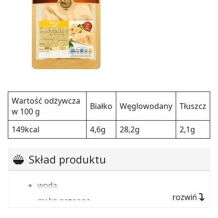
Wartość odżywcza
Białko
Węglowodany
Tłuszcz
w 100 g
149kcal
4,6g
28,2g
2,1g
Skład produktu
woda,
rozwiń
mąka pszenna,
ziemniaki 23%,