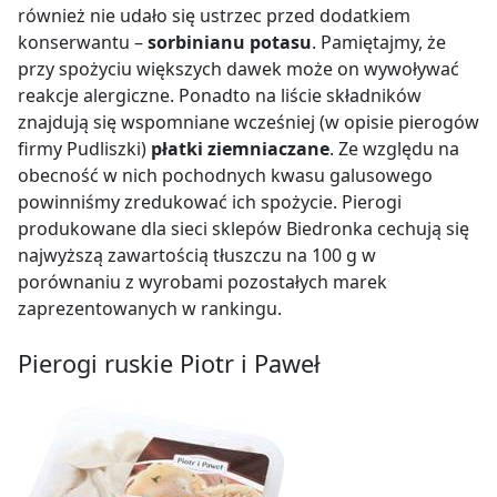
płatki ziemniaczane 5.1%,
również nie udało się ustrzec przed dodatkiem
konserwantu
–
sorbinianu potasu
. Pamiętajmy, że
cebula smażona 5.1% (cebula 35%, olej
przy spożyciu większych dawek może on wywoływać
rzepakowy, tłuszcz wieprzowy),
reakcje alergiczne. Ponadto na liście składników
olej rzepakowy,
znajdują się wspomniane wcześniej (w opisie pierogów
sól,
firmy Pudliszki)
płatki ziemniaczane
. Ze względu na
obecność w nich pochodnych kwasu galusowego
pieprz,
powinniśmy zredukować ich spożycie. Pierogi
substancja konserwująca
–
sorbinian potasu
produkowane dla sieci sklepów Biedronka cechują się
najwyższą zawartością tłuszczu na 100 g w
porównaniu z wyrobami pozostałych marek
zaprezentowanych w rankingu.
Pierogi ruskie Piotr i Paweł