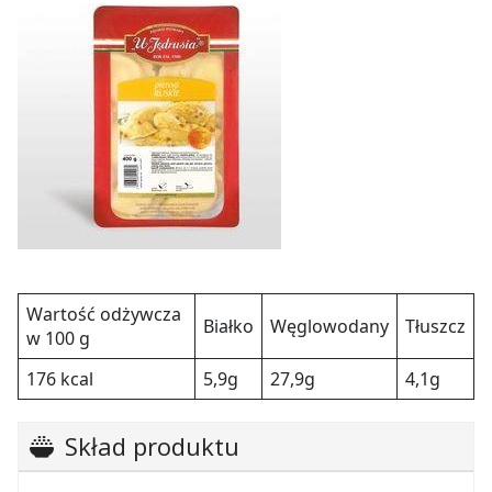
Wartość odżywcza
Białko
Węglowodany
Tłuszcz
w 100 g
176 kcal
5,9g
27,9g
4,1g
Skład produktu