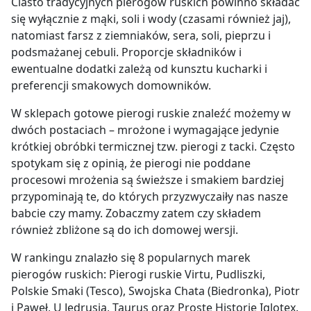
Ciasto tradycyjnych pierogów ruskich powinno składać
się wyłącznie z mąki, soli i wody (czasami również jaj),
natomiast farsz z ziemniaków, sera, soli, pieprzu i
podsmażanej cebuli. Proporcje składników i
ewentualne dodatki zależą od kunsztu kucharki i
preferencji smakowych domowników.
W sklepach gotowe pierogi ruskie znaleźć możemy w
dwóch postaciach – mrożone i wymagające jedynie
krótkiej obróbki termicznej tzw. pierogi z tacki. Często
spotykam się z opinią, że pierogi nie poddane
procesowi mrożenia są świeższe i smakiem bardziej
przypominają te, do których przyzwyczaiły nas nasze
babcie czy mamy. Zobaczmy zatem czy składem
również zbliżone są do ich domowej wersji.
W rankingu znalazło się 8 popularnych marek
pierogów ruskich: Pierogi ruskie Virtu, Pudliszki,
Polskie Smaki (Tesco), Swojska Chata (Biedronka), Piotr
i Paweł, U Jędrusia, Taurus oraz Proste Historie Iglotex.