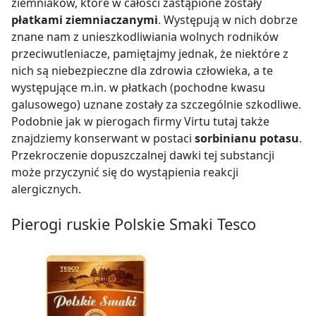
ziemniaków, które w całości zastąpione zostały
cebula smażona (cebula, olej roślinny, smalec
płatkami ziemniaczanymi
. Występują w nich dobrze
wieprzowy),
znane nam z unieszkodliwiania wolnych rodników
sól,
przeciwutleniacze, pamiętajmy jednak, że niektóre z
olej roślinny,
nich są niebezpieczne dla zdrowia człowieka, a te
występujące m.in. w płatkach (pochodne kwasu
pieprz,
galusowego) uznane zostały za szczególnie szkodliwe.
substancja konserwująca ( sorbinian potasu).
Podobnie jak w pierogach firmy Virtu tutaj także
Zawartość farszu: 40%
znajdziemy konserwant w postaci
sorbinianu potasu
.
Przekroczenie dopuszczalnej dawki tej substancji
może przyczynić się do wystąpienia reakcji
alergicznych.
Pierogi ruskie Polskie Smaki Tesco