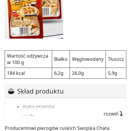
Wartość odżywcza
Białko
Węglowodany
Tłuszcz
w 100 g
184 kcal
6,2g
26,0g
5,9g
Skład produktu
mąka pszenna,
rozwiń
woda,
ser twarogowy 9.1% (zawiera mleko),
Producentowi pierogów ruskich Swojska Chata