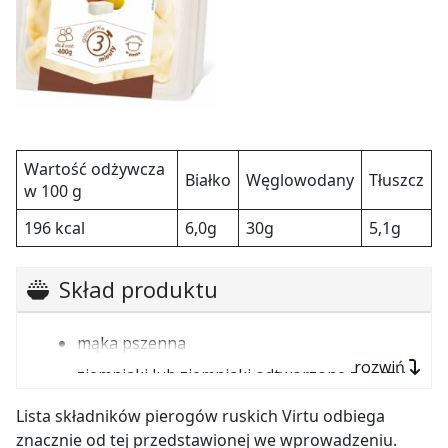
Wartość odżywcza
Białko
Węglowodany
Tłuszcz
w 100 g
196 kcal
6,0g
30g
5,1g
Skład produktu
mąka pszenna
rozwiń
ziemniaki lub ziemniaki odtworzone z suszu
ziemniaczanego (23%)
Lista składników pierogów ruskich Virtu odbiega
woda
znacznie od tej przedstawionej we wprowadzeniu.