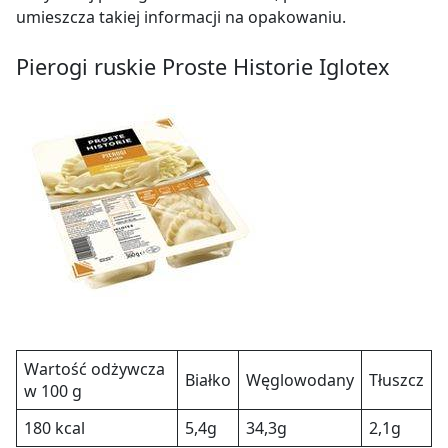
pieprz.
umieszcza takiej informacji na opakowaniu.
Pierogi ruskie Proste Historie Iglotex
Wartość odżywcza
Białko
Węglowodany
Tłuszcz
w 100 g
180 kcal
5,4g
34,3g
2,1g