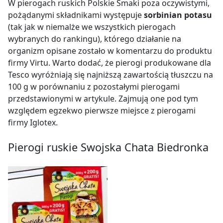
W pierogach ruskich Polskie Smaki poza oczywistymi,
ser twarogowy 7% (zawiera mleko),
pożądanymi składnikami występuje
sorbinian potasu
(tak jak w niemalże we wszystkich pierogach
olej rzepakowy,
wybranych do rankingu), którego działanie na
sól,
organizm opisane zostało w komentarzu do produktu
cebula,
firmy Virtu. Warto dodać, że pierogi produkowane dla
Tesco wyróżniają się najniższą zawartością tłuszczu na
substancja konserwująca
–
sorbinian potasu,
100 g w porównaniu z pozostałymi pierogami
przyprawy
przedstawionymi w artykule. Zajmują one pod tym
względem egzekwo pierwsze miejsce z pierogami
firmy Iglotex.
Pierogi ruskie Swojska Chata Biedronka