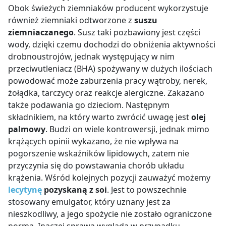
ser twarogowy (5%)
Obok świeżych ziemniaków producent wykorzystuje
również ziemniaki odtworzone z
suszu
cebula (3,2%)
ziemniaczanego
. Susz taki pozbawiony jest części
oleje roślinne (rzepakowy, palmowy)
wody, dzięki czemu dochodzi do obniżenia aktywności
sól
drobnoustrojów, jednak występujący w nim
przeciwutleniacz (BHA) spożywany w dużych ilościach
skrobia
powodować może zaburzenia pracy wątroby, nerek,
błonnik roślinny
żołądka, tarczycy oraz reakcje alergiczne. Zakazano
gluten pszenny
także podawania go dzieciom. Następnym
składnikiem, na który warto zwrócić uwagę jest
olej
emulgator: lecytyny (z soi)
palmowy
. Budzi on wiele kontrowersji, jednak mimo
cukier
krążących opinii wykazano, że nie wpływa na
skrobia modyfikowana
pogorszenie wskaźników lipidowych, zatem nie
przyczynia się do powstawania chorób układu
przyprawy (zawierają seler)
krążenia. Wśród kolejnych pozycji zauważyć możemy
substancja konserwująca: sorbinian potasu
lecytynę
pozyskaną z soi
. Jest to powszechnie
maltodekstryna
stosowany emulgator, który uznany jest za
nieszkodliwy, a jego spożycie nie zostało ograniczone
aromaty (zawierają seler, soję)