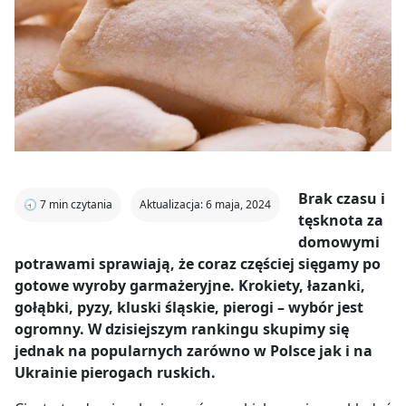
Brak czasu i
🕣
7
min czytania
Aktualizacja: 6 maja, 2024
tęsknota za
domowymi
potrawami sprawiają, że coraz częściej sięgamy po
gotowe wyroby garmażeryjne. Krokiety, łazanki,
gołąbki, pyzy, kluski śląskie, pierogi – wybór jest
ogromny. W dzisiejszym rankingu skupimy się
jednak na popularnych zarówno w Polsce jak i na
Ukrainie pierogach ruskich.