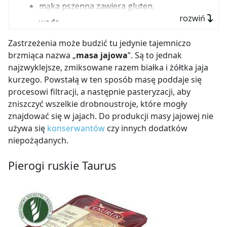
mąka pszenna zawiera gluten,
rozwiń
woda,
ziemniaki 23%,
Zastrzeżenia może budzić tu jedynie tajemniczo
ser twarogowy z mleka łącznie z laktozą 6%,
brzmiąca nazwa „
masa jajowa
”. Są to jednak
najzwyklejsze, zmiksowane razem białka i żółtka jaja
olej rzepakowy,
kurzego. Powstałą w ten sposób masę poddaje się
masa jajowa,
procesowi filtracji, a następnie pasteryzacji, aby
cebula smażona,
zniszczyć wszelkie drobnoustroje, które mogły
znajdować się w jajach. Do produkcji masy jajowej nie
sól,
używa się
konserwantów
czy innych dodatków
tłuszcz wieprzowy,
niepożądanych.
pieprz.
Pierogi ruskie Taurus