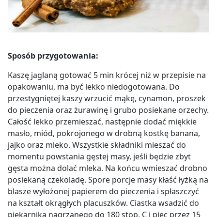
Sposób przygotowania:
Kaszę jaglaną gotować 5 min krócej niż w przepisie na
opakowaniu, ma być lekko niedogotowana. Do
przestygniętej kaszy wrzucić mąkę, cynamon, proszek
do pieczenia oraz żurawinę i grubo posiekane orzechy.
Całość lekko przemieszać, następnie dodać miękkie
masło, miód, pokrojonego w drobną kostkę banana,
jajko oraz mleko. Wszystkie składniki mieszać do
momentu powstania gęstej masy, jeśli będzie zbyt
gęsta można dolać mleka. Na końcu wmieszać drobno
posiekaną czekoladę. Spore porcje masy kłaść łyżką na
blasze wyłożonej papierem do pieczenia i spłaszczyć
na kształt okrągłych placuszków. Ciastka wsadzić do
piekarnika nagrzanego do 180 stop. C i piec przez 15