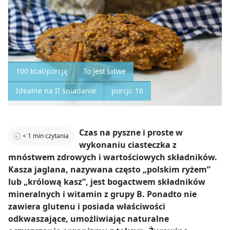
100 kcal/porcję
To jest łatwe
Idealne na II śniadanie
porcji: 16
Czas na pyszne i proste w
🕣
< 1
min czytania
wykonaniu ciasteczka z
mnóstwem zdrowych i wartościowych składników.
Kasza jaglana, nazywana często „polskim ryżem”
lub „królową kasz”, jest bogactwem składników
mineralnych i witamin z grupy B. Ponadto nie
zawiera glutenu i posiada właściwości
odkwaszające, umożliwiając naturalne