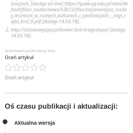
lizacjach, [dostęp on-line] https://gutw.ug.edu.pl/sites/de
fault/files/_nodes/news/53613/files/najcenniejsze_roslin
y_lecznicze_w_roznych_kulturach_i_cywilizacjach_-_mgr_r
afal_krol_0.pdf [dostęp 14.03.18],
http://ziolowawyspa.pl/koniec-boli-kregoslupa/ [dostęp
14.03.18].
Opublikowano ponad miesiąc temu
Oceń artykuł
Oceń artykuł
Oś czasu publikacji i aktualizacji:
Aktualna wersja