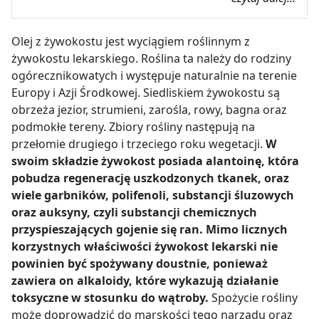
Olej z żywokostu jest wyciągiem roślinnym z
żywokostu lekarskiego. Roślina ta należy do rodziny
ogórecznikowatych i występuje naturalnie na terenie
Europy i Azji Środkowej. Siedliskiem żywokostu są
obrzeża jezior, strumieni, zarośla, rowy, bagna oraz
podmokłe tereny. Zbiory rośliny następują na
przełomie drugiego i trzeciego roku wegetacji.
W
swoim składzie żywokost posiada alantoinę, która
pobudza regenerację uszkodzonych tkanek, oraz
wiele garbników, polifenoli, substancji śluzowych
oraz auksyny, czyli substancji chemicznych
przyspieszających gojenie się ran. Mimo licznych
korzystnych właściwości żywokost lekarski nie
powinien być spożywany doustnie, ponieważ
zawiera on alkaloidy, które wykazują działanie
toksyczne w stosunku do wątroby.
Spożycie rośliny
może doprowadzić do marskości tego narządu oraz