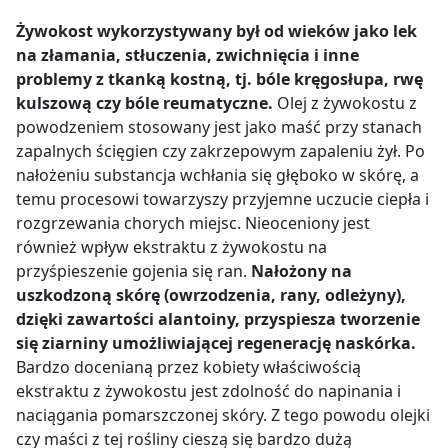
Żywokost wykorzystywany był od wieków jako lek
na złamania, stłuczenia, zwichnięcia i inne
problemy z tkanką kostną, tj. bóle kręgosłupa, rwę
kulszową czy bóle reumatyczne.
Olej z żywokostu z
powodzeniem stosowany jest jako maść przy stanach
zapalnych ścięgien czy zakrzepowym zapaleniu żył. Po
nałożeniu substancja wchłania się głęboko w skórę, a
temu procesowi towarzyszy przyjemne uczucie ciepła i
rozgrzewania chorych miejsc. Nieoceniony jest
również wpływ ekstraktu z żywokostu na
przyśpieszenie gojenia się ran.
Nałożony na
uszkodzoną skórę (owrzodzenia, rany, odleżyny),
dzięki zawartości alantoiny, przyspiesza tworzenie
się ziarniny umożliwiającej regenerację naskórka.
Bardzo docenianą przez kobiety właściwością
ekstraktu z żywokostu jest zdolność do napinania i
naciągania pomarszczonej skóry. Z tego powodu olejki
czy maści z tej rośliny cieszą się bardzo dużą