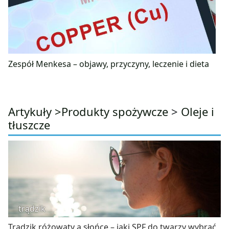
Zespół Menkesa – objawy, przyczyny, leczenie i dieta
Artykuły >
Produkty spożywcze
>
Oleje i
tłuszcze
trądzik
Trądzik różowaty a słońce – jaki SPF do twarzy wybrać,