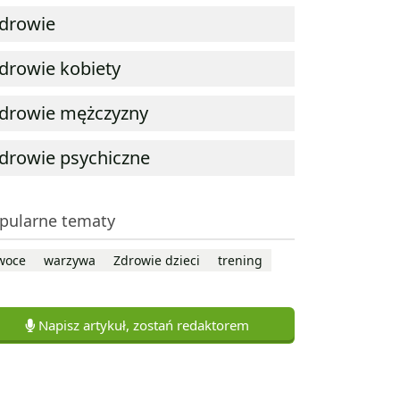
drowie
drowie kobiety
drowie mężczyzny
drowie psychiczne
pularne tematy
woce
warzywa
Zdrowie dzieci
trening
Napisz artykuł, zostań redaktorem