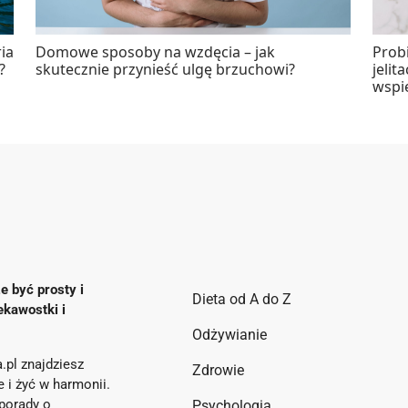
ia
Domowe sposoby na wzdęcia – jak
Probi
?
skutecznie przynieść ulgę brzuchowi?
jelit
wspi
e być prosty i
Dieta od A do Z
ekawostki i
Odżywianie
.pl znajdziesz
Zdrowie
ie i żyć w harmonii.
porady o
Psychologia