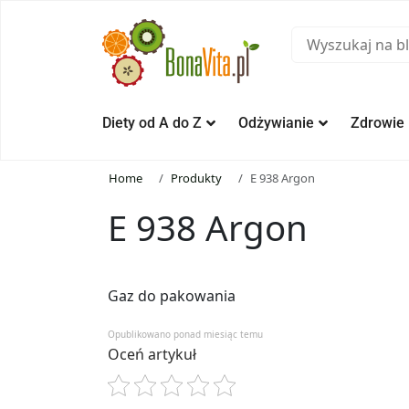
Diety od A do Z
Odżywianie
Zdrowie
Home
Produkty
E 938 Argon
E 938 Argon
Gaz do pakowania
Opublikowano ponad miesiąc temu
Oceń artykuł