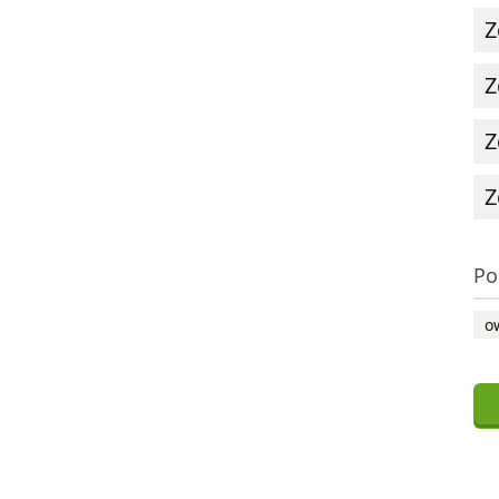
Z
Z
Z
Z
Po
o