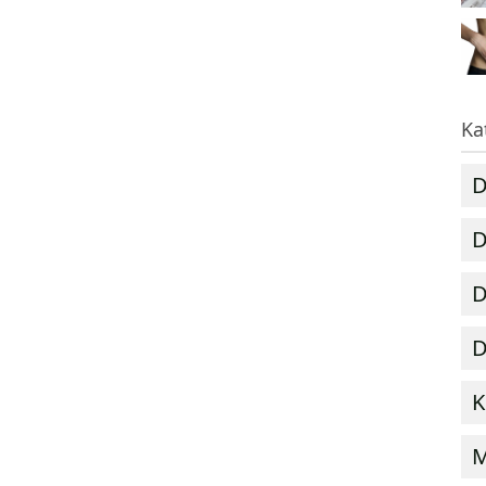
Ka
D
D
D
D
K
M