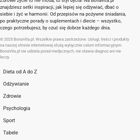
Zdrowe życie to nie moda, to styl bycia! Na Bonavita.pl
znajdziesz setki inspiracji, jak lepiej się odżywiać, dbać o
siebie i żyć w harmonii. Od przepisów na pożywne śniadania,
po praktyczne porady o suplementach i diecie – wszystko,
czego potrzebujesz, by czuć się dobrze każdego dnia.
© 2025 BonaVita.pl. Wszelkie prawa zastrzeżone. Usługi, treści i produkty
na naszej stronie internetowej służą wyłącznie celom informacyjnym.
BonaVita.pl nie udziela porad medycznych, nie stawia diagnoz ani nie
leczy.
Dieta od A do Z
Odżywianie
Zdrowie
Psychologia
Sport
Tabele