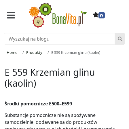
Home
Produkty
E 559 Krzemian glinu (kaolin)
E 559 Krzemian glinu
(kaolin)
Środki pomocnicze E500–E599
Substancje pomocnicze nie są spożywane
samodzielnie, dodawane są do produktów
spożywczych w trakcie ich obróbki i przetwarzania,