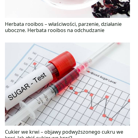
Herbata rooibos – właściwości, parzenie, działanie
uboczne. Herbata rooibos na odchudzanie
Cukier we krwi – objawy podwyższonego cukru we
krwi. Jak zbić cukier we krwi?