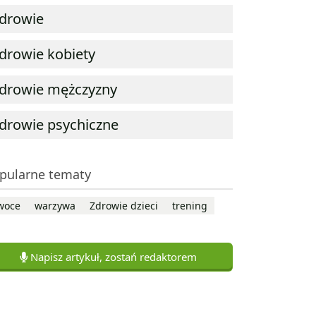
drowie
drowie kobiety
drowie mężczyzny
drowie psychiczne
pularne tematy
woce
warzywa
Zdrowie dzieci
trening
Napisz artykuł, zostań redaktorem