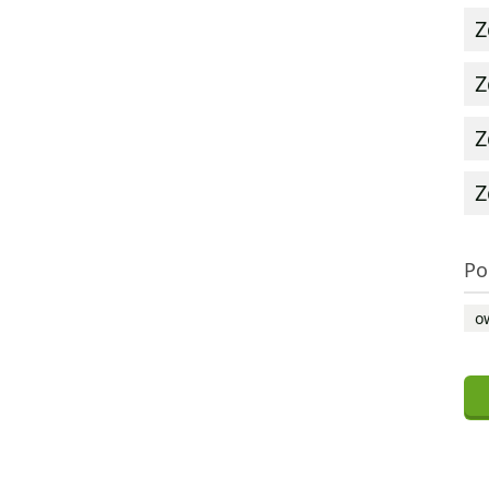
Z
Z
Z
Z
Po
o