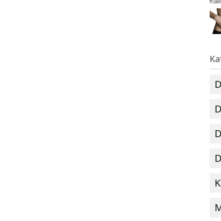
Ka
D
D
D
D
K
M