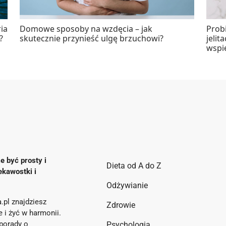
ia
Domowe sposoby na wzdęcia – jak
Probi
?
skutecznie przynieść ulgę brzuchowi?
jelit
wspi
e być prosty i
Dieta od A do Z
ekawostki i
Odżywianie
.pl znajdziesz
Zdrowie
ie i żyć w harmonii.
porady o
Psychologia