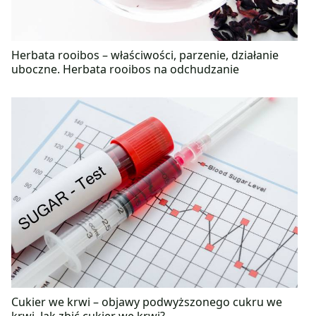
Herbata rooibos – właściwości, parzenie, działanie
uboczne. Herbata rooibos na odchudzanie
Cukier we krwi – objawy podwyższonego cukru we
krwi. Jak zbić cukier we krwi?