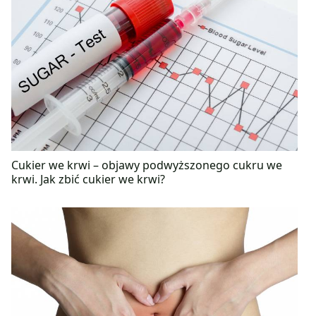
Cukier we krwi – objawy podwyższonego cukru we
krwi. Jak zbić cukier we krwi?