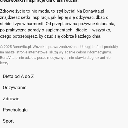
ciekawostki i inspiracje dla ciała i ducha.
Zdrowe życie to nie moda, to styl bycia! Na Bonavita.pl
znajdziesz setki inspiracji, jak lepiej się odżywiać, dbać o
siebie i żyć w harmonii. Od przepisów na pożywne śniadania,
po praktyczne porady o suplementach i diecie – wszystko,
czego potrzebujesz, by czuć się dobrze każdego dnia.
© 2025 BonaVita.pl. Wszelkie prawa zastrzeżone. Usługi, treści i produkty
na naszej stronie internetowej służą wyłącznie celom informacyjnym.
BonaVita.pl nie udziela porad medycznych, nie stawia diagnoz ani nie
leczy.
Dieta od A do Z
Odżywianie
Zdrowie
Psychologia
Sport