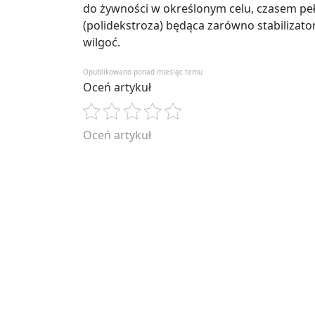
do żywności w określonym celu, czasem pełn
(polidekstroza) będąca zarówno stabilizat
wilgoć.
Opublikowano ponad miesiąc temu
Oceń artykuł
Oceń artykuł