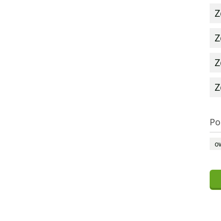
Z
Z
Z
Z
Po
o