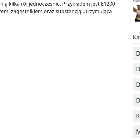
ią kilka ról jednocześnie. Przykładem jest E1200
orem, zagęstnikiem oraz substancją utrzymującą
Ka
D
D
D
D
K
M