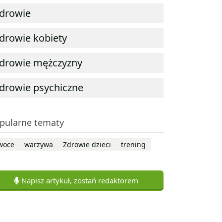
drowie
drowie kobiety
drowie mężczyzny
drowie psychiczne
pularne tematy
woce
warzywa
Zdrowie dzieci
trening
Napisz artykuł, zostań redaktorem