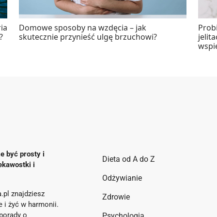
ia
Domowe sposoby na wzdęcia – jak
Probi
?
skutecznie przynieść ulgę brzuchowi?
jelit
wspi
e być prosty i
Dieta od A do Z
ekawostki i
Odżywianie
.pl znajdziesz
Zdrowie
ie i żyć w harmonii.
porady o
Psychologia