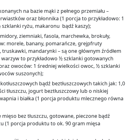
konanych na bazie mąki z pełnego przemiału
–
ierwiastków oraz błonnika (1 porcja to przykładowo: 1
½ szklanki ryżu, makaronu bądź kaszy);
omidory, ziemniaki, fasola, marchewka, brokuły,
ów: morele, banany, pomarańcze, grejpfruty
i, truskawki, mandarynki
–
są one głównym źródłem
ja warzyw to przykładowo ½ szklanki gotowanych
az owoców: 1 średniej wielkości owoc, ½ szklanki
woców suszonych);
kotłuszczowych bądź beztłuszczowych takich jak: 1,0
i tłuszczu, jogurt beztłuszczowy lub o niskiej
apnia i białka
(1 porcja produktu mlecznego równa
łe mięso bez tłuszczu, gotowane, pieczone bądź
zu
(1 porcja produktu to ok. 90 gram mięsa