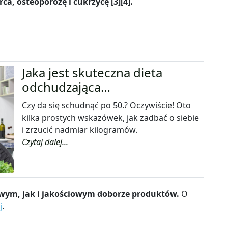
, osteoporozę i cukrzycę [3][4].
Jaka jest skuteczna dieta
odchudzająca…
Czy da się schudnąć po 50.? Oczywiście! Oto
kilka prostych wskazówek, jak zadbać o siebie
i zrzucić nadmiar kilogramów.
Czytaj dalej...
iowym, jak i jakościowym doborze produktów.
O
j
.