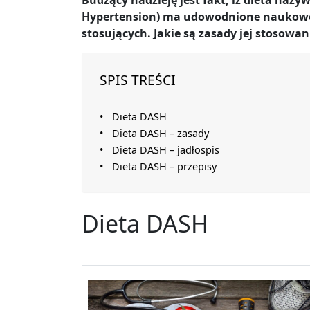
Budzący nadzieję jest fakt, iż dieta naz
Hypertension) ma udowodnione naukowo d
stosujących. Jakie są zasady jej stosowan
SPIS TREŚCI
Dieta DASH
Dieta DASH – zasady
Dieta DASH – jadłospis
Dieta DASH – przepisy
Dieta DASH