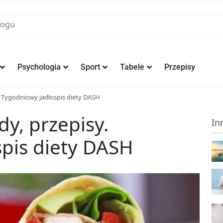
Psychologia
Sport
Tabele
Przepisy
. Tygodniowy jadłospis diety DASH
y, przepisy.
In
pis diety DASH