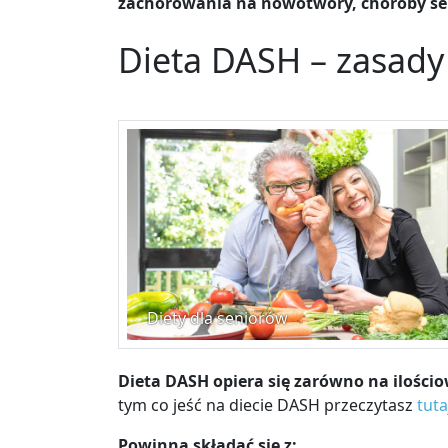
zachorowania na nowotwory, choroby serca
Dieta DASH – zasady
Diety dla seniorów
Dieta DASH opiera się zarówno na ilośc
tym co jeść na diecie DASH przeczytasz
tuta
Powinna składać się z: