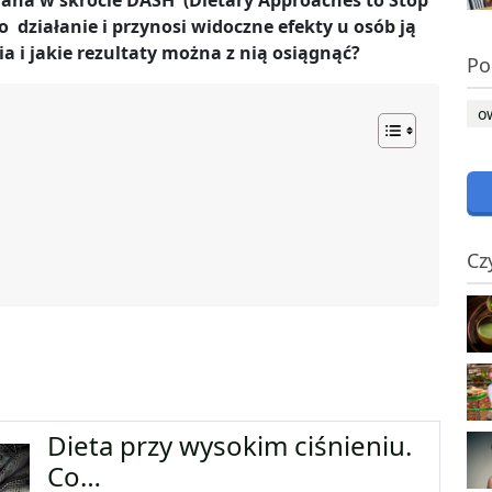
ywana w skrócie DASH (Dietary Approaches to Stop
ziałanie i przynosi widoczne efekty u osób ją
ia i jakie rezultaty można z nią osiągnąć?
Po
o
Cz
Dieta przy wysokim ciśnieniu.
Co…