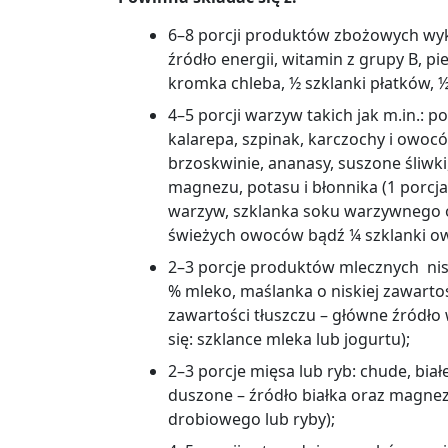
6
–
8 porcji produktów zbożowych wy
źródło energii, witamin z grupy B, p
kromka chleba, ½ szklanki płatków, 
4
–
5 porcji warzyw takich jak m.in.: p
kalarepa, szpinak, karczochy i owoc
brzoskwinie, ananasy, suszone śliwk
magnezu, potasu i błonnika (1 porc
warzyw, szklanka soku warzywnego or
świeżych owoców bądź ¼ szklanki o
2
–
3 porcje produktów mlecznych nis
% mleko, maślanka o niskiej zawartośc
zawartości tłuszczu
–
główne źródło w
się: szklance mleka lub jogurtu);
2
–
3 porcje mięsa lub ryb: chude, bia
duszone – źródło białka oraz magne
drobiowego lub ryby);