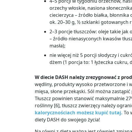
4
–
5 porcji w tygodniu orzechów, nasi
orzechy włoskie, nasiona słonecznika,
ciecierzyca
–
źródło białka, błonnika
ok. 20
–
30 g, ½ szklanki gotowanych r
2
–
3 porcje tłuszczów: oleje takie ja
–
źródło nienasyconych kwasów tłuszcz
masła);
nie więcej niż 5 porcji słodyczy i c
dżem (1 porcja to: 1 łyżeczka cukru, 
W diecie DASH należy zrezygnować z prod
wędliny, produkty wysoko przetworzone i w
mięsa, słone przekąski. Sól można zastąpić
Tłuszcz powinien stanowić maksymalnie 27
roślinny [6], tłuszcz zwierzęcy należy ogran
kalorycznościach możesz kupić tutaj.
To 
diety DASH do swojego życia!
Na równi z dietą ważna jest również zmiana