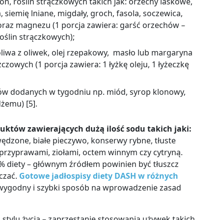
on, roślin strączkowych takich jak: orzechy laskowe,
 siemię lniane, migdały, groch, fasola, soczewica,
 oraz magnezu (1 porcja zawiera: garść orzechów
–
oślin strączkowych);
k oliwa z oliwek, olej rzepakowy, masło lub margaryna
owych (1 porcja zawiera: 1 łyżkę oleju, 1 łyżeczkę
ukrów dodanych w tygodniu np. miód, syrop klonowy,
dżemu) [5].
uktów zawierających dużą ilość sodu takich jaki:
ędzone, białe pieczywo, konserwy rybne, tłuste
 przyprawami, ziołami, octem winnym czy cytryną.
% diety
–
głównym źródłem powinien być tłuszcz
iczać.
Gotowe jadłospisy diety DASH w różnych
wygodny i szybki sposób na wprowadzenie zasad
 stylu życia
–
zaprzestanie stosowania używek takich