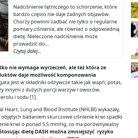
Nadciśnienie tętniczego to schorzenie, które
bardzo często nie daje żadnych objawów.
Chorzy powinni zadbać nie tylko o regularne
pomiary ciśnienia, ale również o odpowiednią
dietę. Nieleczone nadciśnienie może
prowadzić do…
Czytaj dalej...
ylko nie wymaga wyrzeczeń, ale też która ze
oduktów daje możliwość komponowania
ata jest w składniki odżywcze takie jak wapń, potas,
zy innymi z dużych porcji warzyw i owoców.
terolu i sodu
[1]
.
 Heart, Lung and Blood Institute (NHLBI) wykazały,
b objętych badaniem skurczowe ciśnienie krwi spadło
ienie krwi o ponad 5,5 mmHg, co ma porównywalny
Stosując dietę DASH można zmniejszyć ryzyko