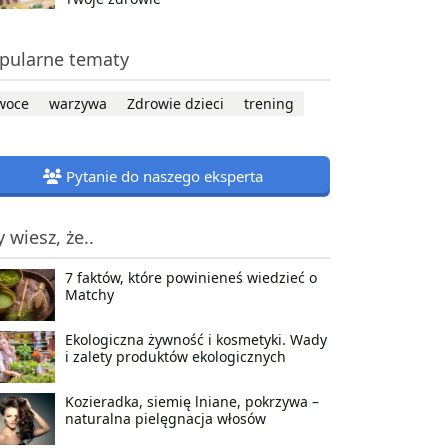
pularne tematy
woce
warzywa
Zdrowie dzieci
trening
Pytanie do naszego eksperta
y wiesz, że..
7 faktów, które powinieneś wiedzieć o
Matchy
Ekologiczna żywność i kosmetyki. Wady
i zalety produktów ekologicznych
Kozieradka, siemię lniane, pokrzywa –
naturalna pielęgnacja włosów