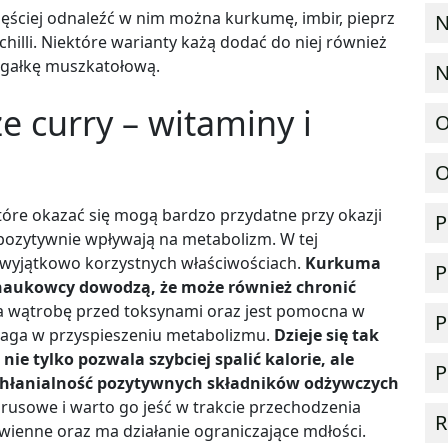
zęściej odnaleźć w nim można kurkumę, imbir, pieprz
N
chilli. Niektóre warianty każą dodać do niej również
 gałkę muszkatołową.
N
ze curry
– witaminy i
O
O
tóre okazać się mogą bardzo przydatne przy okazji
P
ozytywnie wpływają na metabolizm. W tej
 wyjątkowo korzystnych właściwościach.
Kurkuma
P
 naukowcy dowodzą, że może również chronić
 wątrobę przed toksynami oraz jest pomocna w
P
omaga w przyspieszeniu metabolizmu.
Dzieje się tak
nie tylko pozwala szybciej spalić kalorie, ale
P
chłanialność pozytywnych składników odżywczych
rusowe i warto go jeść w trakcie przechodzenia
R
wienne oraz ma działanie ograniczające mdłości.