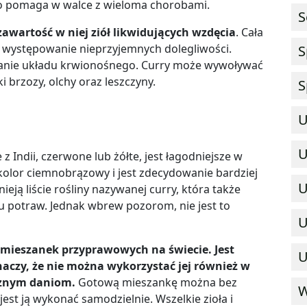
go pomaga w walce z wieloma chorobami.
S
awartość w niej ziół likwidujących wzdęcia
. Cała
c występowanie nieprzyjemnych dolegliwości.
S
anie układu krwionośnego.
Curry może wywoływać
i brzozy, olchy oraz leszczyny.
S
U
U
 z Indii, czerwone lub żółte, jest łagodniejsze w
kolor ciemnobrązowy i jest zdecydowanie bardziej
U
eją liście rośliny nazywanej curry, która także
 potraw. Jednak wbrew pozorom, nie jest to
U
h mieszanek przyprawowych na świecie. Jest
U
naczy, że nie można wykorzystać jej również w
cznym daniom.
Gotową mieszankę można bez
W
 jest ją wykonać samodzielnie. Wszelkie zioła i