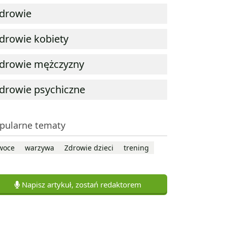
drowie
drowie kobiety
drowie mężczyzny
drowie psychiczne
pularne tematy
woce
warzywa
Zdrowie dzieci
trening
Napisz artykuł, zostań redaktorem