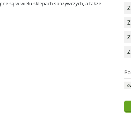
ępne są w wielu sklepach spożywczych, a także
Z
Z
Z
Z
Po
o