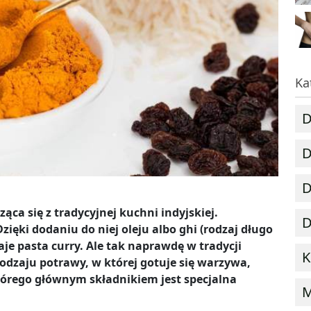
Ka
D
D
D
a się z tradycyjnej kuchni indyjskiej.
D
Dzięki dodaniu do niej oleju albo ghi (rodzaj długo
e pasta curry. Ale tak naprawdę w tradycji
K
odzaju potrawy, w której gotuje się warzywa,
tórego głównym składnikiem jest specjalna
M