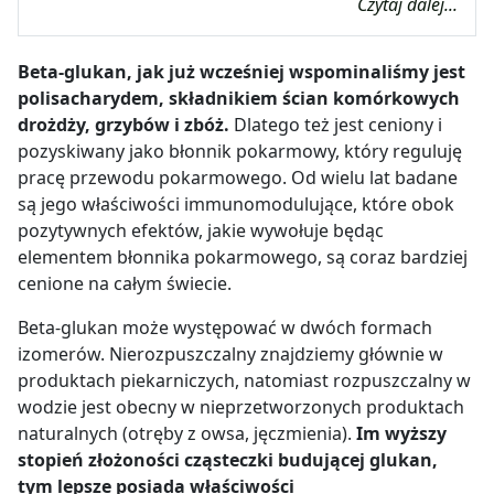
Czytaj dalej...
Beta-glukan, jak już wcześniej wspominaliśmy jest
polisacharydem, składnikiem ścian komórkowych
drożdży, grzybów i zbóż.
Dlatego też jest ceniony i
pozyskiwany jako błonnik pokarmowy, który reguluję
pracę przewodu pokarmowego. Od wielu lat badane
są jego właściwości immunomodulujące, które obok
pozytywnych efektów, jakie wywołuje będąc
elementem błonnika pokarmowego, są coraz bardziej
cenione na całym świecie.
Βeta-glukan może występować w dwóch formach
izomerów. Nierozpuszczalny znajdziemy głównie w
produktach piekarniczych, natomiast rozpuszczalny w
wodzie jest obecny w nieprzetworzonych produktach
naturalnych (otręby z owsa, jęczmienia).
Im wyższy
stopień złożoności cząsteczki budującej glukan,
tym lepsze posiada właściwości