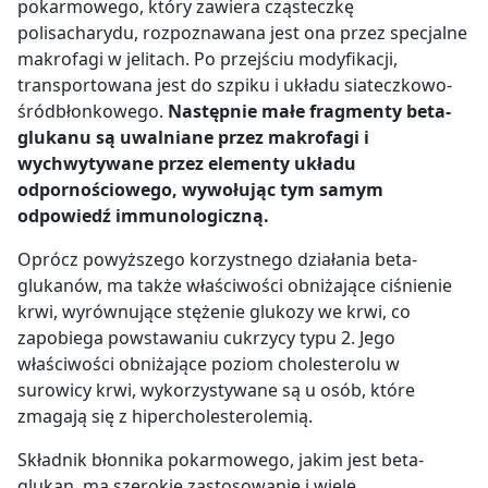
pokarmowego, który zawiera cząsteczkę
polisacharydu, rozpoznawana jest ona przez specjalne
makrofagi w jelitach. Po przejściu modyfikacji,
transportowana jest do szpiku i układu siateczkowo-
śródbłonkowego.
Następnie małe fragmenty beta-
glukanu są uwalniane przez makrofagi i
wychwytywane przez elementy układu
odpornościowego, wywołując tym samym
odpowiedź immunologiczną.
Oprócz powyższego korzystnego działania beta-
glukanów, ma także właściwości obniżające ciśnienie
krwi, wyrównujące stężenie glukozy we krwi, co
zapobiega powstawaniu cukrzycy typu 2. Jego
właściwości obniżające poziom cholesterolu w
surowicy krwi, wykorzystywane są u osób, które
zmagają się z hipercholesterolemią.
Składnik błonnika pokarmowego, jakim jest beta-
glukan, ma szerokie zastosowanie i wiele