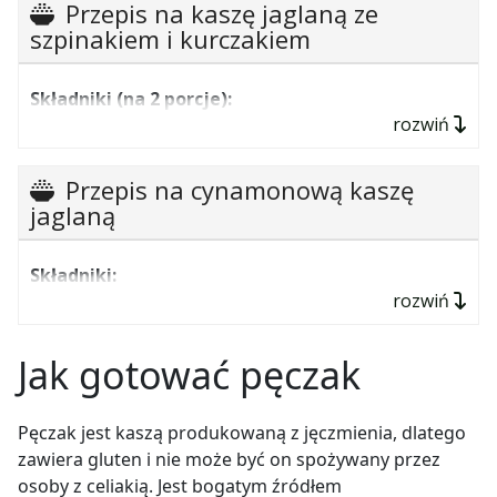
Przepis na kaszę jaglaną ze
szpinakiem i kurczakiem
Składniki (na 2 porcje):
rozwiń
pół szklanki kaszy jaglanej (suchej)
pierś z kurczaka (około 300 g),
Przepis na cynamonową kaszę
1 paczka świeżego szpinaku,
jaglaną
2 duże cebule,
Składniki:
mały jogurt naturalny,
rozwiń
3 łyżki kaszy jaglanej (około 40 g suchej),
kilka łyżek tartego ulubionego sera,
1 małe jabłko,
3 ząbki czosnku,
Jak gotować pęczak
1 łyżeczka masła,
sól i pieprz
1 łyżeczka siekanych migdałów,
czosnek granulowany,
Pęczak jest kaszą produkowaną z jęczmienia, dlatego
3 łyżki rodzynek,
papryka słodka,
zawiera gluten i nie może być on spożywany przez
osoby z celiakią. Jest bogatym źródłem
pół szklanki mleka 1,5% tłuszczu,
3 łyżki oliwy z oliwek,