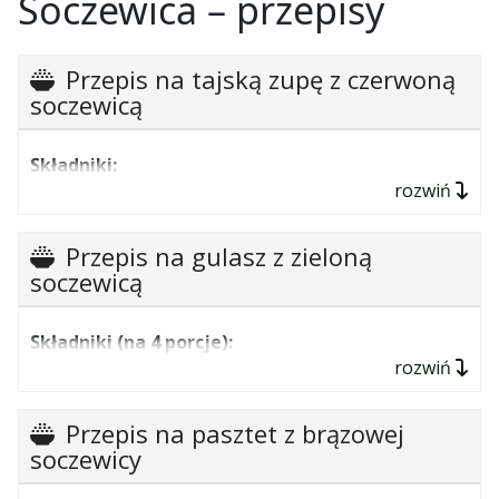
Soczewica – przepisy
Przepis na tajską zupę z czerwoną
soczewicą
Składniki:
rozwiń
pół szklanki czerwonej soczewicy,
400 ml bulionu jarzynowego,
Przepis na gulasz z zieloną
por,
soczewicą
3 małe marchewki,
Składniki (na 4 porcje):
400 g ziemniaków,
rozwiń
1 szklanka zielonej soczewicy,
2 łyżki oliwy z oliwek,
250 g pieczarek,
1 cebula,
Przepis na pasztet z brązowej
1 średnia cukinia,
soczewicy
2 duże ząbki czosnku,
1 duża cebula,
sól,