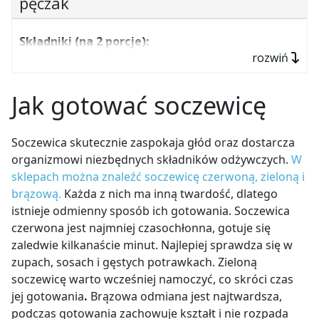
pęczak
1 średnia cukinia,
3 garście świeżego szpinaku,
Składniki (na 2 porcje):
rozwiń
sól,
pierś z indyka (około 300 g),
pieprz,
pół szklanki suchej kaszy pęczak,
Jak gotować soczewicę
suszona cebula,
1 duża cebula,
2 łyżki oleju.
1 puszka pomidorów z puszki,
Soczewica skutecznie zaspokaja głód oraz dostarcza
kukurydza konserwowa (około 80g),
organizmowi niezbędnych składników odżywczych.
W
Przygotowanie:
k
aszę pęczak ugotować według
sklepach można znaleźć soczewicę czerwoną, zieloną i
pół puszki czerwonej fasoli,
wcześniej opisanej instrukcji. Bób wrzucić do
brązową.
Każda z nich ma inną twardość, dlatego
gotującej się, osolonej wody i ugotować do
1 łyżka oliwy,
istnieje odmienny sposób ich gotowania. Soczewica
miękkości (około 15 minut). Następnie odcedzić i
sól,
czerwona jest najmniej czasochłonna, gotuje się
obrać ze skórek. Na dużą patelnię wlać olej, dodać
pokrojoną w kostkę cebulę i podsmażyć na złoto.
zaledwie kilkanaście minut. Najlepiej sprawdza się w
łyżeczka suszonego oregano,
Dodać pokrojonego w kostkę kurczaka, doprawić i
zupach, sosach i gęstych potrawkach. Zieloną
papryka ostra,
smażyć przez około 5 minut. Następnie dodać
soczewicę warto wcześniej namoczyć, co skróci czas
pokrojoną w ćwiartki cukinię, wymieszać, przykryć i
papryka słodka,
jej gotowania
.
Brązowa odmiana jest najtwardsza,
gotować jeszcze przez 5 minut (w razie potrzeby
podczas gotowania zachowuje kształt i nie rozpada
3 łyżki tartego sera żółtego.