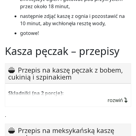
przez około 18 minut,
następnie zdjąć kaszę z ognia i pozostawić na
10 minut, aby wchłonęła resztę wody,
gotowe!
Kasza pęczak – przepisy
Przepis na kaszę pęczak z bobem,
cukinią i szpinakiem
Składniki (na 2 porcje):
rozwiń
300 g bobu,
1 duża cebula,
.
pierś z kurczaka (około 300 g),
Przepis na meksykańską kaszę
pół szklanki kaszy pęczak,