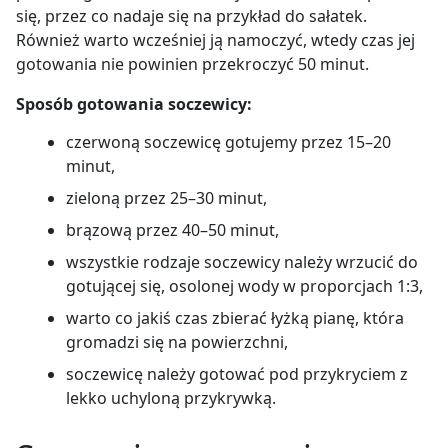
podlać wodą). Na patelnię dorzucić obrany bób,
się, przez co nadaje się na przykład do sałatek.
świeży szpinak i wymieszać z kaszą
Również warto wcześniej ją namoczyć, wtedy czas jej
Przygotowanie:
k
aszę przygotować według
gotowania nie powinien przekroczyć 50 minut.
wcześniej opisanej instrukcji. Na rozgrzanej patelni
na oliwie zeszklić pokrojoną w kostkę cebulę.
Sposób gotowania soczewicy:
Następnie dodać pokrojonego w kostkę indyka,
doprawić i smażyć przez ok. 5 minut (w razie
czerwoną soczewicę gotujemy przez 15–20
potrzeby podlać wodą). Dodać pomidory, kukurydzę,
minut,
fasolę, wymieszać i gotować na małym ogniu przez
zieloną przez 25–30 minut,
około 15 minut. Na koniec wszystko wymieszać z
kaszą i posypać startym żółtym serem.
brązową przez 40–50 minut,
wszystkie rodzaje soczewicy należy wrzucić do
gotującej się, osolonej wody w proporcjach 1:3,
warto co jakiś czas zbierać łyżką pianę, która
gromadzi się na powierzchni,
soczewicę należy gotować pod przykryciem z
lekko uchyloną przykrywką.