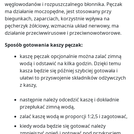
węglowodanów i rozpuszczalnego błonnika. Pęczak
łyżeczka miodu,
ma działanie moczopędne, jest stosowany przy
Przygotowanie:
k
aszę jaglaną ugotować według
2 łyżeczki cynamonu.
biegunkach, zaparciach, korzystnie wpływa na
wcześniej opisanej instrukcji. Cebulę obrać, pokroić
pęcherzyk żółciowy, wzmacnia układ nerwowy, ma
w kostkę i podsmażyć na złoto na oliwie w garnku.
działanie przeciwwirusowe i przeciwnowotworowe.
Przygotowanie:
k
aszę ugotować według wcześniej
Do usmażonej cebuli dodać pokrojonego w kostkę
opisanej instrukcji, jednak zamiast wody użyć mleka.
kurczaka, połowę szpinaku i drobno pokrojone
Sposób gotowania kaszy pęczak:
Pod koniec gotowania dodać starte jabłko, rodzynki,
ząbki czosnku. Przyprawić do smaku. Kiedy kurczak
migdały, cynamon i masło. Dokładnie wymieszać i po
się zarumieni dodać pozostałe liście szpinaku,
kaszę pęczak opcjonalnie można zalać zimną
2 minutach zdjąć z ognia.
jogurt, ugotowaną kaszę, wszystko wymieszać i
wodą i odstawić na kilka godzin. Dzięki temu
posypać startym serem.
kasza będzie się później szybciej gotowała i
ułatwi to przyswojenie składników odżywczych
z kaszy,
następnie należy odcedzić kaszę i dokładnie
przepłukać zimną wodą,
zalać kaszę wodą w proporcji 1:2,5 i zagotować,
kiedy woda będzie się gotować należy
zmniejszyć ogień i gotować pod przykryciem