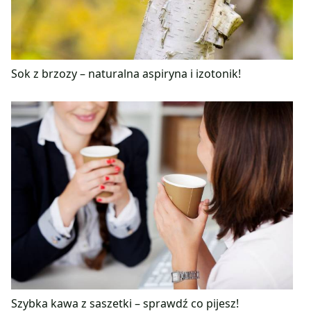
Sok z brzozy – naturalna aspiryna i izotonik!
Szybka kawa z saszetki – sprawdź co pijesz!