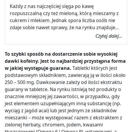
Każdy z nas najczęściej sięga po kawę
rozpuszczalną czy też mieloną, którą mieszamy z
cukrem i mlekiem. Jednak spora liczba osób nie
zdaje sobie nawet sprawy, że na rynku znajduje…
Czytaj dalej...
To szybki sposób na dostarczenie sobie wysokiej
dawki kofeiny. Jest to najbardziej przystępna forma
w jakiej występuje guarana.
Tabletki których jest
podstawowym składnikiem, zawierają ją w ilości około
250 – 500 mg. Dawkowanie zależy od ilości ekstraktu
guarany w tabletce. Na rynku istnieją też produkty o
znacznie mniejszej jej zawartości, w przypadku, gdy
jest elementem uzupełniającym inną substancję (np.
wyciąg z jagód acai) lub jest jednym ze składników
mieszanki – może występować razem z ekstraktem z
zielonej herbaty, chromem, jodem, kwasami
tłuszczowymi (Omega 6 i Omega 9), witaminami, a