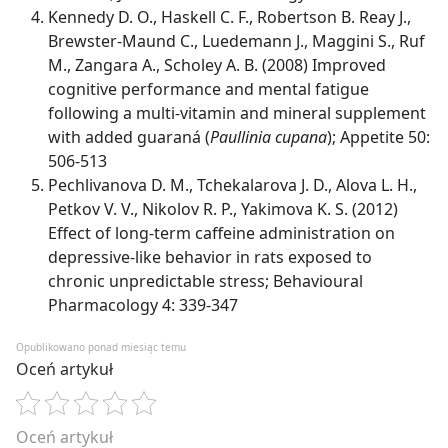
Kennedy D. O., Haskell C. F., Robertson B. Reay J.,
Brewster-Maund C., Luedemann J., Maggini S., Ruf
M., Zangara A., Scholey A. B. (2008) Improved
cognitive performance and mental fatigue
following a multi-vitamin and mineral supplement
with added guaraná (
Paullinia cupana
); Appetite 50:
506-513
Pechlivanova D. M., Tchekalarova J. D., Alova L. H.,
Petkov V. V., Nikolov R. P., Yakimova K. S. (2012)
Effect of long-term caffeine administration on
depressive-like behavior in rats exposed to
chronic unpredictable stress; Behavioural
Pharmacology 4: 339-347
Opublikowano ponad miesiąc temu
Oceń artykuł
Oceń artykuł