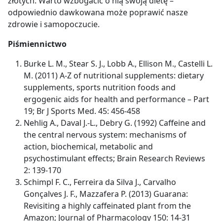
złotych. Warto wzbogacić o nią swoją dietę –
odpowiednio dawkowana może poprawić nasze
zdrowie i samopoczucie.
Piśmiennictwo
Burke L. M., Stear S. J., Lobb A., Ellison M., Castelli L.
M. (2011) A-Z of nutritional supplements: dietary
supplements, sports nutrition foods and
ergogenic aids for health and performance – Part
19; Br J Sports Med. 45: 456-458
Nehlig A., Daval J.-L., Debry G. (1992) Caffeine and
the central nervous system: mechanisms of
action, biochemical, metabolic and
psychostimulant effects; Brain Research Reviews
2: 139-170
Schimpl F. C., Ferreira da Silva J., Carvalho
Gonçalves J. F., Mazzafera P. (2013) Guarana:
Revisiting a highly caffeinated plant from the
Amazon; Journal of Pharmacology 150: 14-31