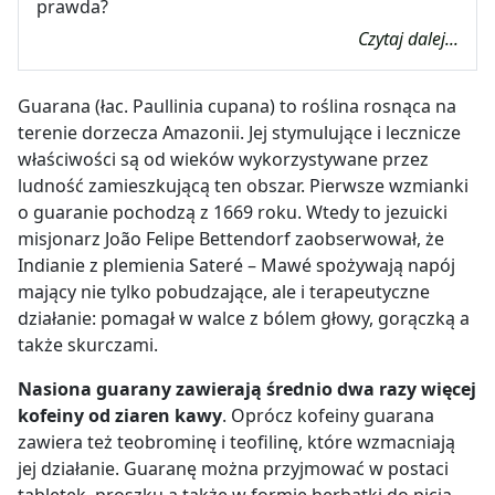
prawda?
Czytaj dalej...
Guarana (łac. Paullinia cupana) to roślina rosnąca na
terenie dorzecza Amazonii. Jej stymulujące i lecznicze
właściwości są od wieków wykorzystywane przez
ludność zamieszkującą ten obszar. Pierwsze wzmianki
o guaranie pochodzą z 1669 roku. Wtedy to jezuicki
misjonarz João Felipe Bettendorf zaobserwował, że
Indianie z plemienia Sateré – Mawé spożywają napój
mający nie tylko pobudzające, ale i terapeutyczne
działanie: pomagał w walce z bólem głowy, gorączką a
także skurczami.
Nasiona guarany zawierają średnio dwa razy więcej
kofeiny od ziaren kawy
. Oprócz kofeiny guarana
zawiera też teobrominę i teofilinę, które wzmacniają
jej działanie. Guaranę można przyjmować w postaci
tabletek, proszku a także w formie herbatki do picia.