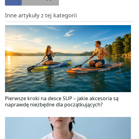
zdrowych i smacznych dań dietetycznych. Z
doświadczenia wie, że zdrową alternatywę można
Inne artykuły z tej kategorii
znaleźć dla każdego rodzaju fast foodu czy
słodyczy, wystarczy tylko chcieć! Podczas stażu
zawodowego pogłębiła swoje doświadczenie pisząc
artykuły, biorąc udział w nagrywaniu audycji
radiowych oraz tworząc liczne projekty związane ze
zdrowym żywieniem.
Pierwsze kroki na desce SUP – jakie akcesoria są
naprawdę niezbędne dla początkujących?