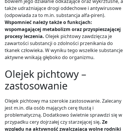
bowiem jego działanie odkażające oraz wykrztuśne, a
także udrażniające drogi oddechowe i antywirusowe
(odpowiada za to m.in. substancja alfa-piren).
Wspomnieć należy także o funkcjach:
wspomagającej metabolizm oraz przyspieszającej
procesy leczenia.
Olejek pichtowy zawdzięcza je
zawartości substancji o zdolności przenikania do
tkanek człowieka. W wyniku tego wszelkie substancje
aktywne wnikają głęboko do organizmu.
Olejek pichtowy –
zastosowanie
Olejek pichtowy ma szerokie zastosowanie. Zalecany
jest m.in. dla osób mających cerę tłustą i
problematyczną. Dodatkowo świetnie sprawdzi się w
przypadku cery dojrzałej czy starzejącej się
. Ze
względu na aktywność zwalczającą wolne rodniki