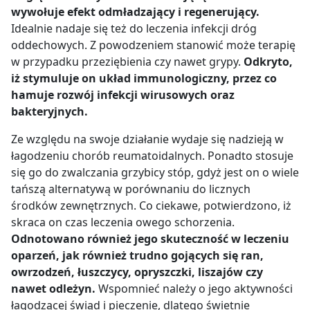
wywołuje efekt odmładzający i regenerujący.
Idealnie nadaje się też do leczenia infekcji dróg
oddechowych. Z powodzeniem stanowić może terapię
w przypadku przeziębienia czy nawet grypy.
Odkryto,
iż stymuluje on układ immunologiczny, przez co
hamuje rozwój infekcji wirusowych oraz
bakteryjnych.
Ze względu na swoje działanie wydaje się nadzieją w
łagodzeniu chorób reumatoidalnych. Ponadto stosuje
się go do zwalczania grzybicy stóp, gdyż jest on o wiele
tańszą alternatywą w porównaniu do licznych
środków zewnętrznych. Co ciekawe, potwierdzono, iż
skraca on czas leczenia owego schorzenia.
Odnotowano również jego skuteczność w leczeniu
oparzeń, jak również trudno gojących się ran,
owrzodzeń, łuszczycy, opryszczki, liszajów czy
nawet odleżyn.
Wspomnieć należy o jego aktywności
łagodzącej świąd i pieczenie, dlatego świetnie