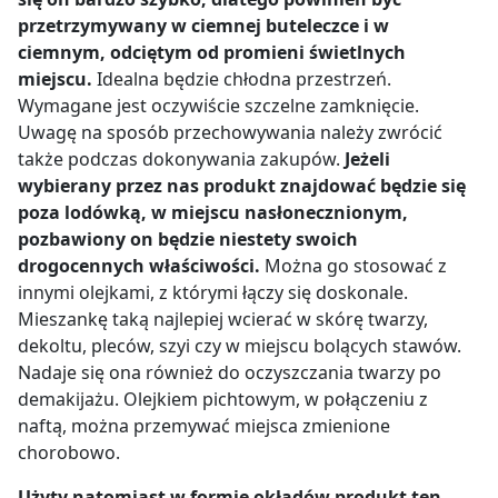
przetrzymywany w ciemnej buteleczce i w
ciemnym, odciętym od promieni świetlnych
miejscu.
Idealna będzie chłodna przestrzeń.
Wymagane jest oczywiście szczelne zamknięcie.
Uwagę na sposób przechowywania należy zwrócić
także podczas dokonywania zakupów.
Jeżeli
wybierany przez nas produkt znajdować będzie się
poza lodówką, w miejscu nasłonecznionym,
pozbawiony on będzie niestety swoich
drogocennych właściwości.
Można go stosować z
innymi olejkami, z którymi łączy się doskonale.
Mieszankę taką najlepiej wcierać w skórę twarzy,
dekoltu, pleców, szyi czy w miejscu bolących stawów.
Nadaje się ona również do oczyszczania twarzy po
demakijażu. Olejkiem pichtowym, w połączeniu z
naftą, można przemywać miejsca zmienione
chorobowo.
Użyty natomiast w formie okładów produkt ten