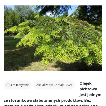
Olejek
🕣
4
min czytania
Aktualizacja: 22 maja, 2024
pichtowy
jest jednym
ze stosunkowo słabo znanych produktów. Bez
wątpienia godny jest jednak uwagi ze względu na