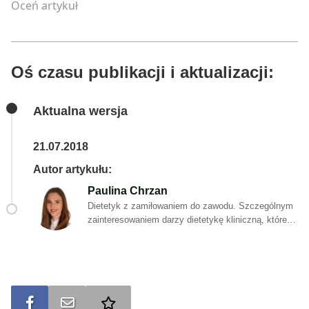
Oceń artykuł
Oś czasu publikacji i aktualizacji:
Aktualna wersja
21.07.2018
Autor artykułu:
Paulina Chrzan
Dietetyk z zamiłowaniem do zawodu. Szczególnym
zainteresowaniem darzy dietetykę kliniczną, której
różne koncepcje i nowości na bieżąco weryfikuje z
aktualnymi i rzetelnymi badaniami naukowymi.
Swoją wiedzę nieustannie pogłębia biorąc udział w
różnorodnych szkoleniach oraz konferencjach. Na
co dzień w wolnym czasie oddaje się aktywności
fizycznej, a także pasji jaką jest tworzenie
Udostępnij na FB
Wyślij na e-mail
Dodaj do ulubionych