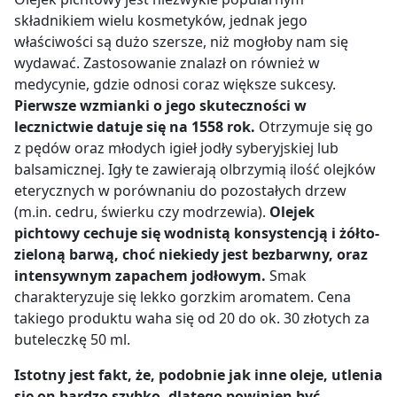
składnikiem wielu kosmetyków, jednak jego
właściwości są dużo szersze, niż mogłoby nam się
wydawać. Zastosowanie znalazł on również w
medycynie, gdzie odnosi coraz większe sukcesy.
Pierwsze wzmianki o jego skuteczności w
lecznictwie datuje się na 1558 rok.
Otrzymuje się go
z pędów oraz młodych igieł jodły syberyjskiej lub
balsamicznej. Igły te zawierają olbrzymią ilość olejków
eterycznych w porównaniu do pozostałych drzew
(m.in. cedru, świerku czy modrzewia).
Olejek
pichtowy cechuje się wodnistą konsystencją i żółto-
zieloną barwą, choć niekiedy jest bezbarwny, oraz
intensywnym zapachem jodłowym.
Smak
charakteryzuje się lekko gorzkim aromatem. Cena
takiego produktu waha się od 20 do ok. 30 złotych za
buteleczkę 50 ml.
I
stotny jest fakt, że, podobnie jak inne oleje, utlenia
się on bardzo szybko, dlatego powinien być