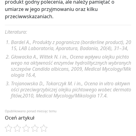
produkt godny polecenia, ale należy pamiętać o
umiarze w jego przyjmowaniu oraz kilku
przeciwwskazaniach.
Literatura:
Bardel A.,
Produkty z pogranicza (borderline product),
20
15, LAB Laboratoria, Aparatura, Badania, 20(4), 31–34,
Głowacka A., Wittek N. i in.,
Ocena wpływu olejku pichto
wego na aktywność enzymów hydrolitycznych wybranych
szczepów Candida albicans,
2009, Medical Mycology/Mik
ologia 16.4,
Trojanowska D., Tokarczyk M. i in.,
Ocena in vitro aktywn
ości przeciwgrzybiczej olejku pichtowego wobec dermato
fitów,
2010, Medical Mycology/Mikologia 17.4.
Opublikowano ponad miesiąc temu
Oceń artykuł