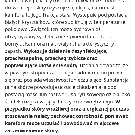
kamforowego, który rośnie na Dalekim Wschodzie. Z
drewna tej rośliny uzyskuje się olejek, natomiast
kamfora to jego frakcja stała. Występuje pod postacią
białych kryształków, które sublimują w temperaturze
pokojowej. Związek ten może być również
otrzymywany syntetycznie z pinenu lub octanu
bornylu. Kamfora ma trwały i charakterystyczny
zapach
. Wykazuje działanie dezynfekujące,
przeciwzapalne, przeciwgrzybicze oraz
poprawiające ukrwienie skóry
. Badania dowodzą, że
w pewnym stopniu zapobiega nadmiernemu poceniu
się oraz posiada właściwości znieczulające. Substancja
ta na skórze powoduje uczucie chłodzenia, a pod
postacią maści lub roztworu spirytusowego działa jako
środek rozgrzewający do użytku zewnętrznego.
W
przypadku skóry wrażliwej oraz alergicznej podczas
stosowania należy zachować ostrożność, ponieważ
kamfora może uczulać i powodować miejscowe
zaczerwienienie skóry.