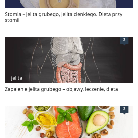
Stomia – jelita grubego, jelita cienkiego. Dieta przy
stomii
2
jelita
Zapalenie jelita grubego – objawy, leczenie, dieta
2