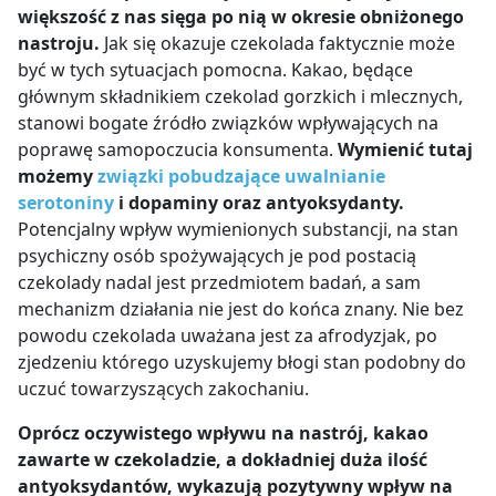
większość z nas sięga po nią w okresie obniżonego
nastroju.
Jak się okazuje czekolada faktycznie może
być w tych sytuacjach pomocna. Kakao, będące
głównym składnikiem czekolad gorzkich i mlecznych,
stanowi bogate źródło związków wpływających na
poprawę samopoczucia konsumenta.
Wymienić tutaj
możemy
związki
pobudzające uwalnianie
serotoniny
i dopaminy oraz antyoksydanty.
Potencjalny wpływ wymienionych substancji, na stan
psychiczny osób spożywających je pod postacią
czekolady nadal jest przedmiotem badań, a sam
mechanizm działania nie jest do końca znany. Nie bez
powodu czekolada uważana jest za afrodyzjak, po
zjedzeniu którego uzyskujemy błogi stan podobny do
uczuć towarzyszących zakochaniu.
Oprócz oczywistego wpływu na nastrój, kakao
zawarte w czekoladzie, a dokładniej duża ilość
antyoksydantów, wykazują pozytywny wpływ na