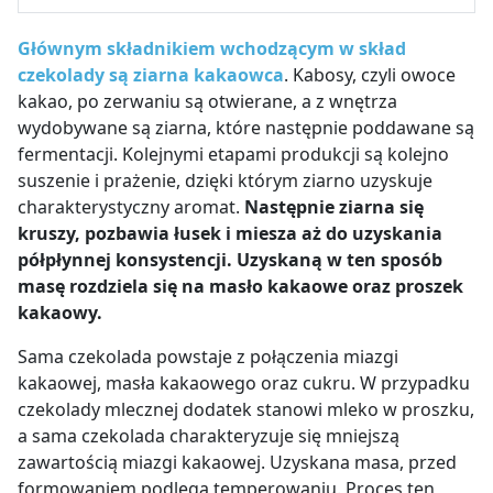
Głównym składnikiem wchodzącym w skład
czekolady są
ziarna kakaowca
. Kabosy, czyli owoce
kakao, po zerwaniu są otwierane, a z wnętrza
wydobywane są ziarna, które następnie poddawane są
fermentacji. Kolejnymi etapami produkcji są kolejno
suszenie i prażenie, dzięki którym ziarno uzyskuje
charakterystyczny aromat.
Następnie ziarna się
kruszy, pozbawia łusek i miesza aż do uzyskania
półpłynnej konsystencji. Uzyskaną w ten sposób
masę rozdziela się na masło kakaowe oraz proszek
kakaowy.
Sama czekolada powstaje z połączenia miazgi
kakaowej, masła kakaowego oraz cukru. W przypadku
czekolady mlecznej dodatek stanowi mleko w proszku,
a sama czekolada charakteryzuje się mniejszą
zawartością miazgi kakaowej. Uzyskana masa, przed
formowaniem podlega temperowaniu. Proces ten