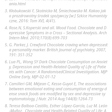
ania.html
Kłobukowski F, Skotnicka M, Śmiechowska M. Kakao jak
o prozdrowotny środek spożywczy [w:] Szkice Humanisty
czne, 2016: Tom XVI, 4(41).
Rose.N, S.Koperski and all. Mood Food. Chocolate and D
epressive Symptoms in a Cross – Sectional Analysis. Arch
Intern Med. 2010;170(8):699-703
G. Parker, J. Crewford Chocolate craving when depressed:
a personality marker. British Journal of psychiatry, 2007,
191: 351-352
Lua PL, Wong SY Dark Chocolate Consumption on Anxiet
y, Depression and Health-Related Quality of Life of Patie
nts with Cancer: A RandomisedClinical Investigation. MJP
Online Early, MJP-02-01-12
Camilleri GM
,
Méjean C
,
Kesse-Guyot E
, The associations
between emotional eating and consumption of energy-d
ense snack foods are modified by sex and depressive sy
mptomatology,
J Nutr
.
2014 Aug;144(8):1264-73
Teresa Balboa-Castillo
,
Esther López-García
,
Luz M. León
-Muñoz
, Chocolate and Health-Related Quality of Life: A