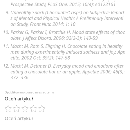
Prospective Study,
PLoS One
. 2015; 10(4): e0123161
Unhealthy Snack (Chocolate/Crisps) on Subjective Report
s of Mental and Physical Health: A Preliminary Interventi
on Study,
Front Nutr
. 2014; 1: 10
Parker G, Parker I, Brotchie H. Mood state effects of choc
olate. J Affect Disord. 2006; 92(2-3): 149-59
Macht M, Roth S, Ellgring H. Chocolate eating in healthy
men during experimentally induced sadness and joy. App
etite. 2002 Oct; 39(2): 147-58
Macht M. Dettmer D. Everyday mood and emotions after
eating a chocolate bar or an apple. Appetite 2006; 46(3):
332–336
Opublikowano ponad miesiąc temu
Oceń artykuł
Oceń artykuł