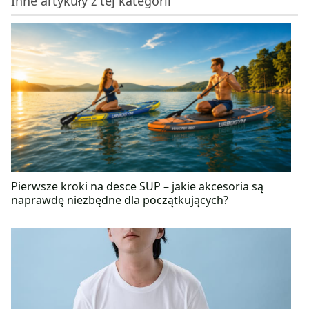
Inne artykuły z tej kategorii
czas spędza aktywnie na sali treningowej, dzięki
czemu może oderwać się od codziennej rutyny.
Dietetyk w sztabie szkoleniowym Krakowskiej
Szkoły Piłki Nożnej Pogoń Kraków.
Pierwsze kroki na desce SUP – jakie akcesoria są
naprawdę niezbędne dla początkujących?