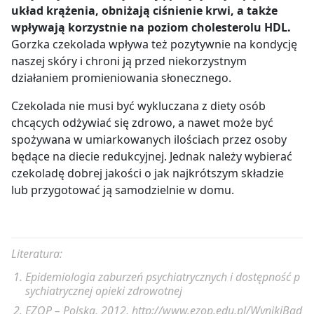
układ krążenia, obniżają ciśnienie krwi, a także
wpływają korzystnie na poziom cholesterolu HDL.
Gorzka czekolada wpływa też pozytywnie na kondycję
naszej skóry i chroni ją przed niekorzystnym
działaniem promieniowania słonecznego.
Czekolada nie musi być wykluczana z diety osób
chcących odżywiać się zdrowo, a nawet może być
spożywana w umiarkowanych ilościach przez osoby
będące na diecie redukcyjnej. Jednak należy wybierać
czekoladę dobrej jakości o jak najkrótszym składzie
lub przygotować ją samodzielnie w domu.
Literatura:
Epidemiologia zaburzeń psychiatrycznych i dostępność p
sychiatrycznej opieki zdrowotnej
EZOP – Polska, 2012, http://www.ezop.edu.pl/WynikiBad