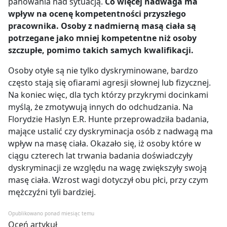
panowania nad sytuacją.
Co więcej nadwaga ma
wpływ na ocenę kompetentności przyszłego
pracownika. Osoby z nadmierną masą ciała są
potrzegane jako mniej kompetentne niż osoby
szczupłe, pomimo takich samych kwalifikacji.
Osoby otyłe są nie tylko dyskryminowane, bardzo
często stają się ofiarami agresji słownej lub fizycznej.
Na koniec więc, dla tych którzy przykrymi docinkami
myślą, że zmotywują innych do odchudzania. Na
Florydzie Haslyn E.R. Hunte przeprowadziła badania,
mające ustalić czy dyskryminacja osób z nadwagą ma
wpływ na masę ciała. Okazało się, iż osoby które w
ciągu czterech lat trwania badania doświadczyły
dyskryminacji ze względu na wagę zwiększyły swoją
masę ciała. Wzrost wagi dotyczył obu płci, przy czym
mężczyźni tyli bardziej.
Opublikowano ponad miesiąc temu
Oceń artykuł