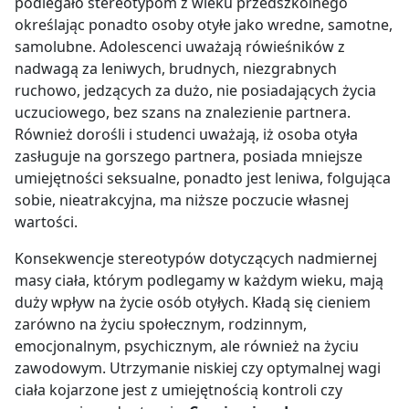
podlegało stereotypom z wieku przedszkolnego
określając ponadto osoby otyłe jako wredne, samotne,
samolubne. Adolescenci uważają rówieśników z
nadwagą za leniwych, brudnych, niezgrabnych
ruchowo, jedzących za dużo, nie posiadających życia
uczuciowego, bez szans na znalezienie partnera.
Również dorośli i studenci uważają, iż osoba otyła
zasługuje na gorszego partnera, posiada mniejsze
umiejętności seksualne, ponadto jest leniwa, folgująca
sobie, nieatrakcyjna, ma niższe poczucie własnej
wartości.
Konsekwencje stereotypów dotyczących nadmiernej
masy ciała, którym podlegamy w każdym wieku, mają
duży wpływ na życie osób otyłych. Kładą się cieniem
zarówno na życiu społecznym, rodzinnym,
emocjonalnym, psychicznym, ale również na życiu
zawodowym. Utrzymanie niskiej czy optymalnej wagi
ciała kojarzone jest z umiejętnością kontroli czy