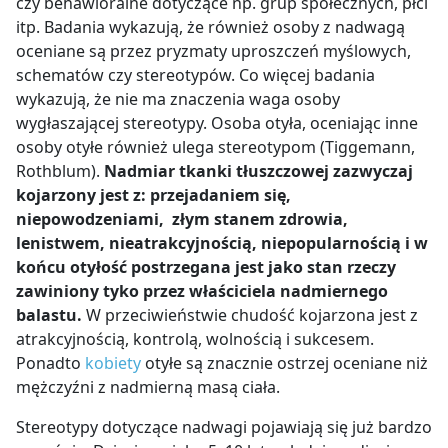
czy behawioralne dotyczące np. grup społecznych, płci
itp. Badania wykazują, że również osoby z nadwagą
oceniane są przez pryzmaty uproszczeń myślowych,
schematów czy stereotypów. Co więcej badania
wykazują, że nie ma znaczenia waga osoby
wygłaszającej stereotypy. Osoba otyła, oceniając inne
osoby otyłe również ulega stereotypom (Tiggemann,
Rothblum).
Nadmiar tkanki tłuszczowej zazwyczaj
kojarzony jest z: przejadaniem się,
niepowodzeniami, złym stanem zdrowia,
lenistwem, nieatrakcyjnością, niepopularnością i w
końcu otyłość postrzegana jest jako stan rzeczy
zawiniony tyko przez właściciela nadmiernego
balastu.
W przeciwieństwie chudość kojarzona jest z
atrakcyjnością, kontrolą, wolnością i sukcesem.
Ponadto
kobiety
otyłe są znacznie ostrzej oceniane niż
mężczyźni z nadmierną masą ciała.
Stereotypy dotyczące nadwagi pojawiają się już bardzo