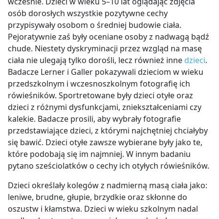
wcześnie. Dzieci w wieku 5–10 lat oglądając zdjęcia
osób dorosłych wszystkie pozytywne cechy
przypisywały osobom o średniej budowie ciała.
Pejoratywnie zaś były oceniane osoby z nadwagą bądź
chude. Niestety dyskryminacji przez wzgląd na masę
ciała nie ulegają tylko dorośli, lecz również inne
dzieci
.
Badacze Lerner i Galler pokazywali dzieciom w wieku
przedszkolnym i wczesnoszkolnym fotografię ich
rówieśników. Sportretowane były dzieci otyłe oraz
dzieci z różnymi dysfunkcjami, zniekształceniami czy
kalekie. Badacze prosili, aby wybrały fotografie
przedstawiające dzieci, z którymi najchętniej chciałyby
się bawić. Dzieci otyłe zawsze wybierane były jako te,
które podobają się im najmniej. W innym badaniu
pytano sześciolatków o cechy ich otyłych rówieśników.
Dzieci określały kolegów z nadmierną masą ciała jako:
leniwe, brudne, głupie, brzydkie oraz skłonne do
oszustw i kłamstwa. Dzieci w wieku szkolnym nadal