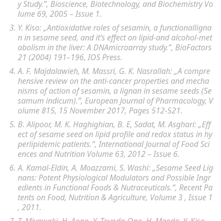
y Study.”, Bioscience, Biotechnology, and Biochemistry
Vo
lume 69, 2005 – Issue 1.
Y. Kiso: „Antioxidative roles of sesamin, a functionalligna
n in sesame seed, and it’s effect on lipid-and alcohol-met
abolism in the liver: A DNAmicroarray study.”, BioFactors
21 (2004) 191–196, IOS Press.
A. F. Majdalawieh, M. Massri, G. K. Nasrallah: „A compre
hensive review on the anti-cancer properties and mecha
nisms of action of sesamin, a lignan in sesame seeds (Se
samum indicum).”, European Journal of Pharmacology, V
olume 815, 15 November 2017, Pages 512-521.
B. Alipoor, M. K. Haghighian, B. E, Sadat, M. Asghari: „Eff
ect of sesame seed on lipid profile and redox status in hy
perlipidemic patients.”, International Journal of Food Sci
ences and Nutrition
Volume 63, 2012 – Issue 6.
A. Kamal-Eldin, A. Moazzami, S. Washi: „Sesame Seed Lig
nans: Potent Physiological Modulators and Possible Ingr
edients in Functional Foods & Nutraceuticals.”, Recent Pa
tents on Food, Nutrition & Agriculture, Volume 3 , Issue 1
, 2011.
T. Miyawaki, H. Aono, Y. Toyoda-Ono, H. Maeda, Y. Kiso,