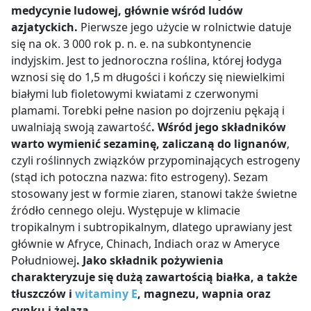
medycynie ludowej, głównie wśród ludów
azjatyckich.
Pierwsze jego użycie w rolnictwie datuje
się na ok. 3 000 rok p. n. e. na subkontynencie
indyjskim. Jest to jednoroczna roślina, której łodyga
wznosi się do 1,5 m długości i kończy się niewielkimi
białymi lub fioletowymi kwiatami z czerwonymi
plamami. Torebki pełne nasion po dojrzeniu pękają i
uwalniają swoją zawartość
. Wśród jego składników
warto wymienić sezaminę, zaliczaną do lignanów
,
czyli roślinnych związków przypominających estrogeny
(stąd ich potoczna nazwa: fito estrogeny). Sezam
stosowany jest w formie ziaren, stanowi także świetne
źródło cennego oleju. Występuje w klimacie
tropikalnym i subtropikalnym, dlatego uprawiany jest
głównie w Afryce, Chinach, Indiach oraz w Ameryce
Południowej
. Jako składnik pożywienia
charakteryzuje się dużą zawartością białka, a także
tłuszczów i
witaminy E
, magnezu, wapnia oraz
cynku i żelaza.