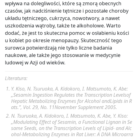
wpływa na dolegliwości, które są zmorą obecnych
czasów, jak nadciśnienie tętnicze i pozostałe choroby
układu tętniczego, cukrzyca, nowotwory, a nawet
uszkodzenia wątroby, także te alkoholowe. Warto
dodać, że jest to skuteczna pomoc w osłabieniu kości
u kobiet po okresie menopauzy. Skuteczność tego
surowca potwierdzają nie tylko liczne badania
naukowe, ale także jego stosowanie w medycynie
ludowej w Azji od wieków.
Literatura:
Y. Kiso, N. Tsuruoka, A. Kidokoro, I. Matsumoto, K. Abe:
„Sesamin Ingestion Regulates the Transcription Levelsof
Hepatic Metabolizing Enzymes for Alcohol andLipids in R
ats.”, Vol. 29, No. 11November Supplement 2005.
N. Tsuruoka, A. Kidokoro, I. Matsumoto, K. Abe, Y. Kiso:
„Modulating Effect of Sesamin, a Functional Lignan in Se
same Seeds, on the Transcription Levels of Lipid- and Alc
ohol-Metabolizing Enzymes in Rat Liver: A DNA Microarra