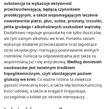
substancja ta wykazuje aktywność
przeciwutleniającą, będącą czynnikiem
protekcyjnym, a także wspomagającym leczenie
nowotworów piersi, płuc, sutka, prostaty, trzustki,
jelita grubego i alkoholowych uszkodzeń wątroby
.
Dodatkowo reguluje gospodarkę nie tylko tłuszczów,
ale tym samym alkoholu we krwi. Ponadto sezam
wykazuje działanie przeciwzapalne oraz łagodzące
stres oksydacyjny i hamujący powstawanie wolnych
rodników. Funkcja ta odpowiedzialna jest także za
wspomnianą już rolę antyrakową.
Według doniesień
naukowców jest świetnym środkiem
hipoglikemicznym, czyli obniżającym poziom
glukozy we krwi
. Co ważne roślina ta zwiększa
gęstość mineralną kości, a także siłę biomechaniczną
kości udowej, a także w kręgach kręgosłupa,
szczególnie u kobiet po okresie menopauzy.