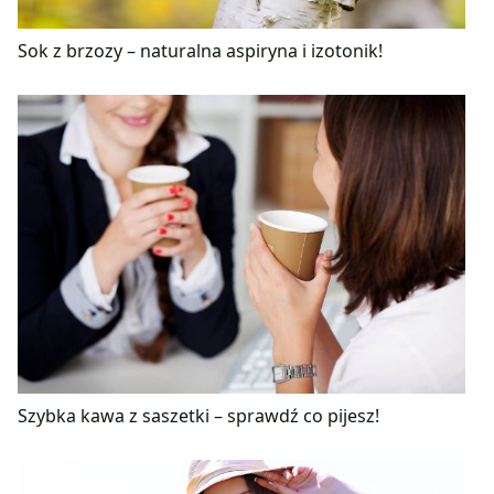
Sok z brzozy – naturalna aspiryna i izotonik!
Szybka kawa z saszetki – sprawdź co pijesz!