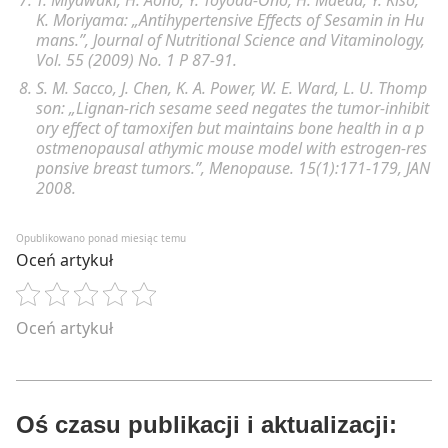
K. Moriyama: „Antihypertensive Effects of Sesamin in Hu
mans.”, Journal of Nutritional Science and Vitaminology,
Vol. 55 (2009) No. 1 P 87-91.
S. M. Sacco, J. Chen, K. A. Power, W. E. Ward, L. U. Thomp
son: „Lignan-rich sesame seed negates the tumor-inhibit
ory effect of tamoxifen but maintains bone health in a p
ostmenopausal athymic mouse model with estrogen-res
ponsive breast tumors.”, Menopause. 15(1):171-179, JAN
2008.
Opublikowano ponad miesiąc temu
Oceń artykuł
Oceń artykuł
Oś czasu publikacji i aktualizacji: