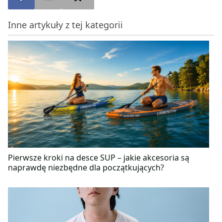
portalu bonavita.pl. Prowadzi także stronę na
facebooku „Zdrowe podejście do diety – Martyna
Inne artykuły z tej kategorii
Jaros”, na którą serdecznie zapraszamy! Wierzy, że
kluczem do zachowania zdrowia oraz dobrego
samopoczucia jest pełnowartościowa i różnorodna
dieta, która smakuje, a także ulubiona aktywność
fizyczna kilka razy w tygodniu.
Pierwsze kroki na desce SUP – jakie akcesoria są
naprawdę niezbędne dla początkujących?