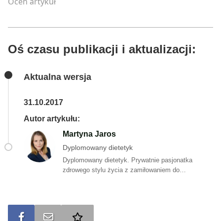
Oceń artykuł
Oś czasu publikacji i aktualizacji:
Aktualna wersja
31.10.2017
Autor artykułu:
Martyna Jaros
Dyplomowany dietetyk
Dyplomowany dietetyk. Prywatnie pasjonatka
zdrowego stylu życia z zamiłowaniem do
poznawania składu i sposobu produkcji żywności, a
także jej wpływu na organizm człowieka. W wolnych
chwilach tworzy proste, smaczne i zdrowe przepisy
na posiłki bogate w składniki odżywcze, których
Udostępnij na FB
Wyślij na e-mail
Dodaj do ulubionych
potrzebuje organizm. Jest autorką artykułów na