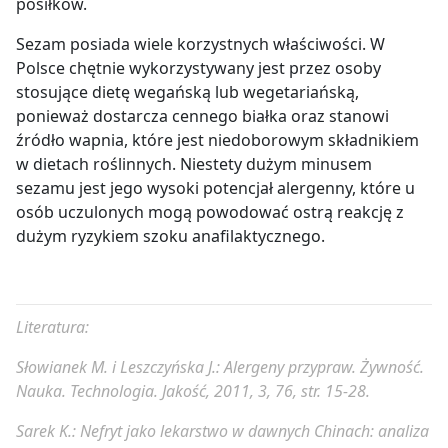
posiłków.
Sezam posiada wiele korzystnych właściwości. W
Polsce chętnie wykorzystywany jest przez osoby
stosujące dietę wegańską lub wegetariańską,
ponieważ dostarcza cennego białka oraz stanowi
źródło wapnia, które jest niedoborowym składnikiem
w dietach roślinnych. Niestety dużym minusem
sezamu jest jego wysoki potencjał alergenny, które u
osób uczulonych mogą powodować ostrą reakcję z
dużym ryzykiem szoku anafilaktycznego.
Literatura:
Słowianek M. i Leszczyńska J.: Alergeny przypraw. Żywność.
Nauka. Technologia. Jakość, 2011, 3, 76, str. 15-28.
Sarek K.:
Nefryt jako lekarstwo w dawnych Chinach: analiza