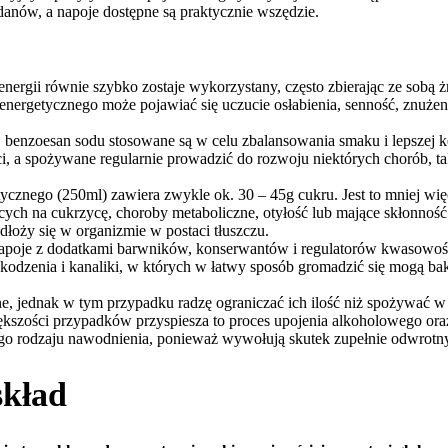
danów, a napoje dostępne są praktycznie wszędzie.
nergii równie szybko zostaje wykorzystany, często zbierając ze sobą
ergetycznego może pojawiać się uczucie osłabienia, senność, znużenie
, benzoesan sodu stosowane są w celu zbalansowania smaku i lepszej ko
a spożywane regularnie prowadzić do rozwoju niektórych chorób, taki
ycznego (250ml) zawiera zwykle ok. 30 – 45g cukru. Jest to mniej wię
ych na cukrzycę, choroby metaboliczne, otyłość lub mające skłonność
łoży się w organizmie w postaci tłuszczu.
poje z dodatkami barwników, konserwantów i regulatorów kwasowości 
dzenia i kanaliki, w których w łatwy sposób gromadzić się mogą bak
ne, jednak w tym przypadku radzę ograniczać ich ilość niż spożywać 
ększości przypadków przyspiesza to proces upojenia alkoholowego or
go rodzaju nawodnienia, ponieważ wywołują skutek zupełnie odwrotn
skład