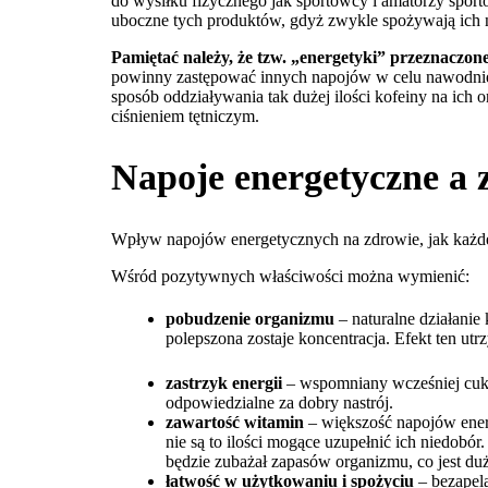
do wysiłku fizycznego jak sportowcy i amatorzy sportów
uboczne tych produktów, gdyż zwykle spożywają ich na
Pamiętać należy, że tzw. „energetyki” przeznaczo
powinny zastępować innych napojów w celu nawodnien
sposób oddziaływania tak dużej ilości kofeiny na ic
ciśnieniem tętniczym.
Napoje energetyczne a 
Wpływ napojów energetycznych na zdrowie, jak każd
Wśród pozytywnych właściwości można wymienić:
pobudzenie organizmu
– naturalne działanie
polepszona zostaje koncentracja. Efekt ten ut
zastrzyk energii
– wspomniany wcześniej cukie
odpowiedzialne za dobry nastrój.
zawartość witamin
– większość napojów ener
nie są to ilości mogące uzupełnić ich niedob
będzie zubażał zapasów organizmu, co jest duż
łatwość w użytkowaniu i spożyciu
– bezapel