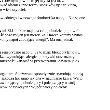
.
Głównym powodem jej użycia jest to, że
wać również inne formy słodzików np.: fruktoza,
 wiele szybciej.
powiedniego kwasowego środowiska napoju. Nie są one
ytol
. Składniki te mają na celu pobudzić, poprawić
ość pozostałych jest niewielka. Dawka kofeiny wynosi
zekomy napój „dodający energii”. Ma ona jednak
sensoryczne napoju. Są to m.in: błękit brylantowy,
także wywołujące alergie, pokrzywki oraz różnego
miczność i łatwość w przetwarzaniu. Zawiera je ok.
organizm. Spożywane sporadycznie stymulują, dodają
, szkodzą tak samo jak pita w nadmiarze kawa. Warto
awierającego pobudzający i polepszający nastrój
dników odżywczych? Wybór należy do ciebie.