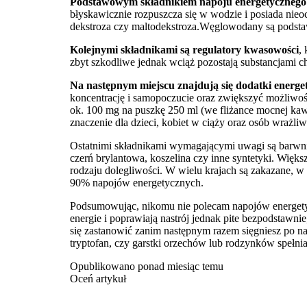
Podstawowym składnikiem napoju energetycznego je
błyskawicznie rozpuszcza się w wodzie i posiada ni
dekstroza czy maltodekstroza.Węglowodany są podstaw
Kolejnymi składnikami są regulatory kwasowości
,
zbyt szkodliwe jednak wciąż pozostają substancjami 
Na następnym miejscu znajdują się dodatki energet
koncentrację i samopoczucie oraz zwiększyć możliwośc
ok. 100 mg na puszkę 250 ml (we fliżance mocnej kawy
znaczenie dla dzieci, kobiet w ciąży oraz osób wrażliw
Ostatnimi składnikami wymagającymi uwagi są barwniki
czerń brylantowa, koszelina czy inne syntetyki. Więk
rodzaju dolegliwości. W wielu krajach są zakazane, w
90% napojów energetycznych.
Podsumowując, nikomu nie polecam napojów energetyc
energie i poprawiają nastrój jednak pite bezpodstawn
się zastanowić zanim następnym razem sięgniesz po na
tryptofan, czy garstki orzechów lub rodzynków spełn
Opublikowano ponad miesiąc temu
Oceń artykuł