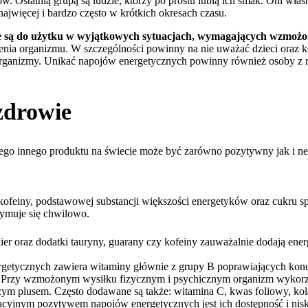
. Ostatnią grupą są ludzie, którzy po prostu lubią ich smak. Oni właśn
jwięcej i bardzo często w krótkich okresach czasu.
ne są do użytku w wyjątkowych sytuacjach, wymagających wzmożon
ia organizmu. W szczególności powinny na nie uważać dzieci oraz ko
h organizmy. Unikać napojów energetycznych powinny również osoby z 
zdrowie
ego innego produktu na świecie może być zarówno pozytywny jak i n
 kofeiny, podstawowej substancji większości energetyków oraz cukru sp
rzymuje się chwilowo.
r oraz dodatki tauryny, guarany czy kofeiny zauważalnie dodają energ
getycznych zawiera witaminy głównie z grupy B poprawiających konc
ór. Przy wzmożonym wysiłku fizycznym i psychicznym organizm wykorzy
ym plusem. Często dodawane są także: witamina C, kwas foliowy, kolag
acyjnym pozytywem napojów energetycznych jest ich dostępność i nis