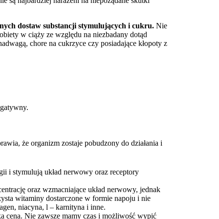
ie są najbardziej narażeni na niepożądane skutki
ych dostaw substancji stymulujących i cukru.
Nie
biety w ciąży ze względu na niezbadany dotąd
nadwagą, chore na cukrzyce czy posiadające kłopoty z
egatywny.
rawia, że organizm zostaje pobudzony do działania i
ii i stymulują układ nerwowy oraz receptory
entrację oraz wzmacniające układ nerwowy, jednak
sta witaminy dostarczone w formie napoju i nie
en, niacyna, l – karnityna i inne.
ka cena. Nie zawsze mamy czas i możliwość wypić