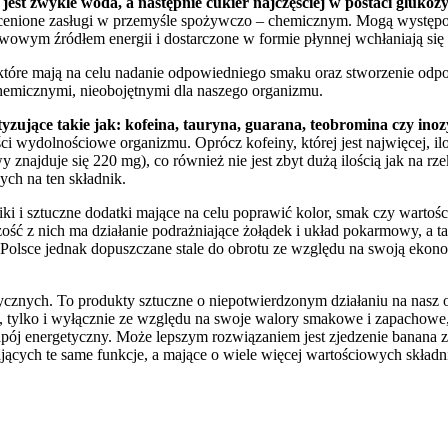
st zwykle woda, a następnie cukier najczęściej w postaci glukozy
eocenione zasługi w przemyśle spożywczo – chemicznym. Mogą występo
owym źródłem energii i dostarczone w formie płynnej wchłaniają się o
 które mają na celu nadanie odpowiedniego smaku oraz stworzenie od
chemicznymi, nieobojętnymi dla naszego organizmu.
yzujące takie jak: kofeina, tauryna, guarana, teobromina czy inoz
i wydolnościowe organizmu. Oprócz kofeiny, której jest najwięcej, il
 znajduje się 220 mg), co również nie jest zbyt dużą ilością jak na r
ych na ten składnik.
 i sztuczne dodatki mające na celu poprawić kolor, smak czy wartości 
szość z nich ma działanie podrażniające żołądek i układ pokarmowy, a 
 Polsce jednak dopuszczane stale do obrotu ze względu na swoją ekono
znych. To produkty sztuczne o niepotwierdzonym działaniu na nasz 
ie, tylko i wyłącznie ze względu na swoje walory smakowe i zapachowe
pój energetyczny. Może lepszym rozwiązaniem jest zjedzenie banana z
iających te same funkcje, a mające o wiele więcej wartościowych skła