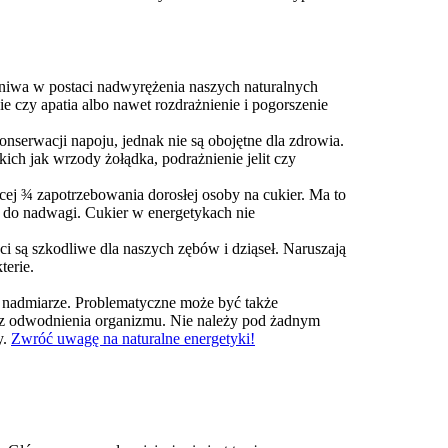
 żniwa w postaci nadwyrężenia naszych naturalnych
 czy apatia albo nawet rozdrażnienie i pogorszenie
nserwacji napoju, jednak nie są obojętne dla zdrowia.
ch jak wrzody żołądka, podrażnienie jelit czy
cej ¾ zapotrzebowania dorosłej osoby na cukier. Ma to
 do nadwagi. Cukier w energetykach nie
są szkodliwe dla naszych zębów i dziąseł. Naruszają
terie.
w nadmiarze. Problematyczne może być także
az odwodnienia organizmu. Nie należy pod żadnym
y.
Zwróć uwagę na naturalne energetyki!