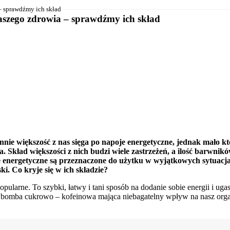
– sprawdźmy ich skład
naszego zdrowia – sprawdźmy ich skład
nnie większość z nas sięga po napoje energetyczne, jednak mało kto
a. Skład większości z nich budzi wiele zastrzeżeń, a ilość barwnik
 energetyczne są przeznaczone do użytku w wyjątkowych sytuacjach
i. Co kryje się w ich składzie?
popularne. To szybki, łatwy i tani sposób na dodanie sobie energii i 
to bomba cukrowo – kofeinowa mająca niebagatelny wpływ na nasz org