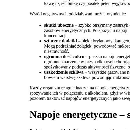
kawę i zjeść bułkę czy posiłek pełen węglowo
Wśród negatywnych oddziaływań można wymienić:
skutki uboczne
– szybko otrzymany zastrzyk e
zasobów energetycznych. Po spożyciu napoju en
koncentracji.
sztuczne dodatki
– błękit brylanowy, karagen
Mogą podrażniać żołądek, powodować mdłości, 
niestrawność.
ogromna ilość cukru
– puszka napoju energet
ogromne znaczenie w przypadku osób chorując
spożytkowany podczas aktywności fizycznej od
uszkodzenie szkliwa
– wszystkie gazowane na
bowiem warstwę szkliwa powodując mikrouszko
Każdy organizm reaguje inaczej na napoje energetycz
spożywanie ich w połączeniu z alkoholem, gdyż w wi
pozorem traktować napojów energetycznych jako swe
Napoje energetyczne – 