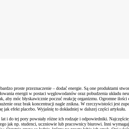
ą bardzo proste przeznaczenie – dodać energie. Są one produktami stw
ładowania energii w postaci węglowodanów oraz pobudzenia układu neu
tak, aby móc błyskawicznie poczuć reakcję organizmu. Ogromne ilości
nużenie oraz brak koncentracji nagle znikna. W rzeczywistości jest zu
 jak efekt placebo. Wyjaśnię to dokładniej w dalszej części artykułu.
lat i do tej pory powstały różne ich rodzaje i odpowiedniki. Najczęści
znego jak np. studenci, uczniowie lub pracownicy biurowi. Inni wyma