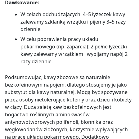
Dawkowanie:
W celach odchudzających: 4
–
5 łyżeczek kawy
zalewamy szklanką wrzątku i pijemy 3
–
5 razy
dziennie.
W celu poprawienia pracy układu
pokarmowego (np. zaparcia): 2 pełne łyżeczki
kawy zalewamy wrzątkiem i wypijamy napój 2
razy dziennie.
Podsumowując, kawy zbożowe są naturalnie
bezkofeinowym napojem, dlatego stosujemy je jako
substytut dla kawy naturalnej. Mogą być spożywane
przez osoby nietolerujące kofeiny oraz dzieci i kobiety
w ciąży. Dużą zaletą kaw bezkofeinowych jest
bogactwo roślinnych aminokwasów,
antynowotworowych polifenoli, błonnika oraz
węglowodanów złożonych, korzystnie wpływających
na pracę układu pokarmowego. Dodatkowo