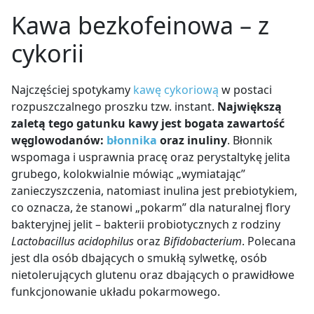
Kawa bezkofeinowa – z
cykorii
Najczęściej spotykamy
kawę cykoriową
w postaci
rozpuszczalnego proszku tzw. instant.
Największą
zaletą tego gatunku kawy jest bogata zawartość
węglowodanów:
błonnika
oraz inuliny
. Błonnik
wspomaga i usprawnia pracę oraz perystaltykę jelita
grubego, kolokwialnie mówiąc „wymiatając”
zanieczyszczenia, natomiast inulina jest prebiotykiem,
co oznacza, że stanowi „pokarm” dla naturalnej flory
bakteryjnej jelit – bakterii probiotycznych z rodziny
Lactobacillus acidophilus
oraz
Bifidobacterium
. Polecana
jest dla osób dbających o smukłą sylwetkę, osób
nietolerujących glutenu oraz dbających o prawidłowe
funkcjonowanie układu pokarmowego.