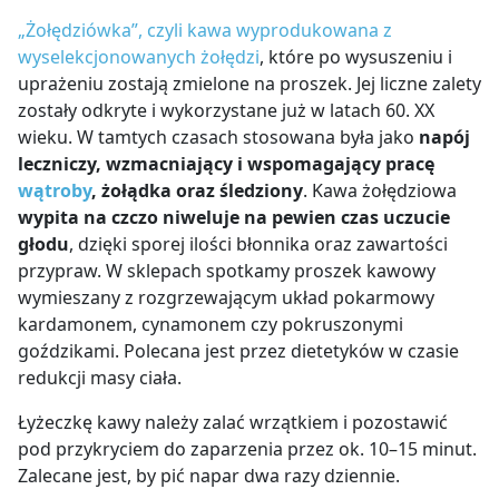
„Żołędziówka”, czyli kawa wyprodukowana z
wyselekcjonowanych żołędzi
, które po wysuszeniu i
uprażeniu zostają zmielone na proszek. Jej liczne zalety
zostały odkryte i wykorzystane już w latach 60. XX
wieku. W tamtych czasach stosowana była jako
napój
leczniczy, wzmacniający i wspomagający pracę
wątroby
, żołądka oraz śledziony
. Kawa żołędziowa
wypita na czczo niweluje na pewien czas uczucie
głodu
, dzięki sporej ilości błonnika oraz zawartości
przypraw. W sklepach spotkamy proszek kawowy
wymieszany z rozgrzewającym układ pokarmowy
kardamonem, cynamonem czy pokruszonymi
goździkami. Polecana jest przez dietetyków w czasie
redukcji masy ciała.
Łyżeczkę kawy należy zalać wrzątkiem i pozostawić
pod przykryciem do zaparzenia przez ok. 10–15 minut.
Zalecane jest, by pić napar dwa razy dziennie.